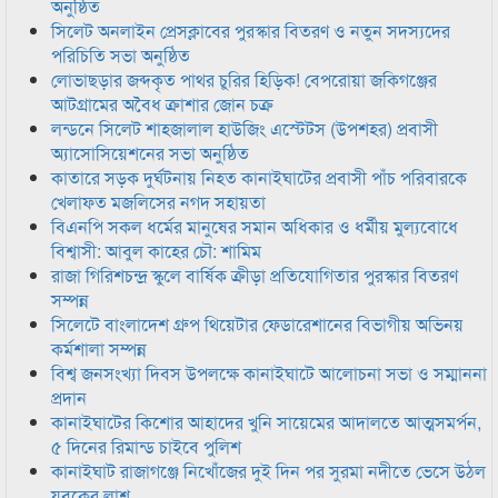
অনুষ্ঠিত
সিলেট অনলাইন প্রেসক্লাবের পুরস্কার বিতরণ ও নতুন সদস্যদের
পরিচিতি সভা অনুষ্ঠিত
লোভাছড়ার জব্দকৃত পাথর চুরির হিড়িক! বেপরোয়া জকিগঞ্জের
আটগ্রামের অবৈধ ক্রাশার জোন চক্র
লন্ডনে সিলেট শাহজালাল হাউজিং এস্টেটস (উপশহর) প্রবাসী
অ্যাসোসিয়েশনের সভা অনুষ্ঠিত
কাতারে সড়ক দুর্ঘটনায় নিহত কানাইঘাটের প্রবাসী পাঁচ পরিবারকে
খেলাফত মজলিসের নগদ সহায়তা
বিএনপি সকল ধর্মের মানুষের সমান অধিকার ও ধর্মীয় মুল্যবোধে
বিশ্বাসী: আবুল কাহের চৌ: শামিম
রাজা গিরিশচন্দ্র স্কুলে বার্ষিক ক্রীড়া প্রতিযোগিতার পুরস্কার বিতরণ
সম্পন্ন
সিলেটে বাংলাদেশ গ্রুপ থিয়েটার ফেডারেশানের বিভাগীয় অভিনয়
কর্মশালা সম্পন্ন
বিশ্ব জনসংখ্যা দিবস উপলক্ষে কানাইঘাটে আলোচনা সভা ও সম্মাননা
প্রদান
কানাইঘাটের কিশোর আহাদের খুনি সায়েমের আদালতে আত্মসমর্পন,
৫ দিনের রিমান্ড চাইবে পুলিশ
কানাইঘাট রাজাগঞ্জে নিখোঁজের দুই দিন পর সুরমা নদীতে ভেসে উঠল
যুবকের লাশ