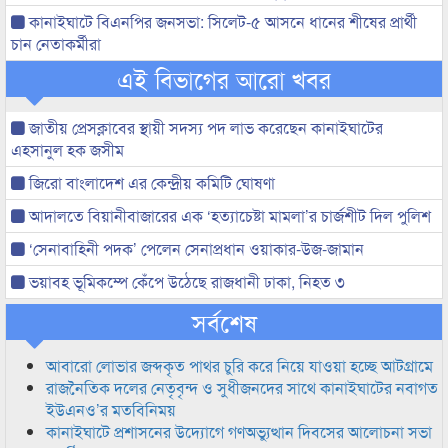
কানাইঘাটে বিএনপির জনসভা: সিলেট-৫ আসনে ধানের শীষের প্রার্থী
চান নেতাকর্মীরা
এই বিভাগের আরো খবর
জাতীয় প্রেসক্লাবের স্থায়ী সদস্য পদ লাভ করেছেন কানাইঘাটের
এহসানুল হক জসীম
জিরো বাংলাদেশ এর কেন্দ্রীয় কমিটি ঘোষণা
আদালতে বিয়ানীবাজারের এক ‘হত্যাচেষ্টা মামলা’র চার্জশীট দিল পুলিশ
‘সেনাবাহিনী পদক’ পেলেন সেনাপ্রধান ওয়াকার-উজ-জামান
ভয়াবহ ভূমিকম্পে কেঁপে উঠেছে রাজধানী ঢাকা, নিহত ৩
সর্বশেষ
আবারো লোভার জব্দকৃত পাথর চুরি করে নিয়ে যাওয়া হচ্ছে আটগ্রামে
রাজনৈতিক দলের নেতৃবৃন্দ ও সুধীজনদের সাথে কানাইঘাটের নবাগত
ইউএনও’র মতবিনিময়
কানাইঘাটে প্রশাসনের উদ্যোগে গণঅভ্যুত্থান দিবসের আলোচনা সভা