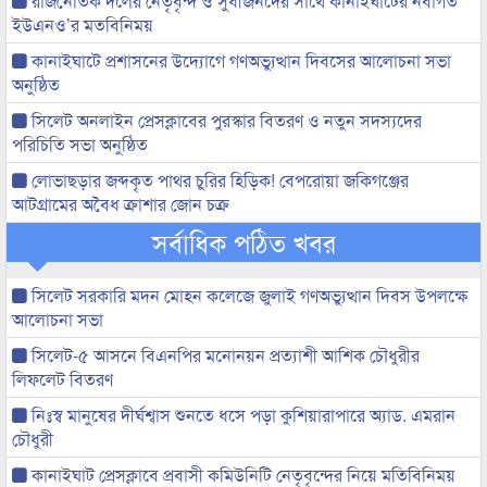
রাজনৈতিক দলের নেতৃবৃন্দ ও সুধীজনদের সাথে কানাইঘাটের নবাগত
ইউএনও’র মতবিনিময়
কানাইঘাটে প্রশাসনের উদ্যোগে গণঅভ্যুত্থান দিবসের আলোচনা সভা
অনুষ্ঠিত
সিলেট অনলাইন প্রেসক্লাবের পুরস্কার বিতরণ ও নতুন সদস্যদের
পরিচিতি সভা অনুষ্ঠিত
লোভাছড়ার জব্দকৃত পাথর চুরির হিড়িক! বেপরোয়া জকিগঞ্জের
আটগ্রামের অবৈধ ক্রাশার জোন চক্র
সর্বাধিক পঠিত খবর
সিলেট সরকারি মদন মোহন কলেজে জুলাই গণঅভ্যুত্থান দিবস উপলক্ষে
আলোচনা সভা
সিলেট-৫ আসনে বিএনপির মনোনয়ন প্রত্যাশী আশিক চৌধুরীর
লিফলেট বিতরণ
নিঃস্ব মানুষের দীর্ঘশ্বাস শুনতে ধসে পড়া কুশিয়ারাপারে অ্যাড. এমরান
চৌধুরী
কানাইঘাট প্রেসক্লাবে প্রবাসী কমিউনিটি নেতৃবৃন্দের নিয়ে মতিবিনিময়