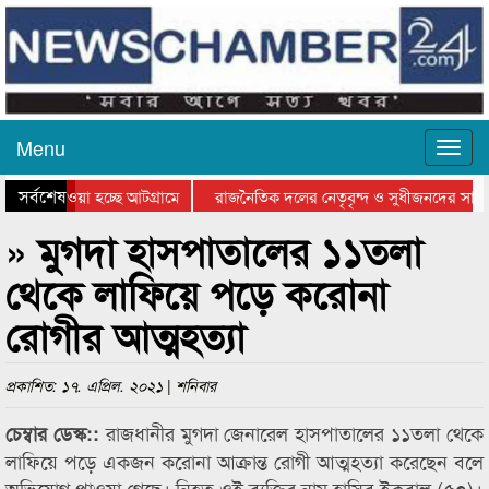
Menu
সর্বশেষ
নিয়ে যাওয়া হচ্ছে আটগ্রামে
রাজনৈতিক দলের নেতৃবৃন্দ ও সুধীজনদের সাথে
রতিযোগিতার পুরস্কার বিতরণ সম্পন্ন
সিলেটে বাংলাদেশ গ্রুপ থিয়েটার ফেডারেশানের 
» মুগদা হাসপাতালের ১১তলা
থেকে লাফিয়ে পড়ে করোনা
রোগীর আত্মহত্যা
প্রকাশিত: ১৭. এপ্রিল. ২০২১ | শনিবার
রাজধানীর মুগদা জেনারেল হাসপাতালের ১১তলা থেকে
চেম্বার ডেস্ক::
লাফিয়ে পড়ে একজন করোনা আক্রান্ত রোগী আত্মহত্যা করেছেন বলে
অভিযোগ পাওয়া গেছে। নিহত ওই ব্যক্তির নাম হাসিব ইকবাল (৫০)।