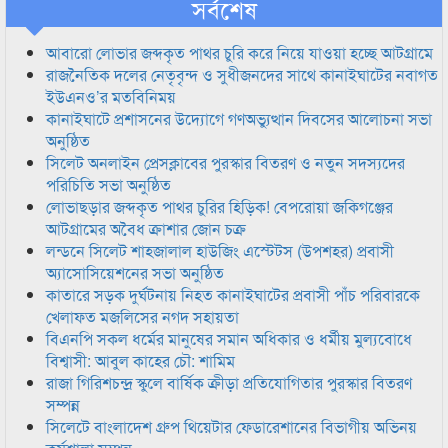
সর্বশেষ
আবারো লোভার জব্দকৃত পাথর চুরি করে নিয়ে যাওয়া হচ্ছে আটগ্রামে
রাজনৈতিক দলের নেতৃবৃন্দ ও সুধীজনদের সাথে কানাইঘাটের নবাগত
ইউএনও’র মতবিনিময়
কানাইঘাটে প্রশাসনের উদ্যোগে গণঅভ্যুত্থান দিবসের আলোচনা সভা
অনুষ্ঠিত
সিলেট অনলাইন প্রেসক্লাবের পুরস্কার বিতরণ ও নতুন সদস্যদের
পরিচিতি সভা অনুষ্ঠিত
লোভাছড়ার জব্দকৃত পাথর চুরির হিড়িক! বেপরোয়া জকিগঞ্জের
আটগ্রামের অবৈধ ক্রাশার জোন চক্র
লন্ডনে সিলেট শাহজালাল হাউজিং এস্টেটস (উপশহর) প্রবাসী
অ্যাসোসিয়েশনের সভা অনুষ্ঠিত
কাতারে সড়ক দুর্ঘটনায় নিহত কানাইঘাটের প্রবাসী পাঁচ পরিবারকে
খেলাফত মজলিসের নগদ সহায়তা
বিএনপি সকল ধর্মের মানুষের সমান অধিকার ও ধর্মীয় মুল্যবোধে
বিশ্বাসী: আবুল কাহের চৌ: শামিম
রাজা গিরিশচন্দ্র স্কুলে বার্ষিক ক্রীড়া প্রতিযোগিতার পুরস্কার বিতরণ
সম্পন্ন
সিলেটে বাংলাদেশ গ্রুপ থিয়েটার ফেডারেশানের বিভাগীয় অভিনয়