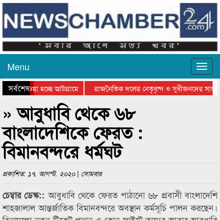
Menu
সর্বশেষ
িয়ে যাওয়া হচ্ছে আটগ্রামে
রাজনৈতিক দলের নেতৃবৃন্দ ও সুধীজনদের সাথে 
তিযোগিতার পুরস্কার বিতরণ সম্পন্ন
সিলেটে বাংলাদেশ গ্রুপ থিয়েটার ফেডারেশানের ব
» আবুধাবি থেকে ৬৮
বাংলাদেশিকে ফেরত :
বিমানবন্দরে ধর্মঘট
প্রকাশিত: ১৭. আগস্ট. ২০২০ | সোমবার
আবুধাবি থেকে ফেরত পাঠানো ৬৮ প্রবাসী বাংলাদেশি
চেম্বার ডেস্ক::
শাহজালাল আন্তর্জাতিক বিমানবন্দরে অবস্থান কর্মসূচি পালন করছেন।
বিনামূল্যে নতুন টিকেট প্রদান ও কোন ফ্লাইটে তাদের আবার আবুধাবি