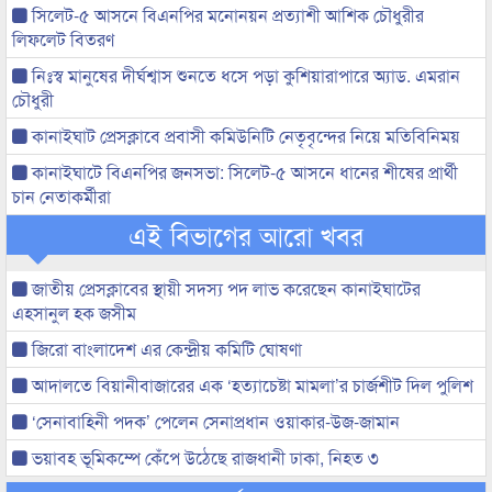
সিলেট-৫ আসনে বিএনপির মনোনয়ন প্রত্যাশী আশিক চৌধুরীর
লিফলেট বিতরণ
নিঃস্ব মানুষের দীর্ঘশ্বাস শুনতে ধসে পড়া কুশিয়ারাপারে অ্যাড. এমরান
চৌধুরী
কানাইঘাট প্রেসক্লাবে প্রবাসী কমিউনিটি নেতৃবৃন্দের নিয়ে মতিবিনিময়
কানাইঘাটে বিএনপির জনসভা: সিলেট-৫ আসনে ধানের শীষের প্রার্থী
চান নেতাকর্মীরা
এই বিভাগের আরো খবর
জাতীয় প্রেসক্লাবের স্থায়ী সদস্য পদ লাভ করেছেন কানাইঘাটের
এহসানুল হক জসীম
জিরো বাংলাদেশ এর কেন্দ্রীয় কমিটি ঘোষণা
আদালতে বিয়ানীবাজারের এক ‘হত্যাচেষ্টা মামলা’র চার্জশীট দিল পুলিশ
‘সেনাবাহিনী পদক’ পেলেন সেনাপ্রধান ওয়াকার-উজ-জামান
ভয়াবহ ভূমিকম্পে কেঁপে উঠেছে রাজধানী ঢাকা, নিহত ৩