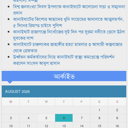
কর্মশালা সম্পন্ন
বিশ্ব জনসংখ্যা দিবস উপলক্ষে কানাইঘাটে আলোচনা সভা ও সম্মাননা
প্রদান
কানাইঘাটের কিশোর আহাদের খুনি সায়েমের আদালতে আত্মসমর্পন,
৫ দিনের রিমান্ড চাইবে পুলিশ
কানাইঘাট রাজাগঞ্জে নিখোঁজের দুই দিন পর সুরমা নদীতে ভেসে উঠল
যুবকের লাশ
কানাইঘাটে চাঞ্চল্যকর জাহাঙ্গীর হত্যা মামলার ৩ আসামী কক্সবাজার
থেকে গ্রেফতার
উর্ধ্বতন কর্মকর্তাদের নিয়ে কানাইঘাট স্বাস্থ্য কমপ্লেক্সে পরিদর্শন
করলেন সাংসদ আবুল হাসান
আর্কাইভ
AUGUST 2026
M
T
W
T
F
S
S
1
2
3
4
5
6
7
8
9
10
11
12
13
14
15
16