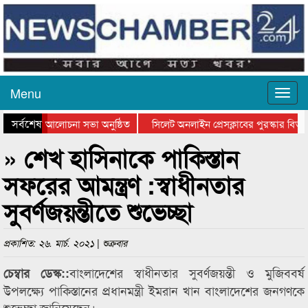
Menu
সর্বশেষ
ান দিবসের আলোচনা সভা অনুষ্ঠিত
সিলেট অনলাইন প্রেসক্লাবের পুরস্কার বিতরণ 
আলোচনা সভা ও সম্মাননা প্রদান
কানাইঘাটের কিশোর আহাদের খুনি সায়েমের আদ
» শেখ হাসিনাকে পাকিস্তান
সফরের আমন্ত্রণ :স্বাধীনতার
সুবর্ণজয়ন্তীতে শুভেচ্ছা
প্রকাশিত: ২৬. মার্চ. ২০২১ | শুক্রবার
বাংলাদেশের স্বাধীনতার সুবর্ণজয়ন্তী ও মুজিববর্ষ
চেম্বার ডেস্ক::
উপলক্ষ্যে পাকিস্তানের প্রধানমন্ত্রী ইমরান খান বাংলাদেশের জনগণকে
শুভেচ্ছা জানিয়েছেন।