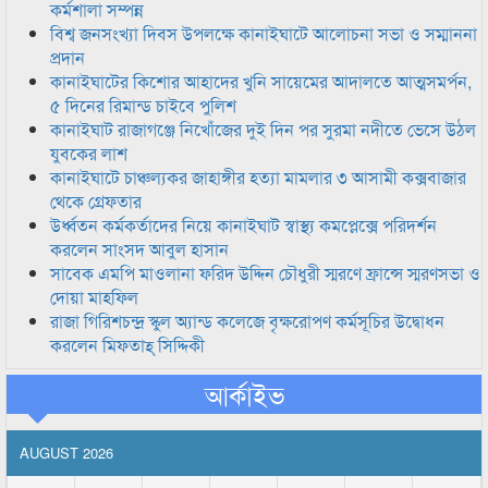
কর্মশালা সম্পন্ন
বিশ্ব জনসংখ্যা দিবস উপলক্ষে কানাইঘাটে আলোচনা সভা ও সম্মাননা
প্রদান
কানাইঘাটের কিশোর আহাদের খুনি সায়েমের আদালতে আত্মসমর্পন,
৫ দিনের রিমান্ড চাইবে পুলিশ
কানাইঘাট রাজাগঞ্জে নিখোঁজের দুই দিন পর সুরমা নদীতে ভেসে উঠল
যুবকের লাশ
কানাইঘাটে চাঞ্চল্যকর জাহাঙ্গীর হত্যা মামলার ৩ আসামী কক্সবাজার
থেকে গ্রেফতার
উর্ধ্বতন কর্মকর্তাদের নিয়ে কানাইঘাট স্বাস্থ্য কমপ্লেক্সে পরিদর্শন
করলেন সাংসদ আবুল হাসান
সাবেক এমপি মাওলানা ফরিদ উদ্দিন চৌধুরী স্মরণে ফ্রান্সে স্মরণসভা ও
দোয়া মাহফিল
রাজা গিরিশচন্দ্র স্কুল অ্যান্ড কলেজে বৃক্ষরোপণ কর্মসূচির উদ্বোধন
করলেন মিফতাহ্ সিদ্দিকী
আর্কাইভ
AUGUST 2026