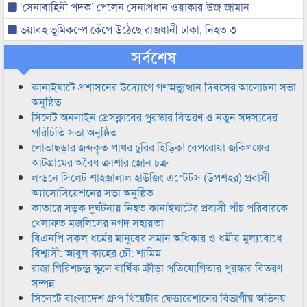
‘সেনাবাহিনী পদক’ পেলেন সেনাপ্রধান ওয়াকার-উজ-জামান
ভয়াবহ ভূমিকম্পে কেঁপে উঠেছে রাজধানী ঢাকা, নিহত ৩
সর্বশেষ
কানাইঘাটে প্রশাসনের উদ্যোগে গণঅভ্যুত্থান দিবসের আলোচনা সভা
অনুষ্ঠিত
সিলেট অনলাইন প্রেসক্লাবের পুরস্কার বিতরণ ও নতুন সদস্যদের
পরিচিতি সভা অনুষ্ঠিত
লোভাছড়ার জব্দকৃত পাথর চুরির হিড়িক! বেপরোয়া জকিগঞ্জের
আটগ্রামের অবৈধ ক্রাশার জোন চক্র
লন্ডনে সিলেট শাহজালাল হাউজিং এস্টেটস (উপশহর) প্রবাসী
অ্যাসোসিয়েশনের সভা অনুষ্ঠিত
কাতারে সড়ক দুর্ঘটনায় নিহত কানাইঘাটের প্রবাসী পাঁচ পরিবারকে
খেলাফত মজলিসের নগদ সহায়তা
বিএনপি সকল ধর্মের মানুষের সমান অধিকার ও ধর্মীয় মুল্যবোধে
বিশ্বাসী: আবুল কাহের চৌ: শামিম
রাজা গিরিশচন্দ্র স্কুলে বার্ষিক ক্রীড়া প্রতিযোগিতার পুরস্কার বিতরণ
সম্পন্ন
সিলেটে বাংলাদেশ গ্রুপ থিয়েটার ফেডারেশানের বিভাগীয় অভিনয়