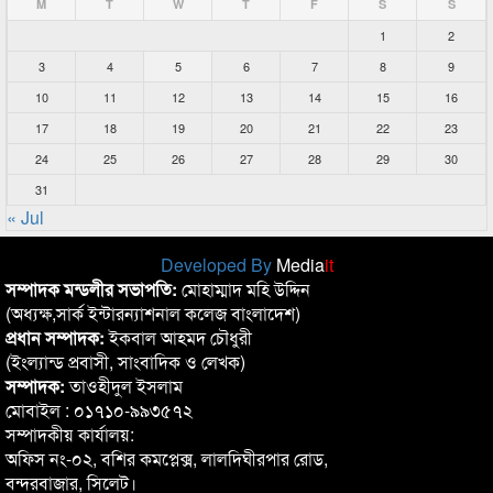
M
T
W
T
F
S
S
1
2
3
4
5
6
7
8
9
10
11
12
13
14
15
16
17
18
19
20
21
22
23
24
25
26
27
28
29
30
31
« Jul
Developed By
Media
it
সম্পাদক মন্ডলীর সভাপতি:
মোহাম্মাদ মহি উদ্দিন
(অধ্যক্ষ,সার্ক ইন্টারন্যাশনাল কলেজ বাংলাদেশ)
প্রধান সম্পাদক:
ইকবাল আহমদ চৌধুরী
(ইংল্যান্ড প্রবাসী, সাংবাদিক ও লেখক)
সম্পাদক:
তাওহীদুল ইসলাম
মোবাইল : ০১৭১০-৯৯৩৫৭২
সম্পাদকীয় কার্যালয়:
অফিস নং-০২, বশির কমপ্লেক্স, লালদিঘীরপার রোড,
বন্দরবাজার, সিলেট।