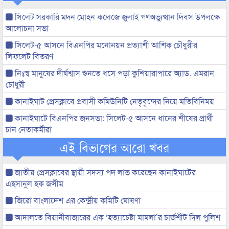
সিলেট সরকারি মদন মোহন কলেজে জুলাই গণঅভ্যুত্থান দিবস উপলক্ষে
আলোচনা সভা
সিলেট-৫ আসনে বিএনপির মনোনয়ন প্রত্যাশী আশিক চৌধুরীর
লিফলেট বিতরণ
নিঃস্ব মানুষের দীর্ঘশ্বাস শুনতে ধসে পড়া কুশিয়ারাপারে অ্যাড. এমরান
চৌধুরী
কানাইঘাট প্রেসক্লাবে প্রবাসী কমিউনিটি নেতৃবৃন্দের নিয়ে মতিবিনিময়
কানাইঘাটে বিএনপির জনসভা: সিলেট-৫ আসনে ধানের শীষের প্রার্থী
চান নেতাকর্মীরা
এই বিভাগের আরো খবর
জাতীয় প্রেসক্লাবের স্থায়ী সদস্য পদ লাভ করেছেন কানাইঘাটের
এহসানুল হক জসীম
জিরো বাংলাদেশ এর কেন্দ্রীয় কমিটি ঘোষণা
আদালতে বিয়ানীবাজারের এক ‘হত্যাচেষ্টা মামলা’র চার্জশীট দিল পুলিশ