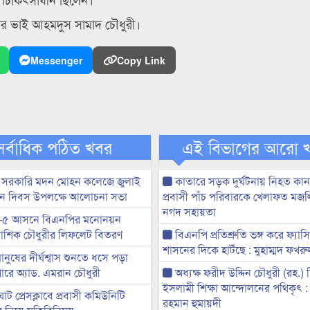
রীর ভাই আহমদুস সামাদ চৌধুরী।
Messenger
Copy Link
সর্বাধিক পঠিত খবর
এই বিভাগের আরো 
 সরকারি মদন মোহন কলেজে জুলাই
কাতারে সড়ক দুর্ঘটনায় নিহত কা
্থান দিবস উপলক্ষে আলোচনা সভা
প্রবাসী পাঁচ পরিবারকে খেলাফত মজ
নগদ সহায়তা
-৫ আসনে বিএনপির মনোনয়ন
ী আশিক চৌধুরীর লিফলেট বিতরণ
বিএনপি প্রতিশ্রুতি ভঙ্গ করে ফ্যাস
শাসনের দিকে হাটঁছে : মুহাম্মদ ফখ
মানুষের দীর্ঘশ্বাস শুনতে ধসে পড়া
ারে অ্যাড. এমরান চৌধুরী
অধ্যক্ষ ফরীদ উদ্দিন চৌধুরী (রহ.)
ইসলামী শিক্ষা আন্দোলনের পথিকৃৎ :
ট প্রেসক্লাবে প্রবাসী কমিউনিটি
রহমান হুমায়দী