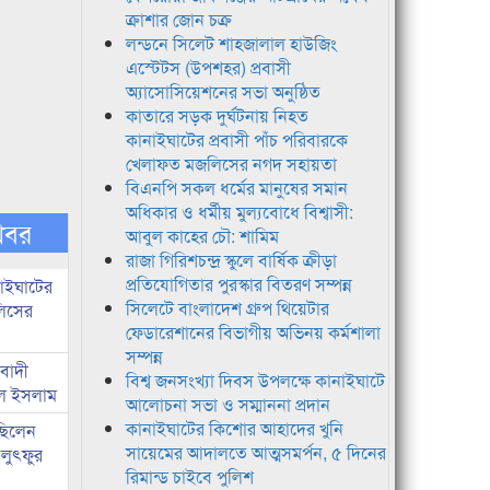
ক্রাশার জোন চক্র
লন্ডনে সিলেট শাহজালাল হাউজিং
এস্টেটস (উপশহর) প্রবাসী
অ্যাসোসিয়েশনের সভা অনুষ্ঠিত
কাতারে সড়ক দুর্ঘটনায় নিহত
কানাইঘাটের প্রবাসী পাঁচ পরিবারকে
খেলাফত মজলিসের নগদ সহায়তা
বিএনপি সকল ধর্মের মানুষের সমান
অধিকার ও ধর্মীয় মুল্যবোধে বিশ্বাসী:
খবর
আবুল কাহের চৌ: শামিম
রাজা গিরিশচন্দ্র স্কুলে বার্ষিক ক্রীড়া
প্রতিযোগিতার পুরস্কার বিতরণ সম্পন্ন
নাইঘাটের
সিলেটে বাংলাদেশ গ্রুপ থিয়েটার
লিসের
ফেডারেশানের বিভাগীয় অভিনয় কর্মশালা
সম্পন্ন
িবাদী
বিশ্ব জনসংখ্যা দিবস উপলক্ষে কানাইঘাটে
রুল ইসলাম
আলোচনা সভা ও সম্মাননা প্রদান
কানাইঘাটের কিশোর আহাদের খুনি
 ছিলেন
সায়েমের আদালতে আত্মসমর্পন, ৫ দিনের
 লুৎফুর
রিমান্ড চাইবে পুলিশ