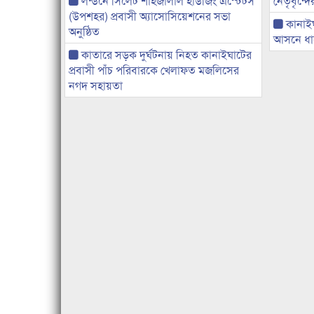
লন্ডনে সিলেট শাহজালাল হাউজিং এস্টেটস
নেতৃবৃন্দ
(উপশহর) প্রবাসী অ্যাসোসিয়েশনের সভা
কানাই
অনুষ্ঠিত
আসনে ধানে
কাতারে সড়ক দুর্ঘটনায় নিহত কানাইঘাটের
প্রবাসী পাঁচ পরিবারকে খেলাফত মজলিসের
নগদ সহায়তা