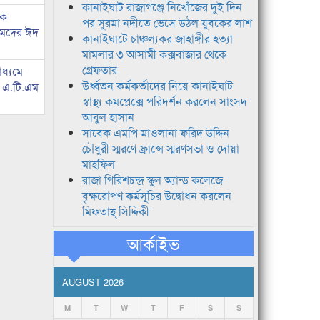
কানাইঘাট রাজাগঞ্জে নিখোঁজের দুই দিন
কে
পর সুরমা নদীতে ভেসে উঠল যুবকের লাশ
হমদের ঈদ
কানাইঘাটে চাঞ্চল্যকর জাহাঙ্গীর হত্যা
মামলার ৩ আসামী কক্সবাজার থেকে
গ্রেফতার
াধ্যমে
উর্ধ্বতন কর্মকর্তাদের নিয়ে কানাইঘাট
ে এ.টি.এম
স্বাস্থ্য কমপ্লেক্সে পরিদর্শন করলেন সাংসদ
আবুল হাসান
সাবেক এমপি মাওলানা ফরিদ উদ্দিন
চৌধুরী স্মরণে ফ্রান্সে স্মরণসভা ও দোয়া
মাহফিল
রাজা গিরিশচন্দ্র স্কুল অ্যান্ড কলেজে
বৃক্ষরোপণ কর্মসূচির উদ্বোধন করলেন
মিফতাহ্ সিদ্দিকী
আর্কাইভ
AUGUST 2026
M
T
W
T
F
S
S