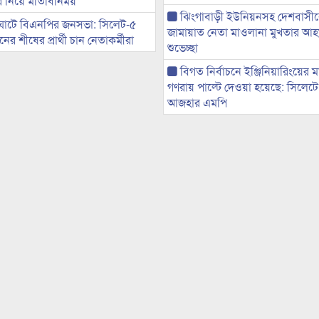
ের নিয়ে মতিবিনিময়
ঝিংগাবাড়ী ইউনিয়নসহ দেশবাসী
ঘাটে বিএনপির জনসভা: সিলেট-৫
জামায়াত নেতা মাওলানা মুখতার আ
র শীষের প্রার্থী চান নেতাকর্মীরা
শুভেচ্ছা
বিগত নির্বাচনে ইঞ্জিনিয়ারিংয়ের ম
গণরায় পাল্টে দেওয়া হয়েছে: সিলেট
আজহার এমপি