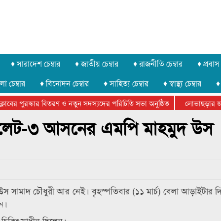
♦ সারাদেশ চেম্বার
♦ জাতীয় চেম্বার
♦ রাজনীতি চেম্বার
♦ প্রবাস 
লা চেম্বার
♦ বিনোদন চেম্বার
♦ সাহিত্য চেম্বার
♦ স্বাস্থ্য চেম্বার
♦
বের পুরস্কার বিতরণ ও নতুন সদস্যদের পরিচিতি সভা অনুষ্ঠিত
লোভাছড়ার জব্দক
ের খুনি সায়েমের আদালতে আত্মসমর্পন, ৫ দিনের রিমান্ড চাইবে পুলিশ
িলেট-৩ আসনের এমপি মাহমুদ উস
 সামাদ চৌধুরী আর নেই। বৃহস্পতিবার (১১ মার্চ) বেলা আড়াইটার দ
ন।
ে চিকিৎসাধীন ছিলেন।