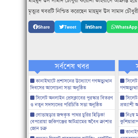
মৃত্যুর খবরটি নিশ্চিত করেছেন মাহমুদ উস সামাদ চৌধু
Share
Tweet
Share
WhatsApp
সর্বশেষ খবর
কানাইঘাটে প্রশাসনের উদ্যোগে গণঅভ্যুত্থান
সিলেট
দিবসের আলোচনা সভা অনুষ্ঠিত
গণঅভ্যুত
সিলেট অনলাইন প্রেসক্লাবের পুরস্কার বিতরণ
সিলেট
ও নতুন সদস্যদের পরিচিতি সভা অনুষ্ঠিত
প্রত্যাশ
লোভাছড়ার জব্দকৃত পাথর চুরির হিড়িক!
নিঃস্ব 
বেপরোয়া জকিগঞ্জের আটগ্রামের অবৈধ ক্রাশার
কুশিয়ারাপ
জোন চক্র
কানাইঘা