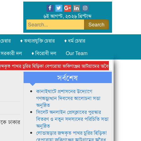
৬ই আগস্ট, ২০২৬ খ্রিস্টাব্দ
চেম্বার
♦ তথ্যপ্রযুক্তি চেম্বার
♦ ধর্ম চেম্বার
 সরকারী দল
♦ বিরোধী দল
Our Team
ৃত পাথর চুরির হিড়িক! বেপরোয়া জকিগঞ্জের আটগ্রামের অবৈধ ক্রাশার জোন চক্র
সর্বশেষ
কানাইঘাটে প্রশাসনের উদ্যোগে
গণঅভ্যুত্থান দিবসের আলোচনা সভা
অনুষ্ঠিত
সিলেট অনলাইন প্রেসক্লাবের পুরস্কার
বিতরণ ও নতুন সদস্যদের পরিচিতি সভা
িকে ঢাকার
অনুষ্ঠিত
লোভাছড়ার জব্দকৃত পাথর চুরির হিড়িক!
বেপরোয়া জকিগঞ্জের আটগ্রামের অবৈধ