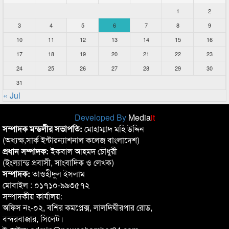
1
2
3
4
5
6
7
8
9
10
11
12
13
14
15
16
17
18
19
20
21
22
23
24
25
26
27
28
29
30
31
« Jul
Developed By
Media
it
সম্পাদক মন্ডলীর সভাপতি:
মোহাম্মাদ মহি উদ্দিন
(অধ্যক্ষ,সার্ক ইন্টারন্যাশনাল কলেজ বাংলাদেশ)
প্রধান সম্পাদক:
ইকবাল আহমদ চৌধুরী
(ইংল্যান্ড প্রবাসী, সাংবাদিক ও লেখক)
সম্পাদক:
তাওহীদুল ইসলাম
মোবাইল : ০১৭১০-৯৯৩৫৭২
সম্পাদকীয় কার্যালয়:
অফিস নং-০২, বশির কমপ্লেক্স, লালদিঘীরপার রোড,
বন্দরবাজার, সিলেট।