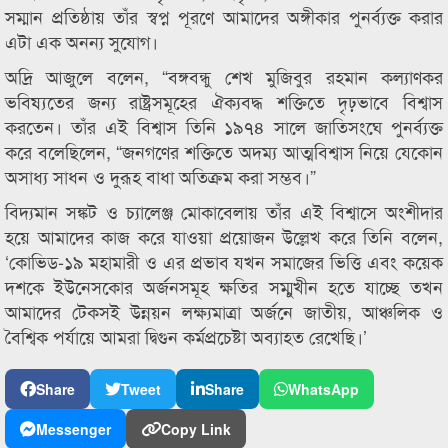
সম্মান প্রতিষ্ঠায় তাঁর স্বপ্ন পূরণে আমাদের অঙ্গীকার পুনর্ব্যক্ত করার
এটা এক অনন্য সুযোগ।
অদ্রি আজুলে বলেন, “বঙ্গবন্ধু শেখ মুজিবুর রহমান কল্যাণকর
ভবিষ্যতের জন্য রাষ্ট্রসমূহের ঐক্যবদ্ধ শক্তিতে দৃঢ়ভাবে বিশ্বাস
করতেন। তাঁর এই বিশ্বাস তিনি ১৯৭৪ সালে জাতিসংঘে পুনর্ব্যক্ত
করে বলেছিলেন, “জনগণের শক্তিতে অদম্য আত্মবিশ্বাস নিয়ে যেকোন
অসাধ্য সাধন ও দুরূহ বাধা অতিক্রম করা সম্ভব।”
বিদ্যমান সঙ্কট ও চ্যালেঞ্জ মোকাবেলায় তাঁর এই বিশ্বাসে অংশীদার
হয়ে আমাদের কাজ করে যাওয়া প্রয়োজন উল্লেখ করে তিনি বলেন,
‘কোভিড-১৯ মহামারী ও এর প্রভাব যখন সমাজের ভিত্তি এবং কয়েক
দশকে ইউনেসকোর অর্জনসমূহ ক্ষতির সম্মুখীন হতে যাচ্ছে তখন
আমাদের টেকসই উন্নয়ন লক্ষ্যমাত্রা অর্জনে জাতীয়, আঞ্চলিক ও
বৈশ্বিক পর্যায়ে আমরা দ্বিগুন কর্মপ্রচেষ্টা অব্যাহত রেখেছি।’
Share
Tweet
Share
WhatsApp
Messenger
Copy Link