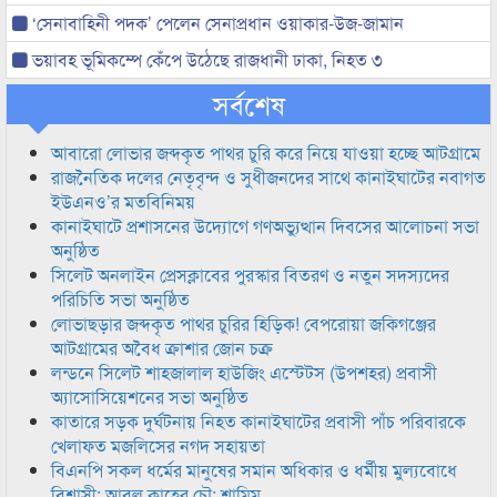
‘সেনাবাহিনী পদক’ পেলেন সেনাপ্রধান ওয়াকার-উজ-জামান
ভয়াবহ ভূমিকম্পে কেঁপে উঠেছে রাজধানী ঢাকা, নিহত ৩
সর্বশেষ
আবারো লোভার জব্দকৃত পাথর চুরি করে নিয়ে যাওয়া হচ্ছে আটগ্রামে
রাজনৈতিক দলের নেতৃবৃন্দ ও সুধীজনদের সাথে কানাইঘাটের নবাগত
ইউএনও’র মতবিনিময়
কানাইঘাটে প্রশাসনের উদ্যোগে গণঅভ্যুত্থান দিবসের আলোচনা সভা
অনুষ্ঠিত
সিলেট অনলাইন প্রেসক্লাবের পুরস্কার বিতরণ ও নতুন সদস্যদের
পরিচিতি সভা অনুষ্ঠিত
লোভাছড়ার জব্দকৃত পাথর চুরির হিড়িক! বেপরোয়া জকিগঞ্জের
আটগ্রামের অবৈধ ক্রাশার জোন চক্র
লন্ডনে সিলেট শাহজালাল হাউজিং এস্টেটস (উপশহর) প্রবাসী
অ্যাসোসিয়েশনের সভা অনুষ্ঠিত
কাতারে সড়ক দুর্ঘটনায় নিহত কানাইঘাটের প্রবাসী পাঁচ পরিবারকে
খেলাফত মজলিসের নগদ সহায়তা
বিএনপি সকল ধর্মের মানুষের সমান অধিকার ও ধর্মীয় মুল্যবোধে
বিশ্বাসী: আবুল কাহের চৌ: শামিম