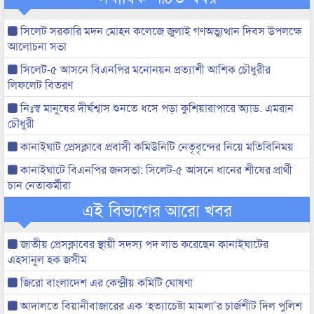
সিলেট সরকারি মদন মোহন কলেজে জুলাই গণঅভ্যুত্থান দিবস উপলক্ষে
আলোচনা সভা
সিলেট-৫ আসনে বিএনপির মনোনয়ন প্রত্যাশী আশিক চৌধুরীর
লিফলেট বিতরণ
নিঃস্ব মানুষের দীর্ঘশ্বাস শুনতে ধসে পড়া কুশিয়ারাপারে অ্যাড. এমরান
চৌধুরী
কানাইঘাট প্রেসক্লাবে প্রবাসী কমিউনিটি নেতৃবৃন্দের নিয়ে মতিবিনিময়
কানাইঘাটে বিএনপির জনসভা: সিলেট-৫ আসনে ধানের শীষের প্রার্থী
চান নেতাকর্মীরা
এই বিভাগের আরো খবর
জাতীয় প্রেসক্লাবের স্থায়ী সদস্য পদ লাভ করেছেন কানাইঘাটের
এহসানুল হক জসীম
জিরো বাংলাদেশ এর কেন্দ্রীয় কমিটি ঘোষণা
আদালতে বিয়ানীবাজারের এক ‘হত্যাচেষ্টা মামলা’র চার্জশীট দিল পুলিশ