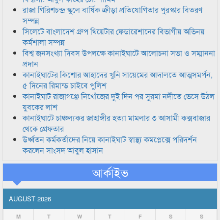
রাজা গিরিশচন্দ্র স্কুলে বার্ষিক ক্রীড়া প্রতিযোগিতার পুরস্কার বিতরণ
সম্পন্ন
সিলেটে বাংলাদেশ গ্রুপ থিয়েটার ফেডারেশানের বিভাগীয় অভিনয়
কর্মশালা সম্পন্ন
বিশ্ব জনসংখ্যা দিবস উপলক্ষে কানাইঘাটে আলোচনা সভা ও সম্মাননা
প্রদান
কানাইঘাটের কিশোর আহাদের খুনি সায়েমের আদালতে আত্মসমর্পন,
৫ দিনের রিমান্ড চাইবে পুলিশ
কানাইঘাট রাজাগঞ্জে নিখোঁজের দুই দিন পর সুরমা নদীতে ভেসে উঠল
যুবকের লাশ
কানাইঘাটে চাঞ্চল্যকর জাহাঙ্গীর হত্যা মামলার ৩ আসামী কক্সবাজার
থেকে গ্রেফতার
উর্ধ্বতন কর্মকর্তাদের নিয়ে কানাইঘাট স্বাস্থ্য কমপ্লেক্সে পরিদর্শন
করলেন সাংসদ আবুল হাসান
আর্কাইভ
AUGUST 2026
M
T
W
T
F
S
S