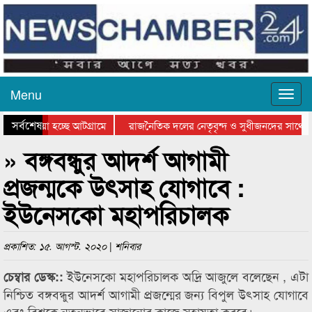
Menu
সর্বশেষ
য়ে যাওয়া হচ্ছে আটগ্রামে
রাজনৈতিক দলের নেতৃবৃন্দ ও সুধীজনদের সাথে ক
যোগিতার পুরস্কার বিতরণ সম্পন্ন
সিলেটে বাংলাদেশ গ্রুপ থিয়েটার ফেডারেশানের বিভ
» বঙ্গবন্ধুর আদর্শ আগামী
প্রজন্মকে উৎসাহ যোগাবে :
ইউনেসকো মহাপরিচালক
প্রকাশিত: ১৫. আগস্ট. ২০২০ | শনিবার
ইউনেসকো মহাপরিচালক অদ্রি আজুলে বলেছেন , এটা
চেম্বার ডেস্ক::
নিশ্চিত বঙ্গবন্ধুর আদর্শ আগামী প্রজন্মের জন্য বিপুল উৎসাহ যোগাবে
এবং বিশ্বকে নতুনভাবে সাজানোর কাজে সহায়তা করবে।