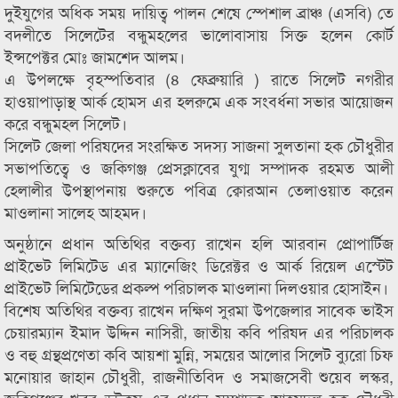
দুইযুগের অধিক সময় দায়িত্ব পালন শেষে স্পেশাল ব্রাঞ্চ (এসবি) তে
বদলীতে সিলেটের বন্ধুমহলের ভালোবাসায় সিক্ত হলেন কোর্ট
ইন্সপেক্টর মোঃ জামশেদ আলম।
এ উপলক্ষে বৃহস্পতিবার (৪ ফেব্রুয়ারি ) রাতে সিলেট নগরীর
হাওয়াপাড়াস্থ আর্ক হোমস এর হলরুমে এক সংবর্ধনা সভার আয়োজন
করে বন্ধুমহল সিলেট।
সিলেট জেলা পরিষদের সংরক্ষিত সদস্য সাজনা সুলতানা হক চৌধুরীর
সভাপতিত্বে ও জকিগঞ্জ প্রেসক্লাবের যুগ্ম সম্পাদক রহমত আলী
হেলালীর উপস্থাপনায় শুরুতে পবিত্র ক্বোরআন তেলাওয়াত করেন
মাওলানা সালেহ আহমদ।
অনুষ্ঠানে প্রধান অতিথির বক্তব্য রাখেন হলি আরবান প্রোপার্টিজ
প্রাইভেট লিমিটেড এর ম‍্যানেজিং ডিরেক্টর ও আর্ক রিয়েল এস্টেট
প্রাইভেট লিমিটেডের প্রকল্প পরিচালক মাওলানা দিলওয়ার হোসাইন।
বিশেষ অতিথির বক্তব্য রাখেন দক্ষিণ সুরমা উপজেলার সাবেক ভাইস
চেয়ারম্যান ইমাদ উদ্দিন নাসিরী, জাতীয় কবি পরিষদ এর পরিচালক
ও বহু গ্রন্থপ্রণেতা কবি আয়শা মুন্নি, সময়ের আলোর সিলেট ব‍্যুরো চিফ
মনোয়ার জাহান চৌধুরী, রাজনীতিবিদ ও সমাজসেবী শুয়েব লস্কর,