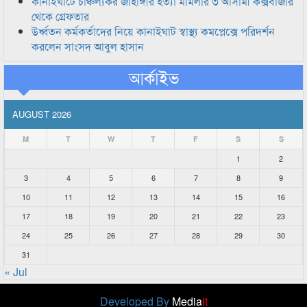
কানাইঘাটে চাঞ্চল্যকর জাহাঙ্গীর হত্যা মামলার ৩ আসামী কক্সবাজার
থেকে গ্রেফতার
উর্ধ্বতন কর্মকর্তাদের নিয়ে কানাইঘাট স্বাস্থ্য কমপ্লেক্সে পরিদর্শন
করলেন সাংসদ আবুল হাসান
আর্কাইভ
AUGUST 2026
M
T
W
T
F
S
S
1
2
3
4
5
6
7
8
9
10
11
12
13
14
15
16
17
18
19
20
21
22
23
24
25
26
27
28
29
30
31
« Jul
Developed By
Media
it