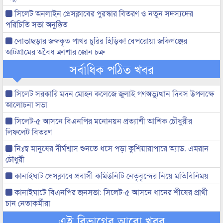
সিলেট অনলাইন প্রেসক্লাবের পুরস্কার বিতরণ ও নতুন সদস্যদের
পরিচিতি সভা অনুষ্ঠিত
লোভাছড়ার জব্দকৃত পাথর চুরির হিড়িক! বেপরোয়া জকিগঞ্জের
আটগ্রামের অবৈধ ক্রাশার জোন চক্র
সর্বাধিক পঠিত খবর
সিলেট সরকারি মদন মোহন কলেজে জুলাই গণঅভ্যুত্থান দিবস উপলক্ষে
আলোচনা সভা
সিলেট-৫ আসনে বিএনপির মনোনয়ন প্রত্যাশী আশিক চৌধুরীর
লিফলেট বিতরণ
নিঃস্ব মানুষের দীর্ঘশ্বাস শুনতে ধসে পড়া কুশিয়ারাপারে অ্যাড. এমরান
চৌধুরী
কানাইঘাট প্রেসক্লাবে প্রবাসী কমিউনিটি নেতৃবৃন্দের নিয়ে মতিবিনিময়
কানাইঘাটে বিএনপির জনসভা: সিলেট-৫ আসনে ধানের শীষের প্রার্থী
চান নেতাকর্মীরা
এই বিভাগের আরো খবর