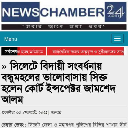
Menu
সর্বশেষ
য়ে যাওয়া হচ্ছে আটগ্রামে
রাজনৈতিক দলের নেতৃবৃন্দ ও সুধীজনদের সাথে ক
যোগিতার পুরস্কার বিতরণ সম্পন্ন
সিলেটে বাংলাদেশ গ্রুপ থিয়েটার ফেডারেশানের বিভ
» সিলেটে বিদায়ী সংবর্ধনায়
বন্ধুমহলের ভালোবাসায় সিক্ত
হলেন কোর্ট ইন্সপেক্টর জামশেদ
আলম
প্রকাশিত: ০৫. ফেব্রুয়ারি. ২০২১ | শুক্রবার
সিলেট জেলা ও মহানগর পুলিশের বিভিন্ন শাখায় দীর্ঘ
চেম্বার ডেস্ক::