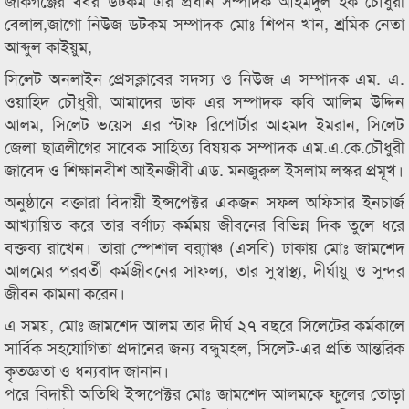
জকিগঞ্জের খবর ডটকম এর প্রধান সম্পাদক আহমদুল হক চৌধুরী
বেলাল,জাগো নিউজ ডটকম সম্পাদক মোঃ শিপন খান, শ্রমিক নেতা
আব্দুল কাইয়ুম,
সিলেট অনলাইন প্রেসক্লাবের সদস্য ও নিউজ এ সম্পাদক এম. এ.
ওয়াহিদ চৌধুরী, আমাদের ডাক এর সম্পাদক কবি আলিম উদ্দিন
আলম, সিলেট ভয়েস এর স্টাফ রিপোর্টার আহমদ ইমরান, সিলেট
জেলা ছাত্রলীগের সাবেক সাহিত্য বিষয়ক সম্পাদক এম.এ.কে.চৌধুরী
জাবেদ ও শিক্ষানবীশ আইনজীবী এড. মনজুরুল ইসলাম লস্কর প্রমূখ।
অনুষ্ঠানে বক্তারা বিদায়ী ইন্সপেক্টর একজন সফল অফিসার ইনচার্জ
আখ্যায়িত করে তার বর্ণাঢ্য কর্মময় জীবনের বিভিন্ন দিক তুলে ধরে
বক্তব্য রাখেন। তারা স্পেশাল ব্র‍্যাঞ্চ (এসবি) ঢাকায় মোঃ জামশেদ
আলমের পরবর্তী কর্মজীবনের সাফল্য, তার সুস্বাস্থ্য, দীর্ঘায়ু ও সুন্দর
জীবন কামনা করেন।
এ সময়, মোঃ জামশেদ আলম তার দীর্ঘ ২৭ বছরে সিলেটের কর্মকালে
সার্বিক সহযোগিতা প্রদানের জন্য বন্ধুমহল, সিলেট-এর প্রতি আন্তরিক
কৃতজ্ঞতা ও ধন্যবাদ জানান।
পরে বিদায়ী অতিথি ইন্সপেক্টর মোঃ জামশেদ আলমকে ফুলের তোড়া