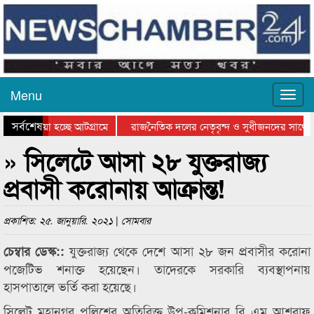
Menu
সর্বশেষ
িয়ে যাওয়া হচ্ছে আটগ্রামে
রাজনৈতিক দলের নেতৃবৃন্দ ও সুধীজনদের সাথে 
িযোগিতার পুরস্কার বিতরণ সম্পন্ন
সিলেটে বাংলাদেশ গ্রুপ থিয়েটার ফেডারেশানের বি
» সিলেটে আসা ২৮ যুক্তরাজ্য
প্রবাসী করোনায় আক্রান্ত!
প্রকাশিত: ২৫. জানুয়ারি. ২০২১ | সোমবার
যুক্তরাজ্য থেকে দেশে আসা ২৮ জন প্রবাসীর করোনা
চেম্বার ডেস্ক::
পজেটিভ শনাক্ত হয়েছেন। তাদেরকে সরকারি ব্যবস্থাপনায়
হাসপাতালে ভর্তি করা হয়েছে।
সিলেট মহানগর পুলিশের অতিরিক্ত উপ-কমিশনার বি এম আশরাফ