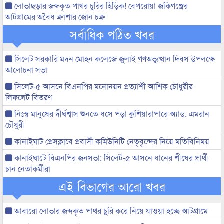
লোভাছড়ার জব্দকৃত পাথর চুরির হিড়িক! বেপরোয়া জকিগঞ্জের
আটগ্রামের অবৈধ ক্রাশার জোন চক্র
সর্বাধিক পঠিত খবর
সিলেট সরকারি মদন মোহন কলেজে জুলাই গণঅভ্যুত্থান দিবস উপলক্ষে
আলোচনা সভা
সিলেট-৫ আসনে বিএনপির মনোনয়ন প্রত্যাশী আশিক চৌধুরীর
লিফলেট বিতরণ
নিঃস্ব মানুষের দীর্ঘশ্বাস শুনতে ধসে পড়া কুশিয়ারাপারে অ্যাড. এমরান
চৌধুরী
কানাইঘাট প্রেসক্লাবে প্রবাসী কমিউনিটি নেতৃবৃন্দের নিয়ে মতিবিনিময়
কানাইঘাটে বিএনপির জনসভা: সিলেট-৫ আসনে ধানের শীষের প্রার্থী
চান নেতাকর্মীরা
এই বিভাগের আরো খবর
আবারো লোভার জব্দকৃত পাথর চুরি করে নিয়ে যাওয়া হচ্ছে আটগ্রামে