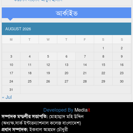
আর্কাইভ
AUGUST 2026
M
T
W
T
F
S
S
1
2
3
4
5
6
7
8
9
10
11
12
13
14
15
16
17
18
19
20
21
22
23
24
25
26
27
28
29
30
31
« Jul
Developed By
Media
it
সম্পাদক মন্ডলীর সভাপতি:
মোহাম্মাদ মহি উদ্দিন
(অধ্যক্ষ,সার্ক ইন্টারন্যাশনাল কলেজ বাংলাদেশ)
প্রধান সম্পাদক:
ইকবাল আহমদ চৌধুরী