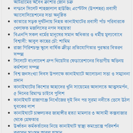
আটগ্রামের অবৈধ ক্রাশার জোন চক্র
লন্ডনে সিলেট শাহজালাল হাউজিং এস্টেটস (উপশহর) প্রবাসী
অ্যাসোসিয়েশনের সভা অনুষ্ঠিত
কাতারে সড়ক দুর্ঘটনায় নিহত কানাইঘাটের প্রবাসী পাঁচ পরিবারকে
খেলাফত মজলিসের নগদ সহায়তা
বিএনপি সকল ধর্মের মানুষের সমান অধিকার ও ধর্মীয় মুল্যবোধে
বিশ্বাসী: আবুল কাহের চৌ: শামিম
রাজা গিরিশচন্দ্র স্কুলে বার্ষিক ক্রীড়া প্রতিযোগিতার পুরস্কার বিতরণ
সম্পন্ন
সিলেটে বাংলাদেশ গ্রুপ থিয়েটার ফেডারেশানের বিভাগীয় অভিনয়
কর্মশালা সম্পন্ন
বিশ্ব জনসংখ্যা দিবস উপলক্ষে কানাইঘাটে আলোচনা সভা ও সম্মাননা
প্রদান
কানাইঘাটের কিশোর আহাদের খুনি সায়েমের আদালতে আত্মসমর্পন,
৫ দিনের রিমান্ড চাইবে পুলিশ
কানাইঘাট রাজাগঞ্জে নিখোঁজের দুই দিন পর সুরমা নদীতে ভেসে উঠল
যুবকের লাশ
কানাইঘাটে চাঞ্চল্যকর জাহাঙ্গীর হত্যা মামলার ৩ আসামী কক্সবাজার
থেকে গ্রেফতার
উর্ধ্বতন কর্মকর্তাদের নিয়ে কানাইঘাট স্বাস্থ্য কমপ্লেক্সে পরিদর্শন
করলেন সাংসদ আবুল হাসান