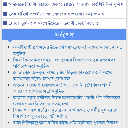
আদালতে বিয়ানীবাজারের এক ‘হত্যাচেষ্টা মামলা’র চার্জশীট দিল পুলিশ
‘সেনাবাহিনী পদক’ পেলেন সেনাপ্রধান ওয়াকার-উজ-জামান
ভয়াবহ ভূমিকম্পে কেঁপে উঠেছে রাজধানী ঢাকা, নিহত ৩
সর্বশেষ
কানাইঘাটে প্রশাসনের উদ্যোগে গণঅভ্যুত্থান দিবসের আলোচনা সভা
অনুষ্ঠিত
সিলেট অনলাইন প্রেসক্লাবের পুরস্কার বিতরণ ও নতুন সদস্যদের
পরিচিতি সভা অনুষ্ঠিত
লোভাছড়ার জব্দকৃত পাথর চুরির হিড়িক! বেপরোয়া জকিগঞ্জের
আটগ্রামের অবৈধ ক্রাশার জোন চক্র
লন্ডনে সিলেট শাহজালাল হাউজিং এস্টেটস (উপশহর) প্রবাসী
অ্যাসোসিয়েশনের সভা অনুষ্ঠিত
কাতারে সড়ক দুর্ঘটনায় নিহত কানাইঘাটের প্রবাসী পাঁচ পরিবারকে
খেলাফত মজলিসের নগদ সহায়তা
বিএনপি সকল ধর্মের মানুষের সমান অধিকার ও ধর্মীয় মুল্যবোধে
বিশ্বাসী: আবুল কাহের চৌ: শামিম
রাজা গিরিশচন্দ্র স্কুলে বার্ষিক ক্রীড়া প্রতিযোগিতার পুরস্কার বিতরণ