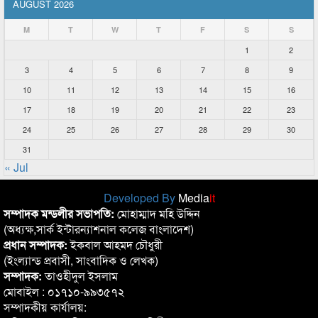
AUGUST 2026
M
T
W
T
F
S
S
1
2
3
4
5
6
7
8
9
10
11
12
13
14
15
16
17
18
19
20
21
22
23
24
25
26
27
28
29
30
31
« Jul
Developed By
Media
it
সম্পাদক মন্ডলীর সভাপতি:
মোহাম্মাদ মহি উদ্দিন
(অধ্যক্ষ,সার্ক ইন্টারন্যাশনাল কলেজ বাংলাদেশ)
প্রধান সম্পাদক:
ইকবাল আহমদ চৌধুরী
(ইংল্যান্ড প্রবাসী, সাংবাদিক ও লেখক)
সম্পাদক:
তাওহীদুল ইসলাম
মোবাইল : ০১৭১০-৯৯৩৫৭২
সম্পাদকীয় কার্যালয়: