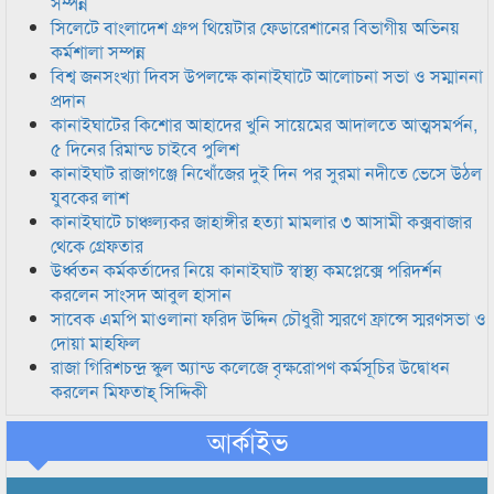
সম্পন্ন
সিলেটে বাংলাদেশ গ্রুপ থিয়েটার ফেডারেশানের বিভাগীয় অভিনয়
কর্মশালা সম্পন্ন
বিশ্ব জনসংখ্যা দিবস উপলক্ষে কানাইঘাটে আলোচনা সভা ও সম্মাননা
প্রদান
কানাইঘাটের কিশোর আহাদের খুনি সায়েমের আদালতে আত্মসমর্পন,
৫ দিনের রিমান্ড চাইবে পুলিশ
কানাইঘাট রাজাগঞ্জে নিখোঁজের দুই দিন পর সুরমা নদীতে ভেসে উঠল
যুবকের লাশ
কানাইঘাটে চাঞ্চল্যকর জাহাঙ্গীর হত্যা মামলার ৩ আসামী কক্সবাজার
থেকে গ্রেফতার
উর্ধ্বতন কর্মকর্তাদের নিয়ে কানাইঘাট স্বাস্থ্য কমপ্লেক্সে পরিদর্শন
করলেন সাংসদ আবুল হাসান
সাবেক এমপি মাওলানা ফরিদ উদ্দিন চৌধুরী স্মরণে ফ্রান্সে স্মরণসভা ও
দোয়া মাহফিল
রাজা গিরিশচন্দ্র স্কুল অ্যান্ড কলেজে বৃক্ষরোপণ কর্মসূচির উদ্বোধন
করলেন মিফতাহ্ সিদ্দিকী
আর্কাইভ