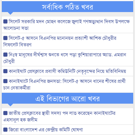
সর্বাধিক পঠিত খবর
সিলেট সরকারি মদন মোহন কলেজে জুলাই গণঅভ্যুত্থান দিবস উপলক্ষে
আলোচনা সভা
সিলেট-৫ আসনে বিএনপির মনোনয়ন প্রত্যাশী আশিক চৌধুরীর
লিফলেট বিতরণ
নিঃস্ব মানুষের দীর্ঘশ্বাস শুনতে ধসে পড়া কুশিয়ারাপারে অ্যাড. এমরান
চৌধুরী
কানাইঘাট প্রেসক্লাবে প্রবাসী কমিউনিটি নেতৃবৃন্দের নিয়ে মতিবিনিময়
কানাইঘাটে বিএনপির জনসভা: সিলেট-৫ আসনে ধানের শীষের প্রার্থী
চান নেতাকর্মীরা
এই বিভাগের আরো খবর
জাতীয় প্রেসক্লাবের স্থায়ী সদস্য পদ লাভ করেছেন কানাইঘাটের
এহসানুল হক জসীম
জিরো বাংলাদেশ এর কেন্দ্রীয় কমিটি ঘোষণা