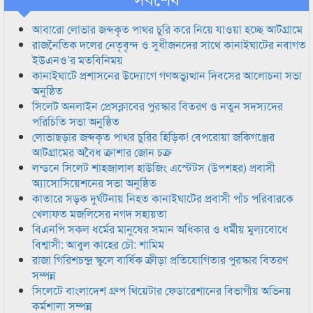
আবারো লোভার জব্দকৃত পাথর চুরি করে নিয়ে যাওয়া হচ্ছে আটগ্রামে
রাজনৈতিক দলের নেতৃবৃন্দ ও সুধীজনদের সাথে কানাইঘাটের নবাগত
ইউএনও’র মতবিনিময়
কানাইঘাটে প্রশাসনের উদ্যোগে গণঅভ্যুত্থান দিবসের আলোচনা সভা
অনুষ্ঠিত
সিলেট অনলাইন প্রেসক্লাবের পুরস্কার বিতরণ ও নতুন সদস্যদের
পরিচিতি সভা অনুষ্ঠিত
লোভাছড়ার জব্দকৃত পাথর চুরির হিড়িক! বেপরোয়া জকিগঞ্জের
আটগ্রামের অবৈধ ক্রাশার জোন চক্র
লন্ডনে সিলেট শাহজালাল হাউজিং এস্টেটস (উপশহর) প্রবাসী
অ্যাসোসিয়েশনের সভা অনুষ্ঠিত
কাতারে সড়ক দুর্ঘটনায় নিহত কানাইঘাটের প্রবাসী পাঁচ পরিবারকে
খেলাফত মজলিসের নগদ সহায়তা
বিএনপি সকল ধর্মের মানুষের সমান অধিকার ও ধর্মীয় মুল্যবোধে
বিশ্বাসী: আবুল কাহের চৌ: শামিম
রাজা গিরিশচন্দ্র স্কুলে বার্ষিক ক্রীড়া প্রতিযোগিতার পুরস্কার বিতরণ
সম্পন্ন
সিলেটে বাংলাদেশ গ্রুপ থিয়েটার ফেডারেশানের বিভাগীয় অভিনয়
কর্মশালা সম্পন্ন