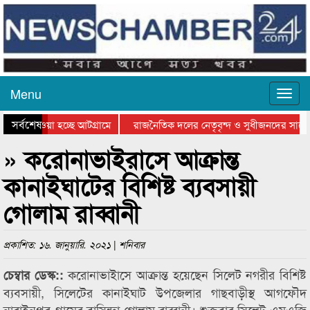
Menu
সর্বশেষ
নিয়ে যাওয়া হচ্ছে আটগ্রামে
রাজনৈতিক দলের নেতৃবৃন্দ ও সুধীজনদের সাথে
রতিযোগিতার পুরস্কার বিতরণ সম্পন্ন
সিলেটে বাংলাদেশ গ্রুপ থিয়েটার ফেডারেশানের 
» করোনাভাইরাসে আক্রান্ত
কানাইঘাটের বিশিষ্ট ব্যবসায়ী
গোলাম রাব্বানী
প্রকাশিত: ১৬. জানুয়ারি. ২০২১ | শনিবার
করোনাভাইাসে আক্রান্ত হয়েছেন সিলেট নগরীর বিশিষ্ট
চেম্বার ডেস্ক::
ব্যবসায়ী, সিলেটের কানাইঘাট উপজেলার গাছবাড়ীস্থ আগফৌদ
নারাইনপুর গ্রামের বাসিন্দা গোলাম রাব্বানী। শুক্রবার সিলেট এমএজি