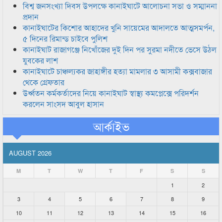
বিশ্ব জনসংখ্যা দিবস উপলক্ষে কানাইঘাটে আলোচনা সভা ও সম্মাননা
প্রদান
কানাইঘাটের কিশোর আহাদের খুনি সায়েমের আদালতে আত্মসমর্পন,
৫ দিনের রিমান্ড চাইবে পুলিশ
কানাইঘাট রাজাগঞ্জে নিখোঁজের দুই দিন পর সুরমা নদীতে ভেসে উঠল
যুবকের লাশ
কানাইঘাটে চাঞ্চল্যকর জাহাঙ্গীর হত্যা মামলার ৩ আসামী কক্সবাজার
থেকে গ্রেফতার
উর্ধ্বতন কর্মকর্তাদের নিয়ে কানাইঘাট স্বাস্থ্য কমপ্লেক্সে পরিদর্শন
করলেন সাংসদ আবুল হাসান
আর্কাইভ
AUGUST 2026
M
T
W
T
F
S
S
1
2
3
4
5
6
7
8
9
10
11
12
13
14
15
16