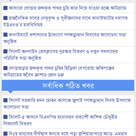
আবারো লোভার জব্দকৃত পাথর চুরি করে নিয়ে যাওয়া হচ্ছে আটগ্রামে
রাজনৈতিক দলের নেতৃবৃন্দ ও সুধীজনদের সাথে কানাইঘাটের নবাগত
ইউএনও’র মতবিনিময়
কানাইঘাটে প্রশাসনের উদ্যোগে গণঅভ্যুত্থান দিবসের আলোচনা সভা
অনুষ্ঠিত
সিলেট অনলাইন প্রেসক্লাবের পুরস্কার বিতরণ ও নতুন সদস্যদের
পরিচিতি সভা অনুষ্ঠিত
লোভাছড়ার জব্দকৃত পাথর চুরির হিড়িক! বেপরোয়া জকিগঞ্জের
আটগ্রামের অবৈধ ক্রাশার জোন চক্র
সর্বাধিক পঠিত খবর
সিলেট সরকারি মদন মোহন কলেজে জুলাই গণঅভ্যুত্থান দিবস উপলক্ষে
আলোচনা সভা
সিলেট-৫ আসনে বিএনপির মনোনয়ন প্রত্যাশী আশিক চৌধুরীর
লিফলেট বিতরণ
নিঃস্ব মানুষের দীর্ঘশ্বাস শুনতে ধসে পড়া কুশিয়ারাপারে অ্যাড. এমরান