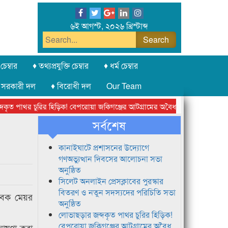
৬ই আগস্ট, ২০২৬ খ্রিস্টাব্দ
চেম্বার
♦ তথ্যপ্রযুক্তি চেম্বার
♦ ধর্ম চেম্বার
 সরকারী দল
♦ বিরোধী দল
Our Team
ত পাথর চুরির হিড়িক! বেপরোয়া জকিগঞ্জের আটগ্রামের অবৈধ ক্রাশার জোন চক্র
সর্বশেষ
কানাইঘাটে প্রশাসনের উদ্যোগে
গণঅভ্যুত্থান দিবসের আলোচনা সভা
অনুষ্ঠিত
সিলেট অনলাইন প্রেসক্লাবের পুরস্কার
বিতরণ ও নতুন সদস্যদের পরিচিতি সভা
বেক মেয়র
অনুষ্ঠিত
লোভাছড়ার জব্দকৃত পাথর চুরির হিড়িক!
বেপরোয়া জকিগঞ্জের আটগ্রামের অবৈধ
ঘোষণা করা