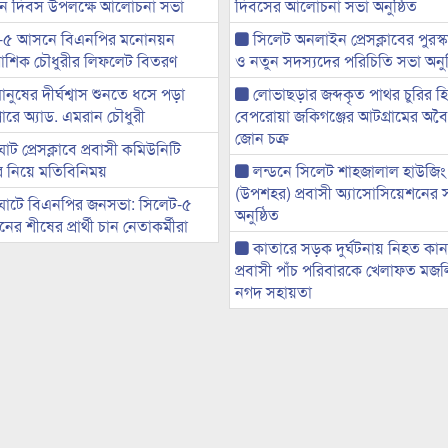
্থান দিবস উপলক্ষে আলোচনা সভা
দিবসের আলোচনা সভা অনুষ্ঠিত
-৫ আসনে বিএনপির মনোনয়ন
সিলেট অনলাইন প্রেসক্লাবের পুরস্
ী আশিক চৌধুরীর লিফলেট বিতরণ
ও নতুন সদস্যদের পরিচিতি সভা অনুষ
মানুষের দীর্ঘশ্বাস শুনতে ধসে পড়া
লোভাছড়ার জব্দকৃত পাথর চুরির হ
ারে অ্যাড. এমরান চৌধুরী
বেপরোয়া জকিগঞ্জের আটগ্রামের অবৈধ
জোন চক্র
ট প্রেসক্লাবে প্রবাসী কমিউনিটি
ের নিয়ে মতিবিনিময়
লন্ডনে সিলেট শাহজালাল হাউজিং
(উপশহর) প্রবাসী অ্যাসোসিয়েশনের 
ঘাটে বিএনপির জনসভা: সিলেট-৫
অনুষ্ঠিত
র শীষের প্রার্থী চান নেতাকর্মীরা
কাতারে সড়ক দুর্ঘটনায় নিহত কা
প্রবাসী পাঁচ পরিবারকে খেলাফত মজ
নগদ সহায়তা