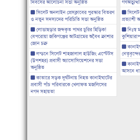
দিবসের আলোচনা সভা অনুষ্ঠিত
গণঅভ্যুত
সিলেট অনলাইন প্রেসক্লাবের পুরস্কার বিতরণ
সিলেট
ও নতুন সদস্যদের পরিচিতি সভা অনুষ্ঠিত
প্রত্যাশ
লোভাছড়ার জব্দকৃত পাথর চুরির হিড়িক!
নিঃস্ব 
বেপরোয়া জকিগঞ্জের আটগ্রামের অবৈধ ক্রাশার
কুশিয়ারাপ
জোন চক্র
কানাইঘা
লন্ডনে সিলেট শাহজালাল হাউজিং এস্টেটস
নেতৃবৃন্দ
(উপশহর) প্রবাসী অ্যাসোসিয়েশনের সভা
কানাই
অনুষ্ঠিত
আসনে ধানে
কাতারে সড়ক দুর্ঘটনায় নিহত কানাইঘাটের
প্রবাসী পাঁচ পরিবারকে খেলাফত মজলিসের
নগদ সহায়তা