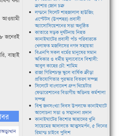
ক্রাশার জোন চক্র
লন্ডনে সিলেট শাহজালাল হাউজিং
বর আওয়ামী
এস্টেটস (উপশহর) প্রবাসী
অ্যাসোসিয়েশনের সভা অনুষ্ঠিত
কাতারে সড়ক দুর্ঘটনায় নিহত
য় ৮ জনেরই
কানাইঘাটের প্রবাসী পাঁচ পরিবারকে
খেলাফত মজলিসের নগদ সহায়তা
বিএনপি সকল ধর্মের মানুষের সমান
রি, বাছাই
অধিকার ও ধর্মীয় মুল্যবোধে বিশ্বাসী:
আবুল কাহের চৌ: শামিম
রাজা গিরিশচন্দ্র স্কুলে বার্ষিক ক্রীড়া
প্রতিযোগিতার পুরস্কার বিতরণ সম্পন্ন
সিলেটে বাংলাদেশ গ্রুপ থিয়েটার
ফেডারেশানের বিভাগীয় অভিনয় কর্মশালা
সম্পন্ন
বিশ্ব জনসংখ্যা দিবস উপলক্ষে কানাইঘাটে
আলোচনা সভা ও সম্মাননা প্রদান
খবর
কানাইঘাটের কিশোর আহাদের খুনি
সায়েমের আদালতে আত্মসমর্পন, ৫ দিনের
ভ্যুত্থান
রিমান্ড চাইবে পুলিশ