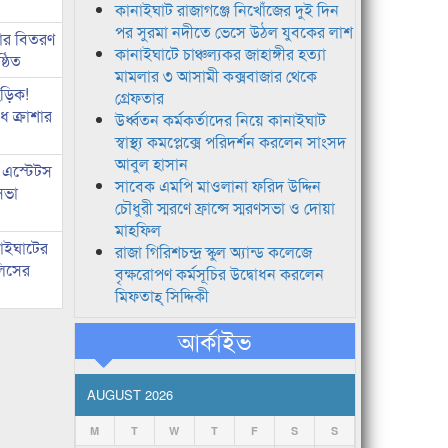
কানাইঘাট রাজাগঞ্জে নিখোঁজের দুই দিন
পর সুরমা নদীতে ভেসে উঠল যুবকের লাশ
কার বিতরণ
কানাইঘাটে চাঞ্চল্যকর জাহাঙ্গীর হত্যা
্ঠিত
মামলার ৩ আসামী কক্সবাজার থেকে
িড়িক!
গ্রেফতার
 ক্রাশার
উর্ধ্বতন কর্মকর্তাদের নিয়ে কানাইঘাট
স্বাস্থ্য কমপ্লেক্সে পরিদর্শন করলেন সাংসদ
আবুল হাসান
 এস্টেটস
সাবেক এমপি মাওলানা ফরিদ উদ্দিন
সভা
চৌধুরী স্মরণে ফ্রান্সে স্মরণসভা ও দোয়া
মাহফিল
নাইঘাটের
রাজা গিরিশচন্দ্র স্কুল অ্যান্ড কলেজে
লিসের
বৃক্ষরোপণ কর্মসূচির উদ্বোধন করলেন
মিফতাহ্ সিদ্দিকী
আর্কাইভ
AUGUST 2026
M
T
W
T
F
S
S