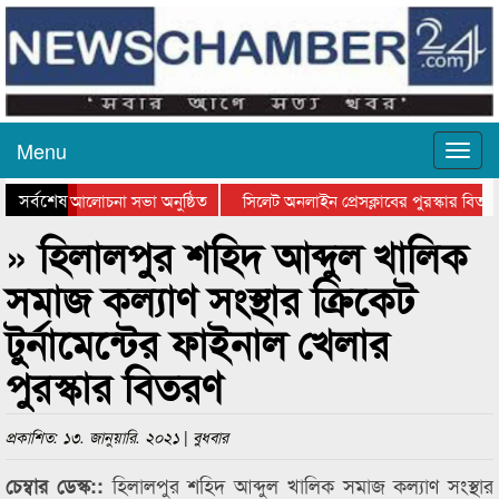
Menu
সর্বশেষ
ান দিবসের আলোচনা সভা অনুষ্ঠিত
সিলেট অনলাইন প্রেসক্লাবের পুরস্কার বিতরণ 
লোচনা সভা ও সম্মাননা প্রদান
কানাইঘাটের কিশোর আহাদের খুনি সায়েমের আদ
» হিলালপুর শহিদ আব্দুল খালিক
সমাজ কল্যাণ সংস্থার ক্রিকেট
টুর্নামেন্টের ফাইনাল খেলার
পুরস্কার বিতরণ
প্রকাশিত: ১৩. জানুয়ারি. ২০২১ | বুধবার
হিলালপুর শহিদ আব্দুল খালিক সমাজ কল্যাণ সংস্থার
চেম্বার ডেস্ক::