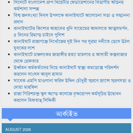
সিলেটে বাংলাদেশ গ্রুপ থিয়েটার ফেডারেশানের বিভাগীয় অভিনয়
কর্মশালা সম্পন্ন
বিশ্ব জনসংখ্যা দিবস উপলক্ষে কানাইঘাটে আলোচনা সভা ও সম্মাননা
প্রদান
কানাইঘাটের কিশোর আহাদের খুনি সায়েমের আদালতে আত্মসমর্পন,
৫ দিনের রিমান্ড চাইবে পুলিশ
কানাইঘাট রাজাগঞ্জে নিখোঁজের দুই দিন পর সুরমা নদীতে ভেসে উঠল
যুবকের লাশ
কানাইঘাটে চাঞ্চল্যকর জাহাঙ্গীর হত্যা মামলার ৩ আসামী কক্সবাজার
থেকে গ্রেফতার
উর্ধ্বতন কর্মকর্তাদের নিয়ে কানাইঘাট স্বাস্থ্য কমপ্লেক্সে পরিদর্শন
করলেন সাংসদ আবুল হাসান
সাবেক এমপি মাওলানা ফরিদ উদ্দিন চৌধুরী স্মরণে ফ্রান্সে স্মরণসভা ও
দোয়া মাহফিল
রাজা গিরিশচন্দ্র স্কুল অ্যান্ড কলেজে বৃক্ষরোপণ কর্মসূচির উদ্বোধন
করলেন মিফতাহ্ সিদ্দিকী
আর্কাইভ
AUGUST 2026