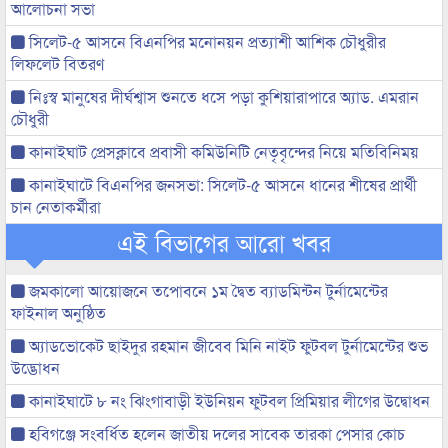
আলোচনা সভা
সিলেট-৫ আসনে বিএনপির মনোনয়ন প্রত্যাশী আশিক চৌধুরীর
লিফলেট বিতরণ
নিঃস্ব মানুষের দীর্ঘশ্বাস শুনতে ধসে পড়া কুশিয়ারাপারে অ্যাড. এমরান
চৌধুরী
কানাইঘাট প্রেসক্লাবে প্রবাসী কমিউনিটি নেতৃবৃন্দের নিয়ে মতিবিনিময়
কানাইঘাটে বিএনপির জনসভা: সিলেট-৫ আসনে ধানের শীষের প্রার্থী
চান নেতাকর্মীরা
এই বিভাগের আরো খবর
জমকালো আয়োজনে তপোবনে ১ম দ্বৈত ব্যাডমিন্টন টুর্নামেন্টের
ফাইনাল অনুষ্ঠিত
অ্যাডভোকেট ছাইদুর রহমান জীবেব মিনি নাইট ফুটবল টুর্নামেন্টের শুভ
উদ্ভোধন
কানাইঘাটে ৮ নং ঝিংগাবাড়ী ইউনিয়ন ফুটবল প্রিমিয়ার লীগের উদ্বোধন
হবিগঞ্জে সংবর্ধিত হলেন জাতীয় দলের সাবেক তারকা পেসার কোচ