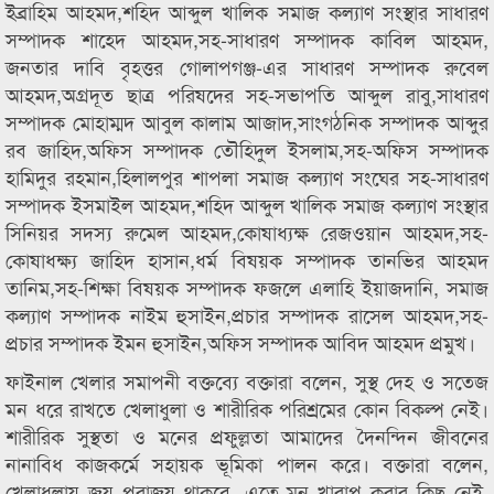
ইব্রাহিম আহমদ,শহিদ আব্দুল খালিক সমাজ কল্যাণ সংস্থার সাধারণ
সম্পাদক শাহেদ আহমদ,সহ-সাধারণ সম্পাদক কাবিল আহমদ,
জনতার দাবি বৃহত্তর গোলাপগঞ্জ-এর সাধারণ সম্পাদক রুবেল
আহমদ,অগ্রদূত ছাত্র পরিষদের সহ-সভাপতি আব্দুল রাবু,সাধারণ
সম্পাদক মোহাম্মদ আবুল কালাম আজাদ,সাংগঠনিক সম্পাদক আব্দুর
রব জাহিদ,অফিস সম্পাদক তৌহিদুল ইসলাম,সহ-অফিস সম্পাদক
হামিদুর রহমান,হিলালপুর শাপলা সমাজ কল্যাণ সংঘের সহ-সাধারণ
সম্পাদক ইসমাইল আহমদ,শহিদ আব্দুল খালিক সমাজ কল্যাণ সংস্থার
সিনিয়র সদস্য রুমেল আহমদ,কোষাধ্যক্ষ রেজওয়ান আহমদ,সহ-
কোষাধক্ষ্য জাহিদ হাসান,ধর্ম বিষয়ক সম্পাদক তানভির আহমদ
তানিম,সহ-শিক্ষা বিষয়ক সম্পাদক ফজলে এলাহি ইয়াজদানি, সমাজ
কল্যাণ সম্পাদক নাইম হুসাইন,প্রচার সম্পাদক রাসেল আহমদ,সহ-
প্রচার সম্পাদক ইমন হুসাইন,অফিস সম্পাদক আবিদ আহমদ প্রমুখ।
ফাইনাল খেলার সমাপনী বক্তব্যে বক্তারা বলেন, সুস্থ দেহ ও সতেজ
মন ধরে রাখতে খেলাধুলা ও শারীরিক পরিশ্রমের কোন বিকল্প নেই।
শারীরিক সুস্থতা ও মনের প্রফুল্লতা আমাদের দৈনন্দিন জীবনের
নানাবিধ কাজকর্মে সহায়ক ভূমিকা পালন করে। বক্তারা বলেন,
খেলাধুলায় জয় পরাজয় থাকবে, এতে মন খারাপ করার কিছু নেই,