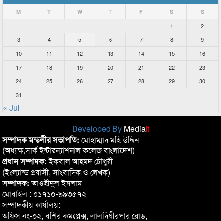
M
T
W
T
F
S
S
1
2
3
4
5
6
7
8
9
10
11
12
13
14
15
16
17
18
19
20
21
22
23
24
25
26
27
28
29
30
31
« Jul
Developed By
Media
it
সম্পাদক মন্ডলীর সভাপতি:
মোহাম্মাদ মহি উদ্দিন
(অধ্যক্ষ,সার্ক ইন্টারন্যাশনাল কলেজ বাংলাদেশ)
প্রধান সম্পাদক:
ইকবাল আহমদ চৌধুরী
(ইংল্যান্ড প্রবাসী, সাংবাদিক ও লেখক)
সম্পাদক:
তাওহীদুল ইসলাম
মোবাইল : ০১৭১০-৯৯৩৫৭২
সম্পাদকীয় কার্যালয়:
অফিস নং-০২, বশির কমপ্লেক্স, লালদিঘীরপার রোড,