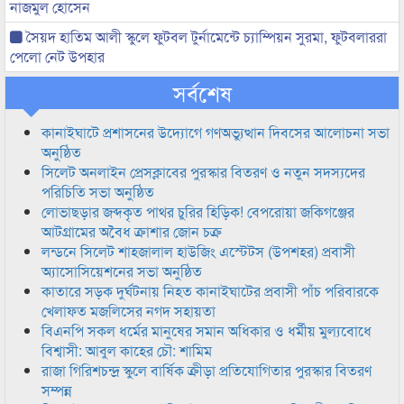
নাজমুল হোসেন
সৈয়দ হাতিম আলী স্কুলে ফুটবল টুর্নামেন্টে চ্যাম্পিয়ন সুরমা, ফুটবলাররা
পেলো নেট উপহার
সর্বশেষ
কানাইঘাটে প্রশাসনের উদ্যোগে গণঅভ্যুত্থান দিবসের আলোচনা সভা
অনুষ্ঠিত
সিলেট অনলাইন প্রেসক্লাবের পুরস্কার বিতরণ ও নতুন সদস্যদের
পরিচিতি সভা অনুষ্ঠিত
লোভাছড়ার জব্দকৃত পাথর চুরির হিড়িক! বেপরোয়া জকিগঞ্জের
আটগ্রামের অবৈধ ক্রাশার জোন চক্র
লন্ডনে সিলেট শাহজালাল হাউজিং এস্টেটস (উপশহর) প্রবাসী
অ্যাসোসিয়েশনের সভা অনুষ্ঠিত
কাতারে সড়ক দুর্ঘটনায় নিহত কানাইঘাটের প্রবাসী পাঁচ পরিবারকে
খেলাফত মজলিসের নগদ সহায়তা
বিএনপি সকল ধর্মের মানুষের সমান অধিকার ও ধর্মীয় মুল্যবোধে
বিশ্বাসী: আবুল কাহের চৌ: শামিম
রাজা গিরিশচন্দ্র স্কুলে বার্ষিক ক্রীড়া প্রতিযোগিতার পুরস্কার বিতরণ
সম্পন্ন