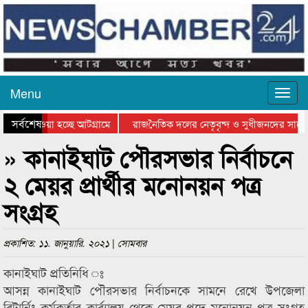
Menu
সর্বশেষ
িয়ে যাওয়া হচ্ছে আটগ্রামে
রাজনৈতিক দলের নেতৃবৃন্দ ও সুধীজনদের সাথে
তিযোগিতার পুরস্কার বিতরণ সম্পন্ন
সিলেটে বাংলাদেশ গ্রুপ থিয়েটার ফেডারেশানের ব
» কানাইঘাট পৌরসভার নির্বাচনে
২ মেয়র প্রার্থীর মনোনয়ন পত্র
সংগ্রহ
প্রকাশিত: ১১. জানুয়ারি. ২০২১ | সোমবার
কানাইঘাট প্রতিনিধি ঃ
আসন্ন কানাইঘাট পৌরসভার নির্বাচনকে সামনে রেখে উপজেলা
রিটার্নিং কর্মকর্তার কার্র্যালয় থেকে মেয়র পদে মনোনয়ন পত্র সংগ্রহ