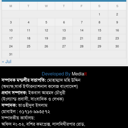
M
T
W
T
F
S
S
1
2
3
4
5
6
7
8
9
10
11
12
13
14
15
16
17
18
19
20
21
22
23
24
25
26
27
28
29
30
31
« Jul
Developed By
Media
it
সম্পাদক মন্ডলীর সভাপতি:
মোহাম্মাদ মহি উদ্দিন
(অধ্যক্ষ,সার্ক ইন্টারন্যাশনাল কলেজ বাংলাদেশ)
প্রধান সম্পাদক:
ইকবাল আহমদ চৌধুরী
(ইংল্যান্ড প্রবাসী, সাংবাদিক ও লেখক)
সম্পাদক:
তাওহীদুল ইসলাম
মোবাইল : ০১৭১০-৯৯৩৫৭২
সম্পাদকীয় কার্যালয়:
অফিস নং-০২, বশির কমপ্লেক্স, লালদিঘীরপার রোড,