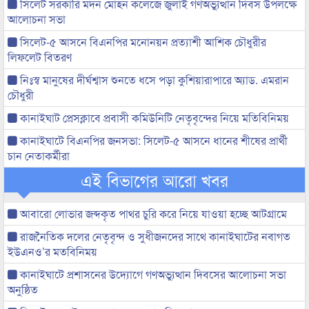
সিলেট সরকারি মদন মোহন কলেজে জুলাই গণঅভ্যুত্থান দিবস উপলক্ষে
আলোচনা সভা
সিলেট-৫ আসনে বিএনপির মনোনয়ন প্রত্যাশী আশিক চৌধুরীর
লিফলেট বিতরণ
নিঃস্ব মানুষের দীর্ঘশ্বাস শুনতে ধসে পড়া কুশিয়ারাপারে অ্যাড. এমরান
চৌধুরী
কানাইঘাট প্রেসক্লাবে প্রবাসী কমিউনিটি নেতৃবৃন্দের নিয়ে মতিবিনিময়
কানাইঘাটে বিএনপির জনসভা: সিলেট-৫ আসনে ধানের শীষের প্রার্থী
চান নেতাকর্মীরা
এই বিভাগের আরো খবর
আবারো লোভার জব্দকৃত পাথর চুরি করে নিয়ে যাওয়া হচ্ছে আটগ্রামে
রাজনৈতিক দলের নেতৃবৃন্দ ও সুধীজনদের সাথে কানাইঘাটের নবাগত
ইউএনও’র মতবিনিময়
কানাইঘাটে প্রশাসনের উদ্যোগে গণঅভ্যুত্থান দিবসের আলোচনা সভা
অনুষ্ঠিত