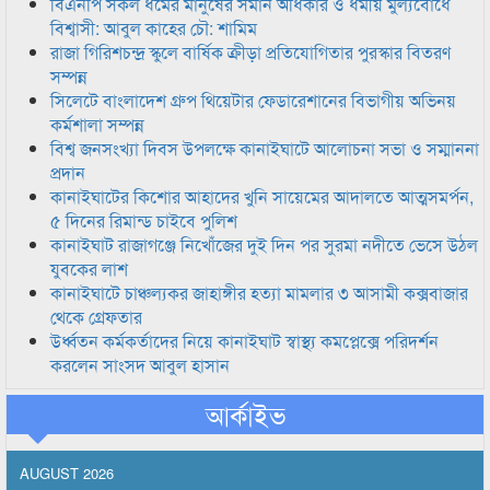
বিএনপি সকল ধর্মের মানুষের সমান অধিকার ও ধর্মীয় মুল্যবোধে
বিশ্বাসী: আবুল কাহের চৌ: শামিম
রাজা গিরিশচন্দ্র স্কুলে বার্ষিক ক্রীড়া প্রতিযোগিতার পুরস্কার বিতরণ
সম্পন্ন
সিলেটে বাংলাদেশ গ্রুপ থিয়েটার ফেডারেশানের বিভাগীয় অভিনয়
কর্মশালা সম্পন্ন
বিশ্ব জনসংখ্যা দিবস উপলক্ষে কানাইঘাটে আলোচনা সভা ও সম্মাননা
প্রদান
কানাইঘাটের কিশোর আহাদের খুনি সায়েমের আদালতে আত্মসমর্পন,
৫ দিনের রিমান্ড চাইবে পুলিশ
কানাইঘাট রাজাগঞ্জে নিখোঁজের দুই দিন পর সুরমা নদীতে ভেসে উঠল
যুবকের লাশ
কানাইঘাটে চাঞ্চল্যকর জাহাঙ্গীর হত্যা মামলার ৩ আসামী কক্সবাজার
থেকে গ্রেফতার
উর্ধ্বতন কর্মকর্তাদের নিয়ে কানাইঘাট স্বাস্থ্য কমপ্লেক্সে পরিদর্শন
করলেন সাংসদ আবুল হাসান
আর্কাইভ
AUGUST 2026