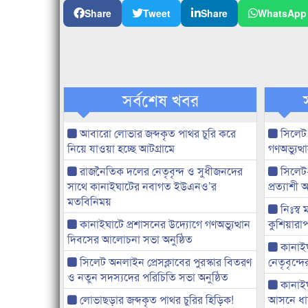
Share
Tweet
Share
WhatsApp
সর্বশেষ খবর
আবারো লোভার জব্দকৃত পাথর চুরি করে
সিলেট
নিয়ে যাওয়া হচ্ছে আটগ্রামে
গণঅভ্যুত
রাজনৈতিক দলের নেতৃবৃন্দ ও সুধীজনদের
সিলেট
সাথে কানাইঘাটের নবাগত ইউএনও’র
প্রত্যাশ
মতবিনিময়
নিঃস্ব 
কানাইঘাটে প্রশাসনের উদ্যোগে গণঅভ্যুত্থান
কুশিয়ারাপ
দিবসের আলোচনা সভা অনুষ্ঠিত
কানাইঘা
সিলেট অনলাইন প্রেসক্লাবের পুরস্কার বিতরণ
নেতৃবৃন্দ
ও নতুন সদস্যদের পরিচিতি সভা অনুষ্ঠিত
কানাই
লোভাছড়ার জব্দকৃত পাথর চুরির হিড়িক!
আসনে ধানে