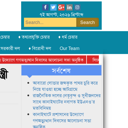
৭ই আগস্ট, ২০২৬ খ্রিস্টাব্দ
চেম্বার
♦ তথ্যপ্রযুক্তি চেম্বার
♦ ধর্ম চেম্বার
 সরকারী দল
♦ বিরোধী দল
Our Team
দ্যোগে গণঅভ্যুত্থান দিবসের আলোচনা সভা অনুষ্ঠিত
সিলেট অনলাইন প্রেসক্লাবে
সর্বশেষ
রী
আবারো লোভার জব্দকৃত পাথর চুরি করে
নিয়ে যাওয়া হচ্ছে আটগ্রামে
রাজনৈতিক দলের নেতৃবৃন্দ ও সুধীজনদের
সাথে কানাইঘাটের নবাগত ইউএনও’র
মতবিনিময়
কানাইঘাটে প্রশাসনের উদ্যোগে
গণঅভ্যুত্থান দিবসের আলোচনা সভা
অনুষ্ঠিত