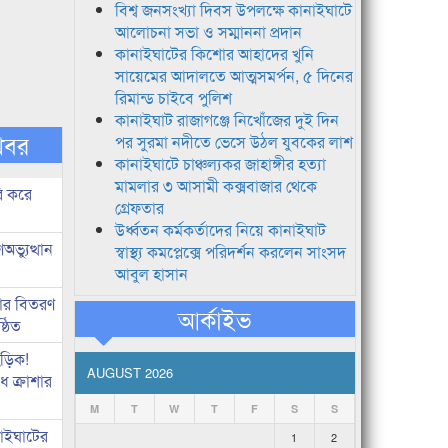
বিশ্ব জনসংখ্যা দিবস উপলক্ষে কানাইঘাটে
আলোচনা সভা ও সম্মাননা প্রদান
কানাইঘাটের কিশোর আহাদের খুনি
সায়েমের আদালতে আত্মসমর্পন, ৫ দিনের
রিমান্ড চাইবে পুলিশ
কানাইঘাট রাজাগঞ্জে নিখোঁজের দুই দিন
খবর
পর সুরমা নদীতে ভেসে উঠল যুবকের লাশ
কানাইঘাটে চাঞ্চল্যকর জাহাঙ্গীর হত্যা
মামলার ৩ আসামী কক্সবাজার থেকে
ি করে
গ্রেফতার
উর্ধ্বতন কর্মকর্তাদের নিয়ে কানাইঘাট
ভ্যুত্থান
স্বাস্থ্য কমপ্লেক্সে পরিদর্শন করলেন সাংসদ
আবুল হাসান
কার বিতরণ
আর্কাইভ
্ঠিত
িড়িক!
AUGUST 2026
 ক্রাশার
M
T
W
T
F
S
S
নাইঘাটের
1
2