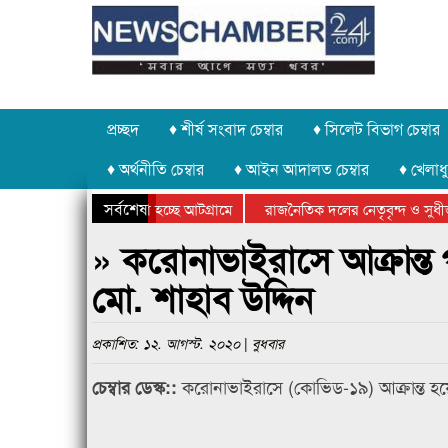
প্রচ্ছদ
♦ শীর্ষ সংবাদ চেম্বার
♦ সিলেট বিভাগ চেম্বার
♦ অর্থনীতি চেম্বার
♦ আইন আদালত চেম্বার
♦ খেলাধু
সর্বশেষ
 চুরি করে নিয়ে যাওয়া হচ্ছে আটগ্রামে
রাজনৈতিক দলের নেতৃবৃন্দ ও সুধী
িক ক্রীড়া প্রতিযোগিতার পুরস্কার বিতরণ সম্পন্ন
সিলেটে বাংলাদেশ গ্রুপ থিয়েটার ফ
» করোনাভাইরাসে আক্রান্ত প
মো. শাহাব উদ্দিন
প্রকাশিত: ১২. আগস্ট. ২০২০ | বুধবার
করোনাভাইরাসে (কোভিড-১৯) আক্রান্ত হয়েছ
চেম্বার ডেস্ক::