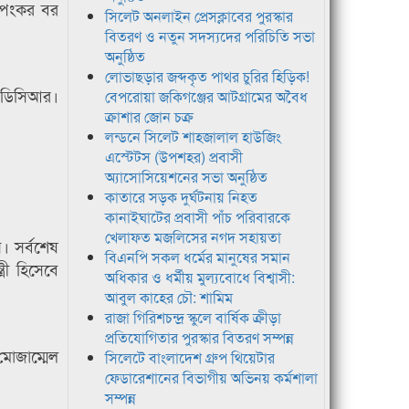
দীপংকর বর
সিলেট অনলাইন প্রেসক্লাবের পুরস্কার
বিতরণ ও নতুন সদস্যদের পরিচিতি সভা
অনুষ্ঠিত
লোভাছড়ার জব্দকৃত পাথর চুরির হিড়িক!
ইইডিসিআর।
বেপরোয়া জকিগঞ্জের আটগ্রামের অবৈধ
ক্রাশার জোন চক্র
লন্ডনে সিলেট শাহজালাল হাউজিং
এস্টেটস (উপশহর) প্রবাসী
অ্যাসোসিয়েশনের সভা অনুষ্ঠিত
কাতারে সড়ক দুর্ঘটনায় নিহত
কানাইঘাটের প্রবাসী পাঁচ পরিবারকে
খেলাফত মজলিসের নগদ সহায়তা
। সর্বশেষ
বিএনপি সকল ধর্মের মানুষের সমান
রী হিসেবে
অধিকার ও ধর্মীয় মুল্যবোধে বিশ্বাসী:
আবুল কাহের চৌ: শামিম
রাজা গিরিশচন্দ্র স্কুলে বার্ষিক ক্রীড়া
প্রতিযোগিতার পুরস্কার বিতরণ সম্পন্ন
 মোজাম্মেল
সিলেটে বাংলাদেশ গ্রুপ থিয়েটার
ফেডারেশানের বিভাগীয় অভিনয় কর্মশালা
সম্পন্ন