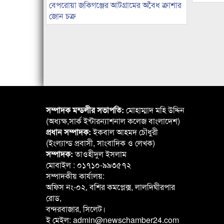
বেপরোয়া জকিগঞ্জের আটগ্রামের অবৈধ ক্রাশার
জোন চক্র
সম্পাদক মন্ডলীর সভাপতি:
মোহাম্মাদ মহি উদ্দিন
(অধ্যক্ষ,সার্ক ইন্টারন্যাশনাল কলেজ বাংলাদেশ)
প্রধান সম্পাদক:
ইকবাল আহমদ চৌধুরী
(ইংল্যান্ড প্রবাসী, সাংবাদিক ও লেখক)
সম্পাদক:
তাওহীদুল ইসলাম
মোবাইল : ০১৭১০-৯৯৩৫৭২
সম্পাদকীয় কার্যালয়:
অফিস নং-০২, বশির কমপ্লেক্স, লালদিঘীরপার
রোড,
বন্দরবাজার, সিলেট।
ই মেইল: admin@newschamber24.com