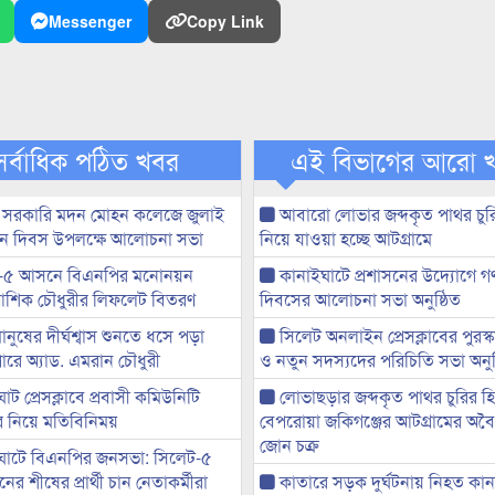
Messenger
Copy Link
সর্বাধিক পঠিত খবর
এই বিভাগের আরো 
 সরকারি মদন মোহন কলেজে জুলাই
আবারো লোভার জব্দকৃত পাথর চুর
্থান দিবস উপলক্ষে আলোচনা সভা
নিয়ে যাওয়া হচ্ছে আটগ্রামে
-৫ আসনে বিএনপির মনোনয়ন
কানাইঘাটে প্রশাসনের উদ্যোগে গণঅ
ী আশিক চৌধুরীর লিফলেট বিতরণ
দিবসের আলোচনা সভা অনুষ্ঠিত
মানুষের দীর্ঘশ্বাস শুনতে ধসে পড়া
সিলেট অনলাইন প্রেসক্লাবের পুরস্
ারে অ্যাড. এমরান চৌধুরী
ও নতুন সদস্যদের পরিচিতি সভা অনুষ
ট প্রেসক্লাবে প্রবাসী কমিউনিটি
লোভাছড়ার জব্দকৃত পাথর চুরির হ
ের নিয়ে মতিবিনিময়
বেপরোয়া জকিগঞ্জের আটগ্রামের অবৈধ
জোন চক্র
ঘাটে বিএনপির জনসভা: সিলেট-৫
র শীষের প্রার্থী চান নেতাকর্মীরা
কাতারে সড়ক দুর্ঘটনায় নিহত কা