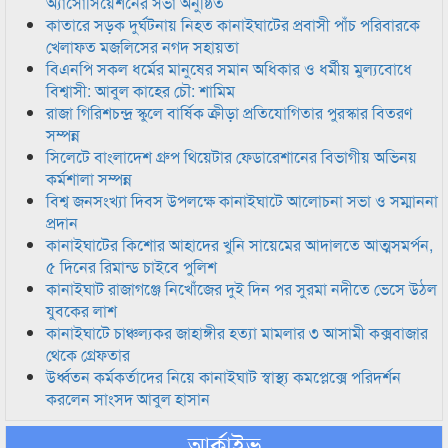
অ্যাসোসিয়েশনের সভা অনুষ্ঠিত
কাতারে সড়ক দুর্ঘটনায় নিহত কানাইঘাটের প্রবাসী পাঁচ পরিবারকে
খেলাফত মজলিসের নগদ সহায়তা
বিএনপি সকল ধর্মের মানুষের সমান অধিকার ও ধর্মীয় মুল্যবোধে
বিশ্বাসী: আবুল কাহের চৌ: শামিম
রাজা গিরিশচন্দ্র স্কুলে বার্ষিক ক্রীড়া প্রতিযোগিতার পুরস্কার বিতরণ
সম্পন্ন
সিলেটে বাংলাদেশ গ্রুপ থিয়েটার ফেডারেশানের বিভাগীয় অভিনয়
কর্মশালা সম্পন্ন
বিশ্ব জনসংখ্যা দিবস উপলক্ষে কানাইঘাটে আলোচনা সভা ও সম্মাননা
প্রদান
কানাইঘাটের কিশোর আহাদের খুনি সায়েমের আদালতে আত্মসমর্পন,
৫ দিনের রিমান্ড চাইবে পুলিশ
কানাইঘাট রাজাগঞ্জে নিখোঁজের দুই দিন পর সুরমা নদীতে ভেসে উঠল
যুবকের লাশ
কানাইঘাটে চাঞ্চল্যকর জাহাঙ্গীর হত্যা মামলার ৩ আসামী কক্সবাজার
থেকে গ্রেফতার
উর্ধ্বতন কর্মকর্তাদের নিয়ে কানাইঘাট স্বাস্থ্য কমপ্লেক্সে পরিদর্শন
করলেন সাংসদ আবুল হাসান
আর্কাইভ