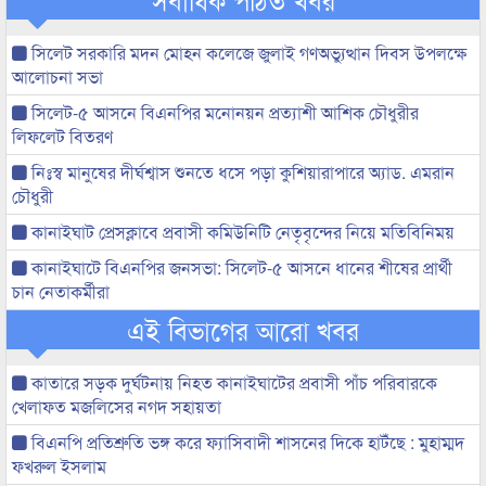
সিলেট সরকারি মদন মোহন কলেজে জুলাই গণঅভ্যুত্থান দিবস উপলক্ষে
আলোচনা সভা
সিলেট-৫ আসনে বিএনপির মনোনয়ন প্রত্যাশী আশিক চৌধুরীর
লিফলেট বিতরণ
নিঃস্ব মানুষের দীর্ঘশ্বাস শুনতে ধসে পড়া কুশিয়ারাপারে অ্যাড. এমরান
চৌধুরী
কানাইঘাট প্রেসক্লাবে প্রবাসী কমিউনিটি নেতৃবৃন্দের নিয়ে মতিবিনিময়
কানাইঘাটে বিএনপির জনসভা: সিলেট-৫ আসনে ধানের শীষের প্রার্থী
চান নেতাকর্মীরা
এই বিভাগের আরো খবর
কাতারে সড়ক দুর্ঘটনায় নিহত কানাইঘাটের প্রবাসী পাঁচ পরিবারকে
খেলাফত মজলিসের নগদ সহায়তা
বিএনপি প্রতিশ্রুতি ভঙ্গ করে ফ্যাসিবাদী শাসনের দিকে হাটঁছে : মুহাম্মদ
ফখরুল ইসলাম