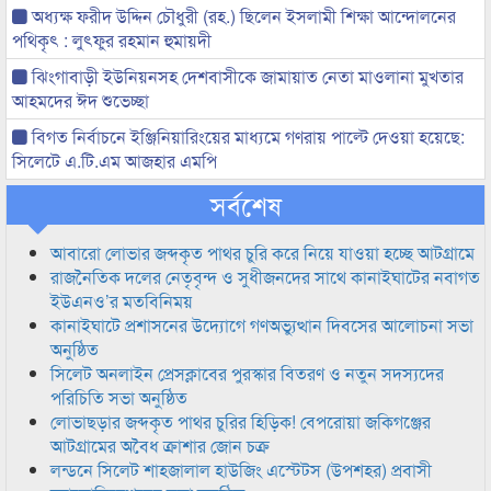
অধ্যক্ষ ফরীদ উদ্দিন চৌধুরী (রহ.) ছিলেন ইসলামী শিক্ষা আন্দোলনের
পথিকৃৎ : লুৎফুর রহমান হুমায়দী
ঝিংগাবাড়ী ইউনিয়নসহ দেশবাসীকে জামায়াত নেতা মাওলানা মুখতার
আহমদের ঈদ শুভেচ্ছা
বিগত নির্বাচনে ইঞ্জিনিয়ারিংয়ের মাধ্যমে গণরায় পাল্টে দেওয়া হয়েছে:
সিলেটে এ.টি.এম আজহার এমপি
সর্বশেষ
আবারো লোভার জব্দকৃত পাথর চুরি করে নিয়ে যাওয়া হচ্ছে আটগ্রামে
রাজনৈতিক দলের নেতৃবৃন্দ ও সুধীজনদের সাথে কানাইঘাটের নবাগত
ইউএনও’র মতবিনিময়
কানাইঘাটে প্রশাসনের উদ্যোগে গণঅভ্যুত্থান দিবসের আলোচনা সভা
অনুষ্ঠিত
সিলেট অনলাইন প্রেসক্লাবের পুরস্কার বিতরণ ও নতুন সদস্যদের
পরিচিতি সভা অনুষ্ঠিত
লোভাছড়ার জব্দকৃত পাথর চুরির হিড়িক! বেপরোয়া জকিগঞ্জের
আটগ্রামের অবৈধ ক্রাশার জোন চক্র
লন্ডনে সিলেট শাহজালাল হাউজিং এস্টেটস (উপশহর) প্রবাসী