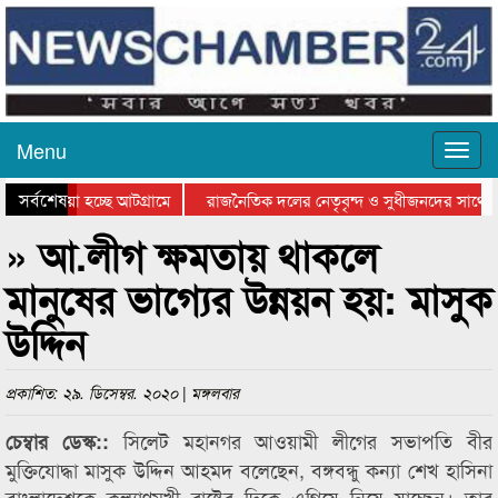
Menu
সর্বশেষ
য়ে যাওয়া হচ্ছে আটগ্রামে
রাজনৈতিক দলের নেতৃবৃন্দ ও সুধীজনদের সাথে ক
িযোগিতার পুরস্কার বিতরণ সম্পন্ন
সিলেটে বাংলাদেশ গ্রুপ থিয়েটার ফেডারেশানের বি
» আ.লীগ ক্ষমতায় থাকলে
মানুষের ভাগ্যের উন্নয়ন হয়: মাসুক
উদ্দিন
প্রকাশিত: ২৯. ডিসেম্বর. ২০২০ | মঙ্গলবার
সিলেট মহানগর আওয়ামী লীগের সভাপতি বীর
চেম্বার ডেস্ক::
মুক্তিযোদ্ধা মাসুক উদ্দিন আহমদ বলেছেন, বঙ্গবন্ধু কন্যা শেখ হাসিনা
বাংলাদেশকে কল্যাণমুখী রাষ্ট্রের দিকে এগিয়ে নিয়ে যাচ্ছেন। তার