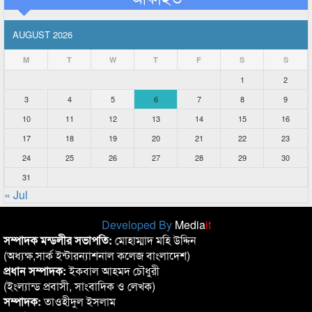
AUGUST 2026
M
T
W
T
F
S
S
1
2
3
4
5
6
7
8
9
10
11
12
13
14
15
16
17
18
19
20
21
22
23
24
25
26
27
28
29
30
31
« Jul
Developed By
Media
it
সম্পাদক মন্ডলীর সভাপতি:
মোহাম্মাদ মহি উদ্দিন
(অধ্যক্ষ,সার্ক ইন্টারন্যাশনাল কলেজ বাংলাদেশ)
প্রধান সম্পাদক:
ইকবাল আহমদ চৌধুরী
(ইংল্যান্ড প্রবাসী, সাংবাদিক ও লেখক)
সম্পাদক:
তাওহীদুল ইসলাম