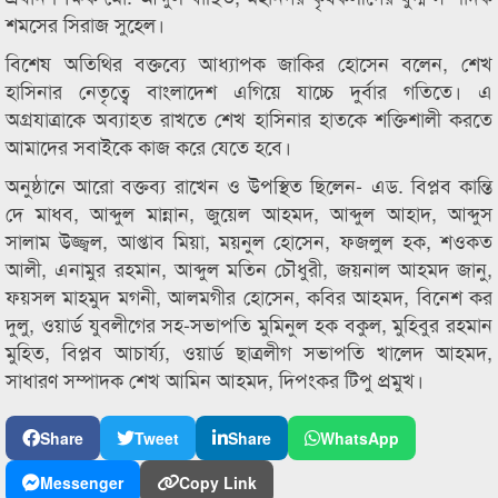
শমসের সিরাজ সুহেল।
বিশেষ অতিথির বক্তব্যে আধ্যাপক জাকির হোসেন বলেন, শেখ
হাসিনার নেতৃত্বে বাংলাদেশ এগিয়ে যাচ্চে দুর্বার গতিতে। এ
অগ্রযাত্রাকে অব্যাহত রাখতে শেখ হাসিনার হাতকে শক্তিশালী করতে
আমাদের সবাইকে কাজ করে যেতে হবে।
অনুষ্ঠানে আরো বক্তব্য রাখেন ও উপস্থিত ছিলেন- এড. বিপ্লব কান্তি
দে মাধব, আব্দুল মান্নান, জুয়েল আহমদ, আব্দুল আহাদ, আব্দুস
সালাম উজ্জ্বল, আপ্তাব মিয়া, ময়নুল হোসেন, ফজলুল হক, শওকত
আলী, এনামুর রহমান, আব্দুল মতিন চৌধুরী, জয়নাল আহমদ জানু,
ফয়সল মাহমুদ মগনী, আলমগীর হোসেন, কবির আহমদ, বিনেশ কর
দুলু, ওয়ার্ড যুবলীগের সহ-সভাপতি মুমিনুল হক বকুল, মুহিবুর রহমান
মুহিত, বিপ্লব আচার্য্য, ওয়ার্ড ছাত্রলীগ সভাপতি খালেদ আহমদ,
সাধারণ সম্পাদক শেখ আমিন আহমদ, দিপংকর টিপু প্রমুখ।
Share
Tweet
Share
WhatsApp
Messenger
Copy Link