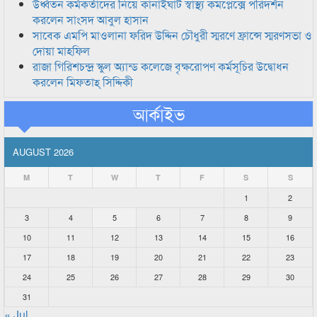
উর্ধ্বতন কর্মকর্তাদের নিয়ে কানাইঘাট স্বাস্থ্য কমপ্লেক্সে পরিদর্শন
করলেন সাংসদ আবুল হাসান
সাবেক এমপি মাওলানা ফরিদ উদ্দিন চৌধুরী স্মরণে ফ্রান্সে স্মরণসভা ও
দোয়া মাহফিল
রাজা গিরিশচন্দ্র স্কুল অ্যান্ড কলেজে বৃক্ষরোপণ কর্মসূচির উদ্বোধন
করলেন মিফতাহ্ সিদ্দিকী
আর্কাইভ
AUGUST 2026
M
T
W
T
F
S
S
1
2
3
4
5
6
7
8
9
10
11
12
13
14
15
16
17
18
19
20
21
22
23
24
25
26
27
28
29
30
31
« Jul