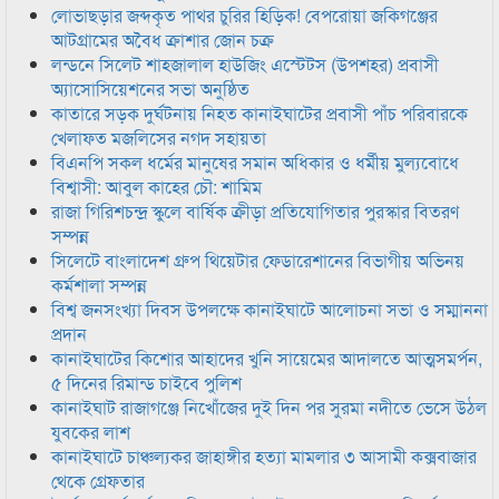
লোভাছড়ার জব্দকৃত পাথর চুরির হিড়িক! বেপরোয়া জকিগঞ্জের
আটগ্রামের অবৈধ ক্রাশার জোন চক্র
লন্ডনে সিলেট শাহজালাল হাউজিং এস্টেটস (উপশহর) প্রবাসী
অ্যাসোসিয়েশনের সভা অনুষ্ঠিত
কাতারে সড়ক দুর্ঘটনায় নিহত কানাইঘাটের প্রবাসী পাঁচ পরিবারকে
খেলাফত মজলিসের নগদ সহায়তা
বিএনপি সকল ধর্মের মানুষের সমান অধিকার ও ধর্মীয় মুল্যবোধে
বিশ্বাসী: আবুল কাহের চৌ: শামিম
রাজা গিরিশচন্দ্র স্কুলে বার্ষিক ক্রীড়া প্রতিযোগিতার পুরস্কার বিতরণ
সম্পন্ন
সিলেটে বাংলাদেশ গ্রুপ থিয়েটার ফেডারেশানের বিভাগীয় অভিনয়
কর্মশালা সম্পন্ন
বিশ্ব জনসংখ্যা দিবস উপলক্ষে কানাইঘাটে আলোচনা সভা ও সম্মাননা
প্রদান
কানাইঘাটের কিশোর আহাদের খুনি সায়েমের আদালতে আত্মসমর্পন,
৫ দিনের রিমান্ড চাইবে পুলিশ
কানাইঘাট রাজাগঞ্জে নিখোঁজের দুই দিন পর সুরমা নদীতে ভেসে উঠল
যুবকের লাশ
কানাইঘাটে চাঞ্চল্যকর জাহাঙ্গীর হত্যা মামলার ৩ আসামী কক্সবাজার
থেকে গ্রেফতার