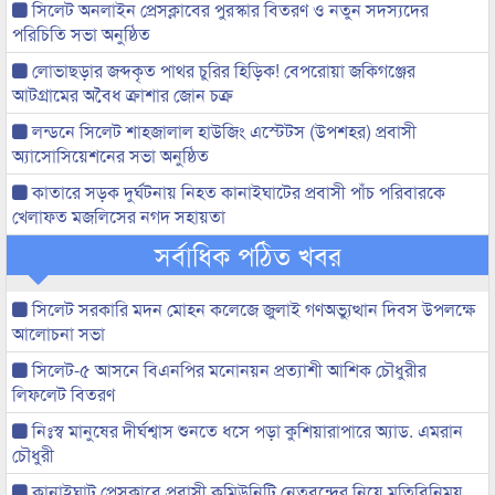
সিলেট অনলাইন প্রেসক্লাবের পুরস্কার বিতরণ ও নতুন সদস্যদের
পরিচিতি সভা অনুষ্ঠিত
লোভাছড়ার জব্দকৃত পাথর চুরির হিড়িক! বেপরোয়া জকিগঞ্জের
আটগ্রামের অবৈধ ক্রাশার জোন চক্র
লন্ডনে সিলেট শাহজালাল হাউজিং এস্টেটস (উপশহর) প্রবাসী
অ্যাসোসিয়েশনের সভা অনুষ্ঠিত
কাতারে সড়ক দুর্ঘটনায় নিহত কানাইঘাটের প্রবাসী পাঁচ পরিবারকে
খেলাফত মজলিসের নগদ সহায়তা
সর্বাধিক পঠিত খবর
সিলেট সরকারি মদন মোহন কলেজে জুলাই গণঅভ্যুত্থান দিবস উপলক্ষে
আলোচনা সভা
সিলেট-৫ আসনে বিএনপির মনোনয়ন প্রত্যাশী আশিক চৌধুরীর
লিফলেট বিতরণ
নিঃস্ব মানুষের দীর্ঘশ্বাস শুনতে ধসে পড়া কুশিয়ারাপারে অ্যাড. এমরান
চৌধুরী
কানাইঘাট প্রেসক্লাবে প্রবাসী কমিউনিটি নেতৃবৃন্দের নিয়ে মতিবিনিময়