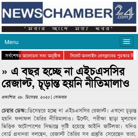
Menu
সর্বশেষ
্থান দিবসের আলোচনা সভা অনুষ্ঠিত
সিলেট অনলাইন প্রেসক্লাবের পুরস্কার বিতর
 আলোচনা সভা ও সম্মাননা প্রদান
কানাইঘাটের কিশোর আহাদের খুনি সায়েমের 
» এ বছর হচ্ছে না এইচএসসির
রেজাল্ট, চূড়ান্ত হয়নি নীতিমালাও
প্রকাশিত: ২৮. ডিসেম্বর. ২০২০ | সোমবার
ডিসেম্বরে হচ্ছে না এইচএসসির রেজাল্ট। এখনো চূড়ান্ত
চেম্বার ডেস্ক::
হয়নি ফলাফল তৈরির নীতিমালাও। উল্টো, পরীক্ষা ছাড়া মূল্যায়ন
ভিত্তিক অটোপাশের সিদ্ধান্তে সৃষ্টি হয়েছে আইনি জটিলতা। যদিও
বোর্ড প্রধানরা বলছেন, রেজাল্ট তৈরির সব প্রস্তুতি সেরেছেন তারা,