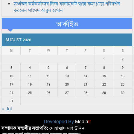
উর্ধ্বতন কর্মকর্তাদের নিয়ে কানাইঘাট স্বাস্থ্য কমপ্লেক্সে পরিদর্শন
করলেন সাংসদ আবুল হাসান
আর্কাইভ
AUGUST 2026
M
T
W
T
F
S
S
1
2
3
4
5
6
7
8
9
10
11
12
13
14
15
16
17
18
19
20
21
22
23
24
25
26
27
28
29
30
31
« Jul
Developed By
Media
it
সম্পাদক মন্ডলীর সভাপতি:
মোহাম্মাদ মহি উদ্দিন