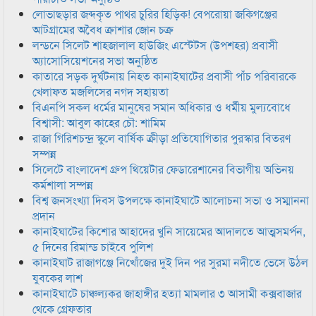
লোভাছড়ার জব্দকৃত পাথর চুরির হিড়িক! বেপরোয়া জকিগঞ্জের
আটগ্রামের অবৈধ ক্রাশার জোন চক্র
লন্ডনে সিলেট শাহজালাল হাউজিং এস্টেটস (উপশহর) প্রবাসী
অ্যাসোসিয়েশনের সভা অনুষ্ঠিত
কাতারে সড়ক দুর্ঘটনায় নিহত কানাইঘাটের প্রবাসী পাঁচ পরিবারকে
খেলাফত মজলিসের নগদ সহায়তা
বিএনপি সকল ধর্মের মানুষের সমান অধিকার ও ধর্মীয় মুল্যবোধে
বিশ্বাসী: আবুল কাহের চৌ: শামিম
রাজা গিরিশচন্দ্র স্কুলে বার্ষিক ক্রীড়া প্রতিযোগিতার পুরস্কার বিতরণ
সম্পন্ন
সিলেটে বাংলাদেশ গ্রুপ থিয়েটার ফেডারেশানের বিভাগীয় অভিনয়
কর্মশালা সম্পন্ন
বিশ্ব জনসংখ্যা দিবস উপলক্ষে কানাইঘাটে আলোচনা সভা ও সম্মাননা
প্রদান
কানাইঘাটের কিশোর আহাদের খুনি সায়েমের আদালতে আত্মসমর্পন,
৫ দিনের রিমান্ড চাইবে পুলিশ
কানাইঘাট রাজাগঞ্জে নিখোঁজের দুই দিন পর সুরমা নদীতে ভেসে উঠল
যুবকের লাশ
কানাইঘাটে চাঞ্চল্যকর জাহাঙ্গীর হত্যা মামলার ৩ আসামী কক্সবাজার
থেকে গ্রেফতার