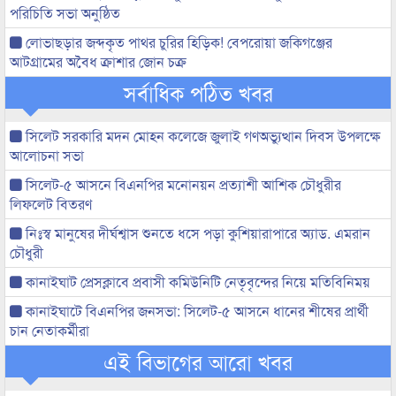
পরিচিতি সভা অনুষ্ঠিত
লোভাছড়ার জব্দকৃত পাথর চুরির হিড়িক! বেপরোয়া জকিগঞ্জের
আটগ্রামের অবৈধ ক্রাশার জোন চক্র
সর্বাধিক পঠিত খবর
সিলেট সরকারি মদন মোহন কলেজে জুলাই গণঅভ্যুত্থান দিবস উপলক্ষে
আলোচনা সভা
সিলেট-৫ আসনে বিএনপির মনোনয়ন প্রত্যাশী আশিক চৌধুরীর
লিফলেট বিতরণ
নিঃস্ব মানুষের দীর্ঘশ্বাস শুনতে ধসে পড়া কুশিয়ারাপারে অ্যাড. এমরান
চৌধুরী
কানাইঘাট প্রেসক্লাবে প্রবাসী কমিউনিটি নেতৃবৃন্দের নিয়ে মতিবিনিময়
কানাইঘাটে বিএনপির জনসভা: সিলেট-৫ আসনে ধানের শীষের প্রার্থী
চান নেতাকর্মীরা
এই বিভাগের আরো খবর