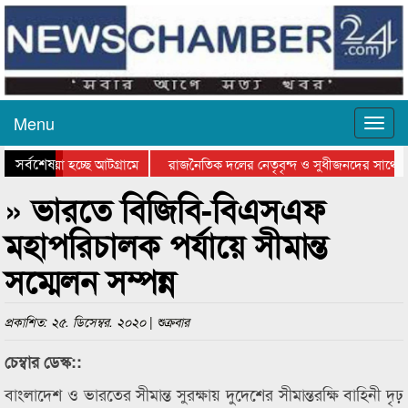
Menu
সর্বশেষ
য়ে যাওয়া হচ্ছে আটগ্রামে
রাজনৈতিক দলের নেতৃবৃন্দ ও সুধীজনদের সাথে ক
যোগিতার পুরস্কার বিতরণ সম্পন্ন
সিলেটে বাংলাদেশ গ্রুপ থিয়েটার ফেডারেশানের বি
» ভারতে বিজিবি-বিএসএফ
মহাপরিচালক পর্যায়ে সীমান্ত
সম্মেলন সম্পন্ন
প্রকাশিত: ২৫. ডিসেম্বর. ২০২০ | শুক্রবার
চেম্বার ডেস্ক::
বাংলাদেশ ও ভারতের সীমান্ত সুরক্ষায় দুদেশের সীমান্তরক্ষি বাহিনী দৃঢ়