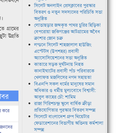
সিলেট অনলাইন প্রেসক্লাবের পুরস্কার
বিতরণ ও নতুন সদস্যদের পরিচিতি সভা
ন।
অনুষ্ঠিত
লোভাছড়ার জব্দকৃত পাথর চুরির হিড়িক!
তে গ্রামের
বেপরোয়া জকিগঞ্জের আটগ্রামের অবৈধ
ুটা উন্নতি
ক্রাশার জোন চক্র
লন্ডনে সিলেট শাহজালাল হাউজিং
এস্টেটস (উপশহর) প্রবাসী
অ্যাসোসিয়েশনের সভা অনুষ্ঠিত
কাতারে সড়ক দুর্ঘটনায় নিহত
কানাইঘাটের প্রবাসী পাঁচ পরিবারকে
খেলাফত মজলিসের নগদ সহায়তা
বিএনপি সকল ধর্মের মানুষের সমান
অধিকার ও ধর্মীয় মুল্যবোধে বিশ্বাসী:
খবর
আবুল কাহের চৌ: শামিম
রাজা গিরিশচন্দ্র স্কুলে বার্ষিক ক্রীড়া
প্রতিযোগিতার পুরস্কার বিতরণ সম্পন্ন
ি করে
সিলেটে বাংলাদেশ গ্রুপ থিয়েটার
ফেডারেশানের বিভাগীয় অভিনয় কর্মশালা
ধীজনদের
সম্পন্ন