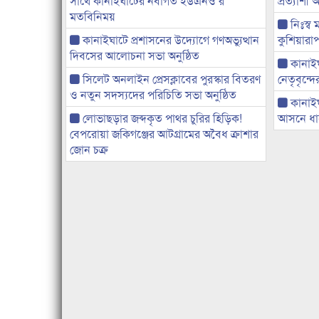
সাথে কানাইঘাটের নবাগত ইউএনও’র
প্রত্যাশ
মতবিনিময়
নিঃস্ব 
কানাইঘাটে প্রশাসনের উদ্যোগে গণঅভ্যুত্থান
কুশিয়ারাপ
দিবসের আলোচনা সভা অনুষ্ঠিত
কানাইঘা
সিলেট অনলাইন প্রেসক্লাবের পুরস্কার বিতরণ
নেতৃবৃন্দ
ও নতুন সদস্যদের পরিচিতি সভা অনুষ্ঠিত
কানাই
লোভাছড়ার জব্দকৃত পাথর চুরির হিড়িক!
আসনে ধানে
বেপরোয়া জকিগঞ্জের আটগ্রামের অবৈধ ক্রাশার
জোন চক্র