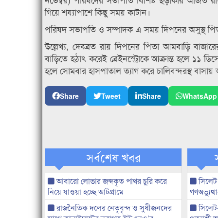
গিয়ে শয্যাপাশে কিছু সময় কাটান।
পরিষদ সভাপতি ও সম্পাদক এ সময় দিপনের অসুস্থ পিতা
উল্লেখ্য, দেবব্রত রায় দিপনের পিতা আমবাড়ি বাজারের ব
বাড়িতে হঠাৎ করেই ব্রেইনস্ট্রোকে আক্রান্ত হলে ১১ ডিস
হলে সোমবার হাসপাতাল ত্যাগ করে চালিবন্দরস্থ বাসায় 
Share
Tweet
Share
WhatsApp
সর্বশেষ খবর
আবারো লোভার জব্দকৃত পাথর চুরি করে
সিলেট
নিয়ে যাওয়া হচ্ছে আটগ্রামে
গণঅভ্যুত
রাজনৈতিক দলের নেতৃবৃন্দ ও সুধীজনদের
সিলেট