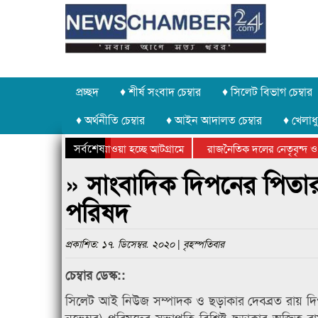
প্রচ্ছদ
♦ শীর্ষ সংবাদ চেম্বার
♦ সিলেট বিভাগ চেম্বার
♦ অর্থনীতি চেম্বার
♦ আইন আদালত চেম্বার
♦ খেলাধু
সর্বশেষ
পাথর চুরি করে নিয়ে যাওয়া হচ্ছে আটগ্রামে
রাজনৈতিক দলের নেতৃবৃন্দ ও 
বার্ষিক ক্রীড়া প্রতিযোগিতার পুরস্কার বিতরণ সম্পন্ন
সিলেটে বাংলাদেশ গ্রুপ থিয়েট
» সাংবাদিক দিপনের পিতার 
পরিষদ
প্রকাশিত: ১৭. ডিসেম্বর. ২০২০ | বৃহস্পতিবার
চেম্বার ডেস্ক::
সিলেট আই নিউজ সম্পাদক ও ছড়াকার দেবব্রত রায় দিপন
নভেম্বর) পরিষদের সভাপতি বিশিষ্ট ছড়াকার অজিত র