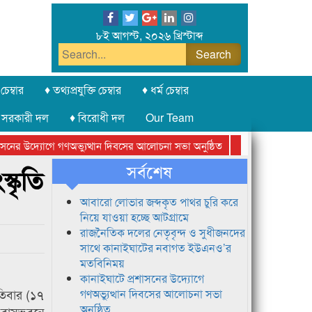
৮ই আগস্ট, ২০২৬ খ্রিস্টাব্দ
চেম্বার
♦ তথ্যপ্রযুক্তি চেম্বার
♦ ধর্ম চেম্বার
 সরকারী দল
♦ বিরোধী দল
Our Team
ের উদ্যোগে গণঅভ্যুত্থান দিবসের আলোচনা সভা অনুষ্ঠিত
সিলেট অনলাইন প্রেসক
সর্বশেষ
্কৃতি
আবারো লোভার জব্দকৃত পাথর চুরি করে
নিয়ে যাওয়া হচ্ছে আটগ্রামে
রাজনৈতিক দলের নেতৃবৃন্দ ও সুধীজনদের
সাথে কানাইঘাটের নবাগত ইউএনও’র
মতবিনিময়
কানাইঘাটে প্রশাসনের উদ্যোগে
তিবার (১৭
গণঅভ্যুত্থান দিবসের আলোচনা সভা
অনুষ্ঠিত
জ বাসভবনে