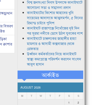
র
বিশ্ব জনসংখ্যা দিবস উপলক্ষে কানাইঘাটে
আলোচনা সভা ও সম্মাননা প্রদান
কানাইঘাটের কিশোর আহাদের খুনি
ভ্যুত্থান
সায়েমের আদালতে আত্মসমর্পন, ৫ দিনের
রিমান্ড চাইবে পুলিশ
কার বিতরণ
কানাইঘাট রাজাগঞ্জে নিখোঁজের দুই দিন
্ঠিত
পর সুরমা নদীতে ভেসে উঠল যুবকের লাশ
কানাইঘাটে চাঞ্চল্যকর জাহাঙ্গীর হত্যা
িড়িক!
মামলার ৩ আসামী কক্সবাজার থেকে
 ক্রাশার
গ্রেফতার
উর্ধ্বতন কর্মকর্তাদের নিয়ে কানাইঘাট
স্বাস্থ্য কমপ্লেক্সে পরিদর্শন করলেন সাংসদ
আবুল হাসান
আর্কাইভ
AUGUST 2026
M
T
W
T
F
S
S
1
2