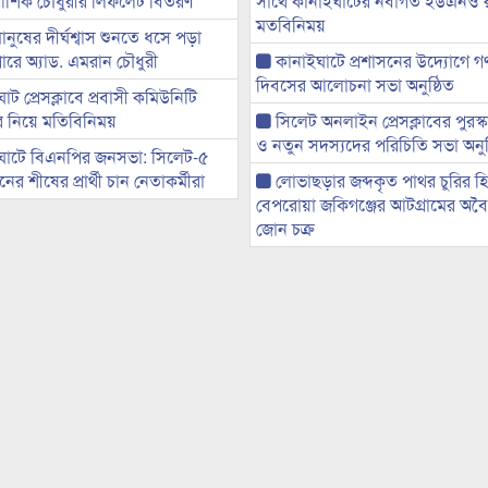
ী আশিক চৌধুরীর লিফলেট বিতরণ
সাথে কানাইঘাটের নবাগত ইউএনও’
মতবিনিময়
মানুষের দীর্ঘশ্বাস শুনতে ধসে পড়া
ারে অ্যাড. এমরান চৌধুরী
কানাইঘাটে প্রশাসনের উদ্যোগে গণঅ
দিবসের আলোচনা সভা অনুষ্ঠিত
ট প্রেসক্লাবে প্রবাসী কমিউনিটি
ের নিয়ে মতিবিনিময়
সিলেট অনলাইন প্রেসক্লাবের পুরস্
ও নতুন সদস্যদের পরিচিতি সভা অনুষ
ঘাটে বিএনপির জনসভা: সিলেট-৫
র শীষের প্রার্থী চান নেতাকর্মীরা
লোভাছড়ার জব্দকৃত পাথর চুরির হ
বেপরোয়া জকিগঞ্জের আটগ্রামের অবৈধ
জোন চক্র