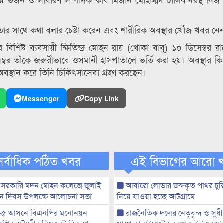
র সাথে কথা বলার চেষ্টা করেন এবং শারীরিক অবস্থার খোঁজ খবর নে
িশিষ্ট ব্যবসায়ী ক্ষিতিন্দ্র মোহন রায় (খোকা বাবু) ১০ ডিসেম্বর রা
েম্বর তাঁকে জরুরীভাবে ওসমানী হাসপাতালে ভর্তি করা হয়। অবস্থার কিছ
অবস্থান করে তিনি চিকিৎসাসেবা গ্রহণ করছেন।
Messenger
Copy Link
সর্বাধিক পঠিত খবর
এই বিভাগের আরো 
 সরকারি মদন মোহন কলেজে জুলাই
আবারো লোভার জব্দকৃত পাথর চুর
্থান দিবস উপলক্ষে আলোচনা সভা
নিয়ে যাওয়া হচ্ছে আটগ্রামে
-৫ আসনে বিএনপির মনোনয়ন
রাজনৈতিক দলের নেতৃবৃন্দ ও সু