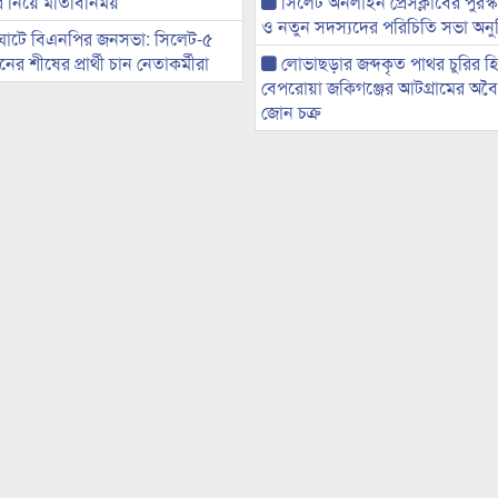
ের নিয়ে মতিবিনিময়
সিলেট অনলাইন প্রেসক্লাবের পুরস্
ও নতুন সদস্যদের পরিচিতি সভা অনুষ
ঘাটে বিএনপির জনসভা: সিলেট-৫
র শীষের প্রার্থী চান নেতাকর্মীরা
লোভাছড়ার জব্দকৃত পাথর চুরির হ
বেপরোয়া জকিগঞ্জের আটগ্রামের অবৈধ
জোন চক্র