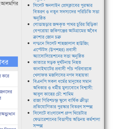
ের,আলমগির
সিলেট অনলাইন প্রেসক্লাবের পুরস্কার
বিতরণ ও নতুন সদস্যদের পরিচিতি সভা
অনুষ্ঠিত
লোভাছড়ার জব্দকৃত পাথর চুরির হিড়িক!
বেপরোয়া জকিগঞ্জের আটগ্রামের অবৈধ
ক্রাশার জোন চক্র
লন্ডনে সিলেট শাহজালাল হাউজিং
এস্টেটস (উপশহর) প্রবাসী
অ্যাসোসিয়েশনের সভা অনুষ্ঠিত
খবর
কাতারে সড়ক দুর্ঘটনায় নিহত
কানাইঘাটের প্রবাসী পাঁচ পরিবারকে
খেলাফত মজলিসের নগদ সহায়তা
ি করে
বিএনপি সকল ধর্মের মানুষের সমান
অধিকার ও ধর্মীয় মুল্যবোধে বিশ্বাসী:
ধীজনদের
আবুল কাহের চৌ: শামিম
র
রাজা গিরিশচন্দ্র স্কুলে বার্ষিক ক্রীড়া
প্রতিযোগিতার পুরস্কার বিতরণ সম্পন্ন
সিলেটে বাংলাদেশ গ্রুপ থিয়েটার
ভ্যুত্থান
ফেডারেশানের বিভাগীয় অভিনয় কর্মশালা
সম্পন্ন