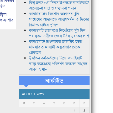
কার বিতরণ
বিশ্ব জনসংখ্যা দিবস উপলক্ষে কানাইঘাটে
্ঠিত
আলোচনা সভা ও সম্মাননা প্রদান
কানাইঘাটের কিশোর আহাদের খুনি
িড়িক!
সায়েমের আদালতে আত্মসমর্পন, ৫ দিনের
 ক্রাশার
রিমান্ড চাইবে পুলিশ
কানাইঘাট রাজাগঞ্জে নিখোঁজের দুই দিন
পর সুরমা নদীতে ভেসে উঠল যুবকের লাশ
কানাইঘাটে চাঞ্চল্যকর জাহাঙ্গীর হত্যা
মামলার ৩ আসামী কক্সবাজার থেকে
গ্রেফতার
উর্ধ্বতন কর্মকর্তাদের নিয়ে কানাইঘাট
স্বাস্থ্য কমপ্লেক্সে পরিদর্শন করলেন সাংসদ
আবুল হাসান
আর্কাইভ
AUGUST 2026
M
T
W
T
F
S
S
1
2