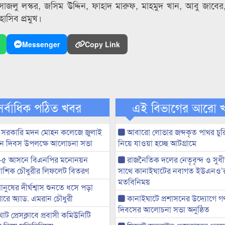
সাজলু লস্কর, জসিম উদ্দিন, ফাহাদ মারুফ, মাহমুদ খান, আবু জাব
াসিব প্রমুখ।
Messenger
Copy Link
সর্বাধিক পঠিত খবর
এই বিভাগের আরো 
 সরকারি মদন মোহন কলেজে জুলাই
আবারো লোভার জব্দকৃত পাথর চুর
্থান দিবস উপলক্ষে আলোচনা সভা
নিয়ে যাওয়া হচ্ছে আটগ্রামে
-৫ আসনে বিএনপির মনোনয়ন
রাজনৈতিক দলের নেতৃবৃন্দ ও সু
ী আশিক চৌধুরীর লিফলেট বিতরণ
সাথে কানাইঘাটের নবাগত ইউএনও’
মতবিনিময়
মানুষের দীর্ঘশ্বাস শুনতে ধসে পড়া
ারে অ্যাড. এমরান চৌধুরী
কানাইঘাটে প্রশাসনের উদ্যোগে গণঅ
দিবসের আলোচনা সভা অনুষ্ঠিত
ট প্রেসক্লাবে প্রবাসী কমিউনিটি