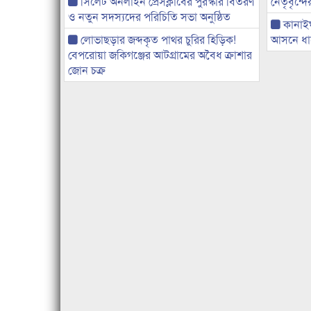
সিলেট অনলাইন প্রেসক্লাবের পুরস্কার বিতরণ
নেতৃবৃন্দ
ও নতুন সদস্যদের পরিচিতি সভা অনুষ্ঠিত
কানাই
লোভাছড়ার জব্দকৃত পাথর চুরির হিড়িক!
আসনে ধানে
বেপরোয়া জকিগঞ্জের আটগ্রামের অবৈধ ক্রাশার
জোন চক্র