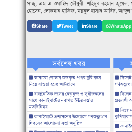
সাজু, এম এ ওয়াহিদ চৌধুরী, শহিদুর রহমান জুয়েল, 
হোসেন, লোকমান হাফিজ, ময়নুল হাসান আবির, আব্দুল হ
Share
Tweet
Share
WhatsApp
সর্বশেষ খবর
আবারো লোভার জব্দকৃত পাথর চুরি করে
সিলেট
নিয়ে যাওয়া হচ্ছে আটগ্রামে
গণঅভ্যুত
রাজনৈতিক দলের নেতৃবৃন্দ ও সুধীজনদের
সিলেট
সাথে কানাইঘাটের নবাগত ইউএনও’র
প্রত্যাশ
মতবিনিময়
নিঃস্ব 
কানাইঘাটে প্রশাসনের উদ্যোগে গণঅভ্যুত্থান
কুশিয়ারাপ
দিবসের আলোচনা সভা অনুষ্ঠিত
কানাইঘা