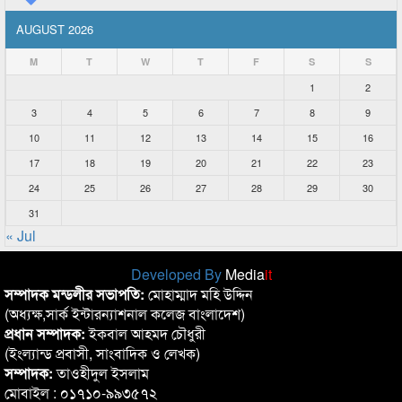
AUGUST 2026
M
T
W
T
F
S
S
1
2
3
4
5
6
7
8
9
10
11
12
13
14
15
16
17
18
19
20
21
22
23
24
25
26
27
28
29
30
31
« Jul
Developed By
Media
it
সম্পাদক মন্ডলীর সভাপতি:
মোহাম্মাদ মহি উদ্দিন
(অধ্যক্ষ,সার্ক ইন্টারন্যাশনাল কলেজ বাংলাদেশ)
প্রধান সম্পাদক:
ইকবাল আহমদ চৌধুরী
(ইংল্যান্ড প্রবাসী, সাংবাদিক ও লেখক)
সম্পাদক:
তাওহীদুল ইসলাম
মোবাইল : ০১৭১০-৯৯৩৫৭২