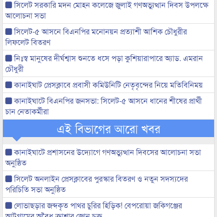
সিলেট সরকারি মদন মোহন কলেজে জুলাই গণঅভ্যুত্থান দিবস উপলক্ষে
আলোচনা সভা
সিলেট-৫ আসনে বিএনপির মনোনয়ন প্রত্যাশী আশিক চৌধুরীর
লিফলেট বিতরণ
নিঃস্ব মানুষের দীর্ঘশ্বাস শুনতে ধসে পড়া কুশিয়ারাপারে অ্যাড. এমরান
চৌধুরী
কানাইঘাট প্রেসক্লাবে প্রবাসী কমিউনিটি নেতৃবৃন্দের নিয়ে মতিবিনিময়
কানাইঘাটে বিএনপির জনসভা: সিলেট-৫ আসনে ধানের শীষের প্রার্থী
চান নেতাকর্মীরা
এই বিভাগের আরো খবর
কানাইঘাটে প্রশাসনের উদ্যোগে গণঅভ্যুত্থান দিবসের আলোচনা সভা
অনুষ্ঠিত
সিলেট অনলাইন প্রেসক্লাবের পুরস্কার বিতরণ ও নতুন সদস্যদের
পরিচিতি সভা অনুষ্ঠিত
লোভাছড়ার জব্দকৃত পাথর চুরির হিড়িক! বেপরোয়া জকিগঞ্জের
আটগ্রামের অবৈধ ক্রাশার জোন চক্র