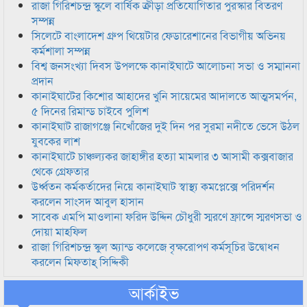
রাজা গিরিশচন্দ্র স্কুলে বার্ষিক ক্রীড়া প্রতিযোগিতার পুরস্কার বিতরণ
সম্পন্ন
সিলেটে বাংলাদেশ গ্রুপ থিয়েটার ফেডারেশানের বিভাগীয় অভিনয়
কর্মশালা সম্পন্ন
বিশ্ব জনসংখ্যা দিবস উপলক্ষে কানাইঘাটে আলোচনা সভা ও সম্মাননা
প্রদান
কানাইঘাটের কিশোর আহাদের খুনি সায়েমের আদালতে আত্মসমর্পন,
৫ দিনের রিমান্ড চাইবে পুলিশ
কানাইঘাট রাজাগঞ্জে নিখোঁজের দুই দিন পর সুরমা নদীতে ভেসে উঠল
যুবকের লাশ
কানাইঘাটে চাঞ্চল্যকর জাহাঙ্গীর হত্যা মামলার ৩ আসামী কক্সবাজার
থেকে গ্রেফতার
উর্ধ্বতন কর্মকর্তাদের নিয়ে কানাইঘাট স্বাস্থ্য কমপ্লেক্সে পরিদর্শন
করলেন সাংসদ আবুল হাসান
সাবেক এমপি মাওলানা ফরিদ উদ্দিন চৌধুরী স্মরণে ফ্রান্সে স্মরণসভা ও
দোয়া মাহফিল
রাজা গিরিশচন্দ্র স্কুল অ্যান্ড কলেজে বৃক্ষরোপণ কর্মসূচির উদ্বোধন
করলেন মিফতাহ্ সিদ্দিকী
আর্কাইভ