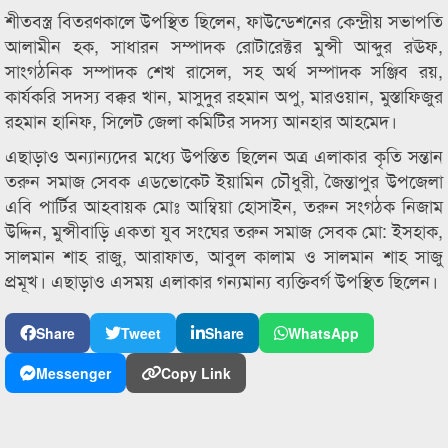
শীতবস্ত্র বিতরণকালে উপস্থিত ছিলেন, ফাউন্ডেশনের কেন্দ্রীয় সভাপতি
আলামীন হক, সাধারন সম্পাদক রোটারেক্টর মুন্সী আব্দুর রঊফ,
সাংগঠনিক সম্পাদক শেখ রাসেল, সহ অর্থ সম্পাদক সঞ্জিব রয়,
কার্যকরি সদস্য বক্কর খান, মাসুদুর রহমান অপু, মারওয়ান, মুস্তাফিজুর
রহমান হানিফ, সিলেট জেলা কমিটির সদস্য আনহার আহমেদ।
এছাড়াও অন্যান্যদের মধ্যে উপস্তিত ছিলেন অত্র এলাকার কৃতি সন্তান
তরুন সমাজ সেবক এডভোকেট ইয়ামিন চৌধুরী, জৈন্তাপুর উপজেলা
এবি পার্টির আহবায়ক মোঃ আম্বিয়া হোসাইন, তরুন সংগঠক নিজাম
উদ্দিন, মুন্সীবাড়ি একতা যুব সংঘের তরুন সমাজ সেবক মো: ইসহাক,
সালমান শাহ রাজু, আরাফাত, আবুল কালাম ও সালমান শাহ সাজু
প্রমূখ। এছাড়াও এসময় এলাকার গন্যমান্য ব্যক্তিবর্গ উপস্থিত ছিলেন।
Share
Tweet
Share
WhatsApp
Messenger
Copy Link