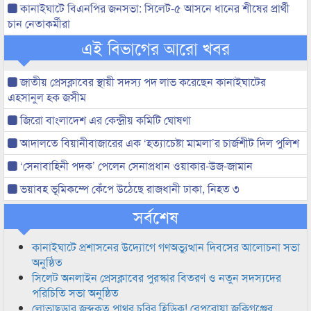
কানাইঘাটে বিএনপির জনসভা: সিলেট-৫ আসনে ধানের শীষের প্রার্থী
চান নেতাকর্মীরা
এই বিভাগের আরো খবর
জাতীয় প্রেসক্লাবের স্থায়ী সদস্য পদ লাভ করেছেন কানাইঘাটের
এহসানুল হক জসীম
জিরো বাংলাদেশ এর কেন্দ্রীয় কমিটি ঘোষণা
আদালতে বিয়ানীবাজারের এক ‘হত্যাচেষ্টা মামলা’র চার্জশীট দিল পুলিশ
‘সেনাবাহিনী পদক’ পেলেন সেনাপ্রধান ওয়াকার-উজ-জামান
ভয়াবহ ভূমিকম্পে কেঁপে উঠেছে রাজধানী ঢাকা, নিহত ৩
সর্বশেষ
কানাইঘাটে প্রশাসনের উদ্যোগে গণঅভ্যুত্থান দিবসের আলোচনা সভা
অনুষ্ঠিত
সিলেট অনলাইন প্রেসক্লাবের পুরস্কার বিতরণ ও নতুন সদস্যদের
পরিচিতি সভা অনুষ্ঠিত
লোভাছড়ার জব্দকৃত পাথর চুরির হিড়িক! বেপরোয়া জকিগঞ্জের