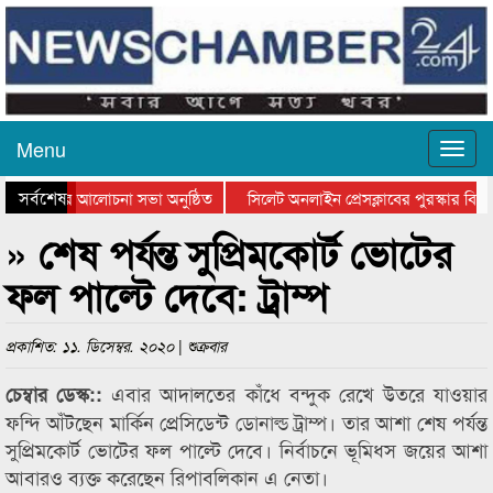
Menu
সর্বশেষ
থান দিবসের আলোচনা সভা অনুষ্ঠিত
সিলেট অনলাইন প্রেসক্লাবের পুরস্কার বিতরণ
 আলোচনা সভা ও সম্মাননা প্রদান
কানাইঘাটের কিশোর আহাদের খুনি সায়েমের আ
» শেষ পর্যন্ত সুপ্রিমকোর্ট ভোটের
ফল পাল্টে দেবে: ট্রাম্প
প্রকাশিত: ১১. ডিসেম্বর. ২০২০ | শুক্রবার
এবার আদালতের কাঁধে বন্দুক রেখে উতরে যাওয়ার
চেম্বার ডেস্ক::
ফন্দি আঁটছেন মার্কিন প্রেসিডেন্ট ডোনাল্ড ট্রাম্প। তার আশা শেষ পর্যন্ত
সুপ্রিমকোর্ট ভোটের ফল পাল্টে দেবে। নির্বাচনে ভূমিধস জয়ের আশা
আবারও ব্যক্ত করেছেন রিপাবলিকান এ নেতা।