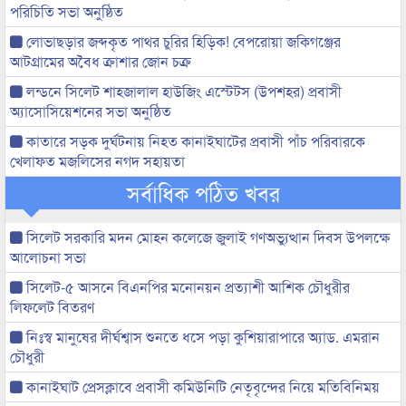
পরিচিতি সভা অনুষ্ঠিত
লোভাছড়ার জব্দকৃত পাথর চুরির হিড়িক! বেপরোয়া জকিগঞ্জের
আটগ্রামের অবৈধ ক্রাশার জোন চক্র
লন্ডনে সিলেট শাহজালাল হাউজিং এস্টেটস (উপশহর) প্রবাসী
অ্যাসোসিয়েশনের সভা অনুষ্ঠিত
কাতারে সড়ক দুর্ঘটনায় নিহত কানাইঘাটের প্রবাসী পাঁচ পরিবারকে
খেলাফত মজলিসের নগদ সহায়তা
সর্বাধিক পঠিত খবর
সিলেট সরকারি মদন মোহন কলেজে জুলাই গণঅভ্যুত্থান দিবস উপলক্ষে
আলোচনা সভা
সিলেট-৫ আসনে বিএনপির মনোনয়ন প্রত্যাশী আশিক চৌধুরীর
লিফলেট বিতরণ
নিঃস্ব মানুষের দীর্ঘশ্বাস শুনতে ধসে পড়া কুশিয়ারাপারে অ্যাড. এমরান
চৌধুরী
কানাইঘাট প্রেসক্লাবে প্রবাসী কমিউনিটি নেতৃবৃন্দের নিয়ে মতিবিনিময়