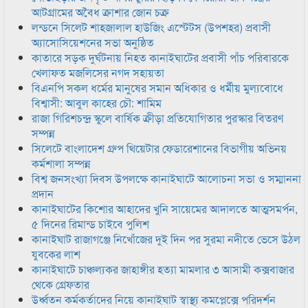
আটগ্রামের অবৈধ ক্রাশার জোন চক্র
লন্ডনে সিলেট শাহজালাল হাউজিং এস্টেটস (উপশহর) প্রবাসী
অ্যাসোসিয়েশনের সভা অনুষ্ঠিত
কাতারে সড়ক দুর্ঘটনায় নিহত কানাইঘাটের প্রবাসী পাঁচ পরিবারকে
খেলাফত মজলিসের নগদ সহায়তা
বিএনপি সকল ধর্মের মানুষের সমান অধিকার ও ধর্মীয় মুল্যবোধে
বিশ্বাসী: আবুল কাহের চৌ: শামিম
রাজা গিরিশচন্দ্র স্কুলে বার্ষিক ক্রীড়া প্রতিযোগিতার পুরস্কার বিতরণ
সম্পন্ন
সিলেটে বাংলাদেশ গ্রুপ থিয়েটার ফেডারেশানের বিভাগীয় অভিনয়
কর্মশালা সম্পন্ন
বিশ্ব জনসংখ্যা দিবস উপলক্ষে কানাইঘাটে আলোচনা সভা ও সম্মাননা
প্রদান
কানাইঘাটের কিশোর আহাদের খুনি সায়েমের আদালতে আত্মসমর্পন,
৫ দিনের রিমান্ড চাইবে পুলিশ
কানাইঘাট রাজাগঞ্জে নিখোঁজের দুই দিন পর সুরমা নদীতে ভেসে উঠল
যুবকের লাশ
কানাইঘাটে চাঞ্চল্যকর জাহাঙ্গীর হত্যা মামলার ৩ আসামী কক্সবাজার
থেকে গ্রেফতার
উর্ধ্বতন কর্মকর্তাদের নিয়ে কানাইঘাট স্বাস্থ্য কমপ্লেক্সে পরিদর্শন