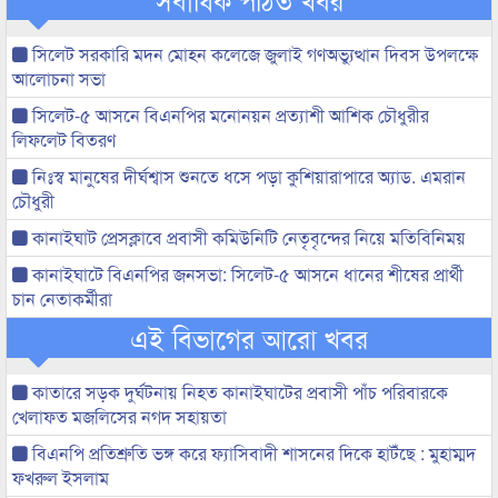
সিলেট সরকারি মদন মোহন কলেজে জুলাই গণঅভ্যুত্থান দিবস উপলক্ষে
আলোচনা সভা
সিলেট-৫ আসনে বিএনপির মনোনয়ন প্রত্যাশী আশিক চৌধুরীর
লিফলেট বিতরণ
নিঃস্ব মানুষের দীর্ঘশ্বাস শুনতে ধসে পড়া কুশিয়ারাপারে অ্যাড. এমরান
চৌধুরী
কানাইঘাট প্রেসক্লাবে প্রবাসী কমিউনিটি নেতৃবৃন্দের নিয়ে মতিবিনিময়
কানাইঘাটে বিএনপির জনসভা: সিলেট-৫ আসনে ধানের শীষের প্রার্থী
চান নেতাকর্মীরা
এই বিভাগের আরো খবর
কাতারে সড়ক দুর্ঘটনায় নিহত কানাইঘাটের প্রবাসী পাঁচ পরিবারকে
খেলাফত মজলিসের নগদ সহায়তা
বিএনপি প্রতিশ্রুতি ভঙ্গ করে ফ্যাসিবাদী শাসনের দিকে হাটঁছে : মুহাম্মদ
ফখরুল ইসলাম