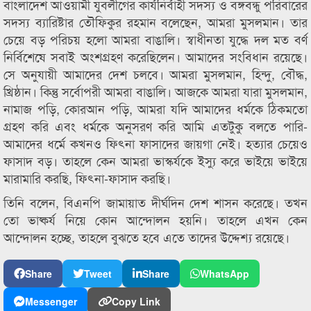
বাংলাদেশ আওয়ামী যুবলীগের কার্যনির্বাহী সদস্য ও বঙ্গবন্ধু পরিবারের
সদস্য ব্যারিষ্টার তৌফিকুর রহমান বলেছেন, আমরা মুসলমান। তার
চেয়ে বড় পরিচয় হলো আমরা বাঙালি। স্বাধীনতা যুদ্ধে দল মত বর্ণ
নির্বিশেষে সবাই অংশগ্রহণ করেছিলেন। আমাদের সংবিধান রয়েছে।
সে অনুযায়ী আমাদের দেশ চলবে। আমরা মুসলমান, হিন্দু, বৌদ্ধ,
খ্রিষ্ঠান। কিন্তু সর্বোপরী আমরা বাঙালি। আজকে আমরা যারা মুসলমান,
নামাজ পড়ি, কোরআন পড়ি, আমরা যদি আমাদের ধর্মকে ঠিকমতো
গ্রহণ করি এবং ধর্মকে অনুসরণ করি আমি এতটুকু বলতে পারি-
আমাদের ধর্মে কখনও ফিৎনা ফাসাদের জায়গা নেই। হত্যার চেয়েও
ফাসাদ বড়। তাহলে কেন আমরা ভাস্কর্যকে ইস্যু করে ভাইয়ে ভাইয়ে
মারামারি করছি, ফিৎনা-ফাসাদ করছি।
তিনি বলেন, বিএনপি জামায়াত দীর্ঘদিন দেশ শাসন করেছে। তখন
তো ভাষ্কর্য নিয়ে কোন আন্দোলন হয়নি। তাহলে এখন কেন
আন্দোলন হচ্ছে, তাহলে বুঝতে হবে এতে তাদের উদ্দেশ্য রয়েছে।
Share
Tweet
Share
WhatsApp
Messenger
Copy Link