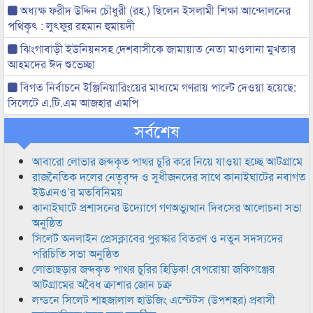
অধ্যক্ষ ফরীদ উদ্দিন চৌধুরী (রহ.) ছিলেন ইসলামী শিক্ষা আন্দোলনের
পথিকৃৎ : লুৎফুর রহমান হুমায়দী
ঝিংগাবাড়ী ইউনিয়নসহ দেশবাসীকে জামায়াত নেতা মাওলানা মুখতার
আহমদের ঈদ শুভেচ্ছা
বিগত নির্বাচনে ইঞ্জিনিয়ারিংয়ের মাধ্যমে গণরায় পাল্টে দেওয়া হয়েছে:
সিলেটে এ.টি.এম আজহার এমপি
সর্বশেষ
আবারো লোভার জব্দকৃত পাথর চুরি করে নিয়ে যাওয়া হচ্ছে আটগ্রামে
রাজনৈতিক দলের নেতৃবৃন্দ ও সুধীজনদের সাথে কানাইঘাটের নবাগত
ইউএনও’র মতবিনিময়
কানাইঘাটে প্রশাসনের উদ্যোগে গণঅভ্যুত্থান দিবসের আলোচনা সভা
অনুষ্ঠিত
সিলেট অনলাইন প্রেসক্লাবের পুরস্কার বিতরণ ও নতুন সদস্যদের
পরিচিতি সভা অনুষ্ঠিত
লোভাছড়ার জব্দকৃত পাথর চুরির হিড়িক! বেপরোয়া জকিগঞ্জের
আটগ্রামের অবৈধ ক্রাশার জোন চক্র
লন্ডনে সিলেট শাহজালাল হাউজিং এস্টেটস (উপশহর) প্রবাসী