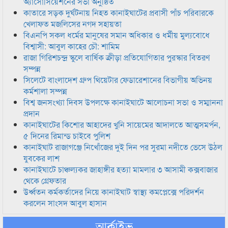
অ্যাসোসিয়েশনের সভা অনুষ্ঠিত
কাতারে সড়ক দুর্ঘটনায় নিহত কানাইঘাটের প্রবাসী পাঁচ পরিবারকে
খেলাফত মজলিসের নগদ সহায়তা
বিএনপি সকল ধর্মের মানুষের সমান অধিকার ও ধর্মীয় মুল্যবোধে
বিশ্বাসী: আবুল কাহের চৌ: শামিম
রাজা গিরিশচন্দ্র স্কুলে বার্ষিক ক্রীড়া প্রতিযোগিতার পুরস্কার বিতরণ
সম্পন্ন
সিলেটে বাংলাদেশ গ্রুপ থিয়েটার ফেডারেশানের বিভাগীয় অভিনয়
কর্মশালা সম্পন্ন
বিশ্ব জনসংখ্যা দিবস উপলক্ষে কানাইঘাটে আলোচনা সভা ও সম্মাননা
প্রদান
কানাইঘাটের কিশোর আহাদের খুনি সায়েমের আদালতে আত্মসমর্পন,
৫ দিনের রিমান্ড চাইবে পুলিশ
কানাইঘাট রাজাগঞ্জে নিখোঁজের দুই দিন পর সুরমা নদীতে ভেসে উঠল
যুবকের লাশ
কানাইঘাটে চাঞ্চল্যকর জাহাঙ্গীর হত্যা মামলার ৩ আসামী কক্সবাজার
থেকে গ্রেফতার
উর্ধ্বতন কর্মকর্তাদের নিয়ে কানাইঘাট স্বাস্থ্য কমপ্লেক্সে পরিদর্শন
করলেন সাংসদ আবুল হাসান
আর্কাইভ