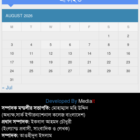
AUGUST 2026
M
T
W
T
F
S
S
1
2
3
4
5
6
7
8
9
10
11
12
13
14
15
16
17
18
19
20
21
22
23
24
25
26
27
28
29
30
31
« Jul
Developed By
Media
it
সম্পাদক মন্ডলীর সভাপতি:
মোহাম্মাদ মহি উদ্দিন
(অধ্যক্ষ,সার্ক ইন্টারন্যাশনাল কলেজ বাংলাদেশ)
প্রধান সম্পাদক:
ইকবাল আহমদ চৌধুরী
(ইংল্যান্ড প্রবাসী, সাংবাদিক ও লেখক)
সম্পাদক:
তাওহীদুল ইসলাম