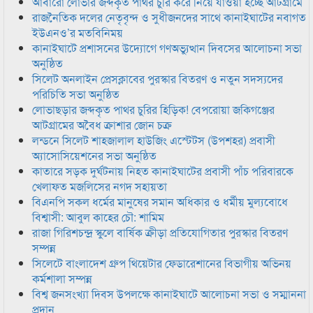
আবারো লোভার জব্দকৃত পাথর চুরি করে নিয়ে যাওয়া হচ্ছে আটগ্রামে
রাজনৈতিক দলের নেতৃবৃন্দ ও সুধীজনদের সাথে কানাইঘাটের নবাগত
ইউএনও’র মতবিনিময়
কানাইঘাটে প্রশাসনের উদ্যোগে গণঅভ্যুত্থান দিবসের আলোচনা সভা
অনুষ্ঠিত
সিলেট অনলাইন প্রেসক্লাবের পুরস্কার বিতরণ ও নতুন সদস্যদের
পরিচিতি সভা অনুষ্ঠিত
লোভাছড়ার জব্দকৃত পাথর চুরির হিড়িক! বেপরোয়া জকিগঞ্জের
আটগ্রামের অবৈধ ক্রাশার জোন চক্র
লন্ডনে সিলেট শাহজালাল হাউজিং এস্টেটস (উপশহর) প্রবাসী
অ্যাসোসিয়েশনের সভা অনুষ্ঠিত
কাতারে সড়ক দুর্ঘটনায় নিহত কানাইঘাটের প্রবাসী পাঁচ পরিবারকে
খেলাফত মজলিসের নগদ সহায়তা
বিএনপি সকল ধর্মের মানুষের সমান অধিকার ও ধর্মীয় মুল্যবোধে
বিশ্বাসী: আবুল কাহের চৌ: শামিম
রাজা গিরিশচন্দ্র স্কুলে বার্ষিক ক্রীড়া প্রতিযোগিতার পুরস্কার বিতরণ
সম্পন্ন
সিলেটে বাংলাদেশ গ্রুপ থিয়েটার ফেডারেশানের বিভাগীয় অভিনয়
কর্মশালা সম্পন্ন
বিশ্ব জনসংখ্যা দিবস উপলক্ষে কানাইঘাটে আলোচনা সভা ও সম্মাননা
প্রদান