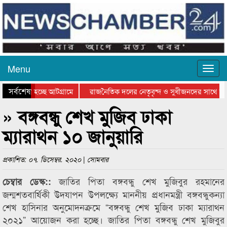
Menu
সর্বশেষ
 যাওয়া হচ্ছে আটগ্রামে
রাজনৈতিক দলের নেতৃবৃন্দ ও সুধীজনদের সাথে কা
গিতার পুরস্কার বিতরণ সম্পন্ন
সিলেটে বাংলাদেশ গ্রুপ থিয়েটার ফেডারেশানের বিভা
» বঙ্গবন্ধু শেখ মুজিব ঢাকা
ম্যারাথন ১০ জানুয়ারি
প্রকাশিত: ০৭. ডিসেম্বর. ২০২০ | সোমবার
জাতির পিতা বঙ্গবন্ধু শেখ মুজিবুর রহমানের
চেম্বার ডেস্ক::
জন্মশতবার্ষিকী উদযাপন উপলক্ষ্যে মাননীয় প্রধানমন্ত্রী বঙ্গবন্ধুকন্যা
শেখ হাসিনার অনুমোদনক্রমে “বঙ্গবন্ধু শেখ মুজিব ঢাকা ম্যারাথন
২০২১” আয়োজন করা হচ্ছে। জাতির পিতা বঙ্গবন্ধু শেখ মুজিবুর