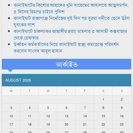
কানাইঘাটের কিশোর আহাদের খুনি সায়েমের আদালতে আত্মসমর্পন,
৫ দিনের রিমান্ড চাইবে পুলিশ
কানাইঘাট রাজাগঞ্জে নিখোঁজের দুই দিন পর সুরমা নদীতে ভেসে উঠল
যুবকের লাশ
কানাইঘাটে চাঞ্চল্যকর জাহাঙ্গীর হত্যা মামলার ৩ আসামী কক্সবাজার
থেকে গ্রেফতার
উর্ধ্বতন কর্মকর্তাদের নিয়ে কানাইঘাট স্বাস্থ্য কমপ্লেক্সে পরিদর্শন
করলেন সাংসদ আবুল হাসান
আর্কাইভ
AUGUST 2026
M
T
W
T
F
S
S
1
2
3
4
5
6
7
8
9
10
11
12
13
14
15
16
17
18
19
20
21
22
23
24
25
26
27
28
29
30