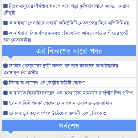
নিঃস্ব মানুষের দীর্ঘশ্বাস শুনতে ধসে পড়া কুশিয়ারাপারে অ্যাড. এমরান
চৌধুরী
কানাইঘাট প্রেসক্লাবে প্রবাসী কমিউনিটি নেতৃবৃন্দের নিয়ে মতিবিনিময়
কানাইঘাটে বিএনপির জনসভা: সিলেট-৫ আসনে ধানের শীষের প্রার্থী
চান নেতাকর্মীরা
এই বিভাগের আরো খবর
জাতীয় প্রেসক্লাবের স্থায়ী সদস্য পদ লাভ করেছেন কানাইঘাটের
এহসানুল হক জসীম
জিরো বাংলাদেশ এর কেন্দ্রীয় কমিটি ঘোষণা
আদালতে বিয়ানীবাজারের এক ‘হত্যাচেষ্টা মামলা’র চার্জশীট দিল পুলিশ
‘সেনাবাহিনী পদক’ পেলেন সেনাপ্রধান ওয়াকার-উজ-জামান
ভয়াবহ ভূমিকম্পে কেঁপে উঠেছে রাজধানী ঢাকা, নিহত ৩
সর্বশেষ