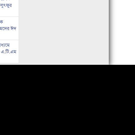
 লুৎফুর
কে
হমদের ঈদ
াধ্যমে
ে এ.টি.এম