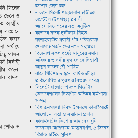
ক্রাশার জোন চক্র
িনি সিলেট
লন্ডনে সিলেট শাহজালাল হাউজিং
 ৪ ছেলে ও
এস্টেটস (উপশহর) প্রবাসী
তে আত্মীয়
অ্যাসোসিয়েশনের সভা অনুষ্ঠিত
 সংগ্রামে
কাতারে সড়ক দুর্ঘটনায় নিহত
ঠিত করার
কানাইঘাটের প্রবাসী পাঁচ পরিবারকে
 পর্যায়ে
খেলাফত মজলিসের নগদ সহায়তা
বিএনপি সকল ধর্মের মানুষের সমান
িত্ব পালন
অধিকার ও ধর্মীয় মুল্যবোধে বিশ্বাসী:
 নির্বাহী
আবুল কাহের চৌ: শামিম
ীয় স্বজন,
রাজা গিরিশচন্দ্র স্কুলে বার্ষিক ক্রীড়া
ান বাদশা
প্রতিযোগিতার পুরস্কার বিতরণ সম্পন্ন
সিলেটে বাংলাদেশ গ্রুপ থিয়েটার
ফেডারেশানের বিভাগীয় অভিনয় কর্মশালা
সম্পন্ন
বিশ্ব জনসংখ্যা দিবস উপলক্ষে কানাইঘাটে
আলোচনা সভা ও সম্মাননা প্রদান
কানাইঘাটের কিশোর আহাদের খুনি
ভীর শোক ও
সায়েমের আদালতে আত্মসমর্পন, ৫ দিনের
রিমান্ড চাইবে পুলিশ