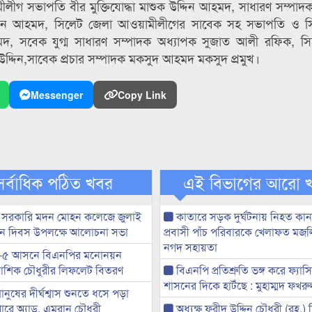
ীগ সভাপতি বীর মুক্তিযোদ্ধা মাশুক উদ্দিন আহমদ, সাধারণ সম্পাদ
্দিন আহমদ, সিলেট জেলা আওয়ামীলীগের সাবেক সহ সভাপতি ও 
, সবেক যুগ্ম সাধারণ সম্পাদক অধ্যাপক সুজাত আলী রফিক, স
্দিন,সাবেক প্রচার সম্পাদক মকসুদ আহমদ মকসুদ প্রমুখ।
Messenger
Copy Link
সর্বাধিক পঠিত খবর
এই বিভাগের আরো 
 সরকারি মদন মোহন কলেজে জুলাই
কাতারে সড়ক দুর্ঘটনায় নিহত কা
্থান দিবস উপলক্ষে আলোচনা সভা
প্রবাসী পাঁচ পরিবারকে খেলাফত মজ
নগদ সহায়তা
-৫ আসনে বিএনপির মনোনয়ন
ী আশিক চৌধুরীর লিফলেট বিতরণ
বিএনপি প্রতিশ্রুতি ভঙ্গ করে ফ্যাস
শাসনের দিকে হাটঁছে : মুহাম্মদ ফখ
মানুষের দীর্ঘশ্বাস শুনতে ধসে পড়া
ারে অ্যাড. এমরান চৌধুরী
অধ্যক্ষ ফরীদ উদ্দিন চৌধুরী (রহ.)