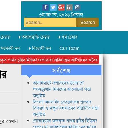
৬ই আগস্ট, ২০২৬ খ্রিস্টাব্দ
চেম্বার
♦ তথ্যপ্রযুক্তি চেম্বার
♦ ধর্ম চেম্বার
 সরকারী দল
♦ বিরোধী দল
Our Team
পাথর চুরির হিড়িক! বেপরোয়া জকিগঞ্জের আটগ্রামের অবৈধ ক্রাশার জোন চক্র
সর্বশেষ
আর
কানাইঘাটে প্রশাসনের উদ্যোগে
গণঅভ্যুত্থান দিবসের আলোচনা সভা
অনুষ্ঠিত
সিলেট অনলাইন প্রেসক্লাবের পুরস্কার
বিতরণ ও নতুন সদস্যদের পরিচিতি সভা
অনুষ্ঠিত
জুর রহমান
লোভাছড়ার জব্দকৃত পাথর চুরির হিড়িক!
বেপরোয়া জকিগঞ্জের আটগ্রামের অবৈধ