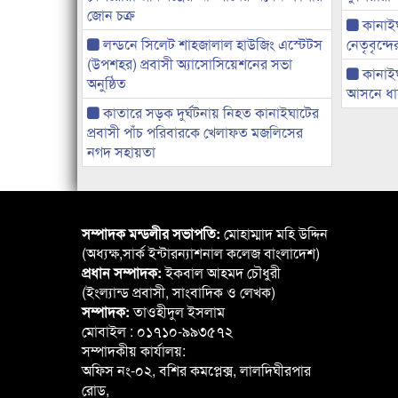
জোন চক্র
কানাইঘা
লন্ডনে সিলেট শাহজালাল হাউজিং এস্টেটস
নেতৃবৃন্দ
(উপশহর) প্রবাসী অ্যাসোসিয়েশনের সভা
কানাই
অনুষ্ঠিত
আসনে ধানে
কাতারে সড়ক দুর্ঘটনায় নিহত কানাইঘাটের
প্রবাসী পাঁচ পরিবারকে খেলাফত মজলিসের
নগদ সহায়তা
সম্পাদক মন্ডলীর সভাপতি:
মোহাম্মাদ মহি উদ্দিন
(অধ্যক্ষ,সার্ক ইন্টারন্যাশনাল কলেজ বাংলাদেশ)
প্রধান সম্পাদক:
ইকবাল আহমদ চৌধুরী
(ইংল্যান্ড প্রবাসী, সাংবাদিক ও লেখক)
সম্পাদক:
তাওহীদুল ইসলাম
মোবাইল : ০১৭১০-৯৯৩৫৭২
সম্পাদকীয় কার্যালয়:
অফিস নং-০২, বশির কমপ্লেক্স, লালদিঘীরপার
রোড,