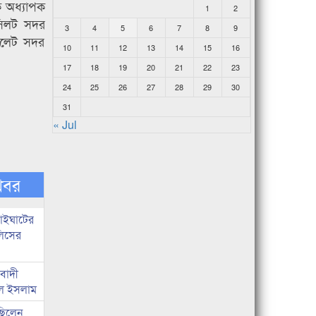
ক অধ্যাপক
1
2
সিলট সদর
3
4
5
6
7
8
9
িলেট সদর
10
11
12
13
14
15
16
17
18
19
20
21
22
23
24
25
26
27
28
29
30
31
« Jul
খবর
নাইঘাটের
লিসের
িবাদী
রুল ইসলাম
 ছিলেন