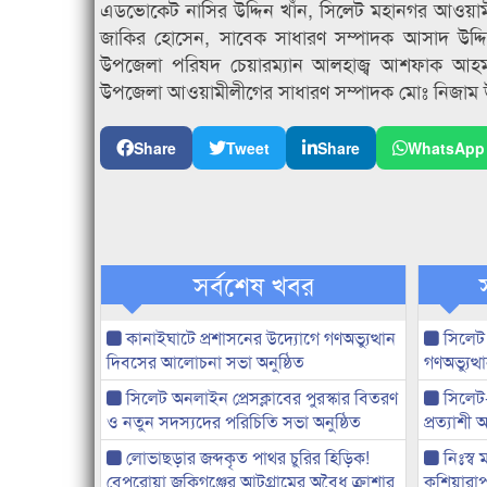
এডভোকেট নাসির উদ্দিন খাঁন, সিলেট মহানগর আওয়ামীল
জাকির হোসেন, সাবেক সাধারণ সম্পাদক আসাদ উদ
উপজেলা পরিষদ চেয়ারম্যান আলহাজ্ব আশফাক আহমদ
উপজেলা আওয়ামীলীগের সাধারণ সম্পাদক মোঃ নিজাম উদ
Share
Tweet
Share
WhatsApp
সর্বশেষ খবর
কানাইঘাটে প্রশাসনের উদ্যোগে গণঅভ্যুত্থান
সিলেট
দিবসের আলোচনা সভা অনুষ্ঠিত
গণঅভ্যুত
সিলেট অনলাইন প্রেসক্লাবের পুরস্কার বিতরণ
সিলেট
ও নতুন সদস্যদের পরিচিতি সভা অনুষ্ঠিত
প্রত্যাশ
লোভাছড়ার জব্দকৃত পাথর চুরির হিড়িক!
নিঃস্ব 
বেপরোয়া জকিগঞ্জের আটগ্রামের অবৈধ ক্রাশার
কুশিয়ারাপ