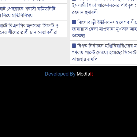
ইসলামী শিক্ষা আন্দোলনের পথিকৃৎ :
ট প্রেসক্লাবে প্রবাসী কমিউনিটি
রহমান হুমায়দী
ের নিয়ে মতিবিনিময়
ঝিংগাবাড়ী ইউনিয়নসহ দেশবাসী
ঘাটে বিএনপির জনসভা: সিলেট-৫
জামায়াত নেতা মাওলানা মুখতার আ
র শীষের প্রার্থী চান নেতাকর্মীরা
শুভেচ্ছা
বিগত নির্বাচনে ইঞ্জিনিয়ারিংয়ের ম
গণরায় পাল্টে দেওয়া হয়েছে: সিলেট
আজহার এমপি
Developed By
Media
it