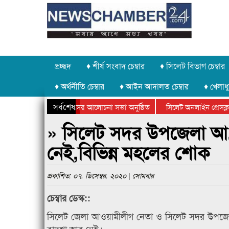
প্রচ্ছদ
♦ শীর্ষ সংবাদ চেম্বার
♦ সিলেট বিভাগ চেম্বার
♦ অর্থনীতি চেম্বার
♦ আইন আদালত চেম্বার
♦ খেলাধু
সর্বশেষ
্যোগে গণঅভ্যুত্থান দিবসের আলোচনা সভা অনুষ্ঠিত
সিলেট অনলাইন প্রেসক্লাবের
লক্ষে কানাইঘাটে আলোচনা সভা ও সম্মাননা প্রদান
কানাইঘাটের কিশোর আহাদের 
» সিলেট সদর উপজেলা আ.ল
নেই,বিভিন্ন মহলের শোক
প্রকাশিত: ০৭. ডিসেম্বর. ২০২০ | সোমবার
চেম্বার ডেস্ক::
সিলেট জেলা আওয়ামীলীগ নেতা ও সিলেট সদর উপজেলা 
বাদশা আর নেই।