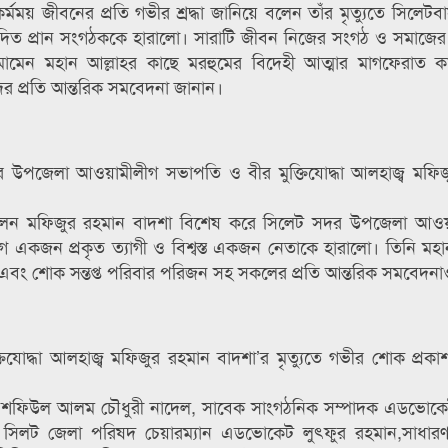
র্মময় জীবনের প্রতি গভীর শ্রদ্ধা জানিয়ে বলেন তাঁর মৃত্যুতে সিলেটবাসী
বেদিত প্রান সংগঠককে হারালো। সারাটি জীবন নিজের সংগঠ ও সমাজের
মেন মহান আল্লাহর কাছে মরহুমের বিদেহী আত্মার মাগফেরাত ক
র প্রতি আন্তরিক সমবেদনা জানান।
সদর উপজেলা আওয়ামীলীগ সভাপতি ও বীর মুক্তিযোদ্ধা আলহাজ্ব মফি
য়ে বলেন মফিজুর রহমান বাদশা বিশেষ করে সিলেট সদর উপজেলা আও
লীগ একজন প্রকৃত ত্যাগী ও বিশ্বস্ত একজন নেতাকে হারালো। তিনি মহা
 এবং শোক সন্তপ্ত পরিবার পরিজন সহ সকলের প্রতি আন্তরিক সমবেদন
োদ্ধা আলহাজ্ব মফিজুর রহমান বাদশা’র মৃত্যুতে গভীর শোক প্রক
াদক শফিউল আলম চৌধুরী নাদেল, সাবেক সাংগঠনিক সম্পাদক এডভোকে
সিলট জেলা পরিষদ চেয়ারম্যান এডভোকেট লুৎফুর রহমান,সাধারণ