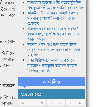
 বঙ্গবন্ধু
কানাইঘাট রাজাগঞ্জে নিখোঁজের দুই দিন
পর সুরমা নদীতে ভেসে উঠল যুবকের লাশ
 উন্নয়ন ও
কানাইঘাটে চাঞ্চল্যকর জাহাঙ্গীর হত্যা
ামনা করে
মামলার ৩ আসামী কক্সবাজার থেকে
গ্রেফতার
উর্ধ্বতন কর্মকর্তাদের নিয়ে কানাইঘাট
স্বাস্থ্য কমপ্লেক্সে পরিদর্শন করলেন সাংসদ
আবুল হাসান
জুর রহমান
সাবেক এমপি মাওলানা ফরিদ উদ্দিন
চৌধুরী স্মরণে ফ্রান্সে স্মরণসভা ও দোয়া
য়ামীলীগের
মাহফিল
ন আল্লাহর
রাজা গিরিশচন্দ্র স্কুল অ্যান্ড কলেজে
াও জানান।
বৃক্ষরোপণ কর্মসূচির উদ্বোধন করলেন
মিফতাহ্ সিদ্দিকী
আর্কাইভ
াশ করেছেন
AUGUST 2026
ট মিসবাহ
 সম্পাদক
M
T
W
T
F
S
S