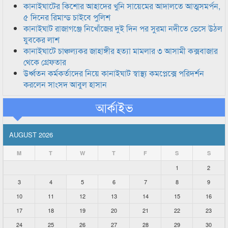
কানাইঘাটের কিশোর আহাদের খুনি সায়েমের আদালতে আত্মসমর্পন,
৫ দিনের রিমান্ড চাইবে পুলিশ
কানাইঘাট রাজাগঞ্জে নিখোঁজের দুই দিন পর সুরমা নদীতে ভেসে উঠল
যুবকের লাশ
কানাইঘাটে চাঞ্চল্যকর জাহাঙ্গীর হত্যা মামলার ৩ আসামী কক্সবাজার
থেকে গ্রেফতার
উর্ধ্বতন কর্মকর্তাদের নিয়ে কানাইঘাট স্বাস্থ্য কমপ্লেক্সে পরিদর্শন
করলেন সাংসদ আবুল হাসান
আর্কাইভ
AUGUST 2026
M
T
W
T
F
S
S
1
2
3
4
5
6
7
8
9
10
11
12
13
14
15
16
17
18
19
20
21
22
23
24
25
26
27
28
29
30