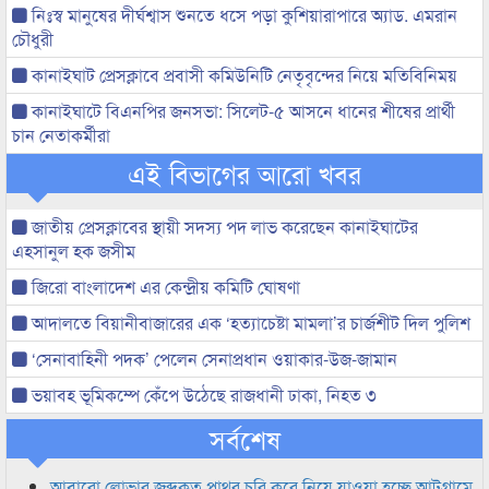
নিঃস্ব মানুষের দীর্ঘশ্বাস শুনতে ধসে পড়া কুশিয়ারাপারে অ্যাড. এমরান
চৌধুরী
কানাইঘাট প্রেসক্লাবে প্রবাসী কমিউনিটি নেতৃবৃন্দের নিয়ে মতিবিনিময়
কানাইঘাটে বিএনপির জনসভা: সিলেট-৫ আসনে ধানের শীষের প্রার্থী
চান নেতাকর্মীরা
এই বিভাগের আরো খবর
জাতীয় প্রেসক্লাবের স্থায়ী সদস্য পদ লাভ করেছেন কানাইঘাটের
এহসানুল হক জসীম
জিরো বাংলাদেশ এর কেন্দ্রীয় কমিটি ঘোষণা
আদালতে বিয়ানীবাজারের এক ‘হত্যাচেষ্টা মামলা’র চার্জশীট দিল পুলিশ
‘সেনাবাহিনী পদক’ পেলেন সেনাপ্রধান ওয়াকার-উজ-জামান
ভয়াবহ ভূমিকম্পে কেঁপে উঠেছে রাজধানী ঢাকা, নিহত ৩
সর্বশেষ
আবারো লোভার জব্দকৃত পাথর চুরি করে নিয়ে যাওয়া হচ্ছে আটগ্রামে