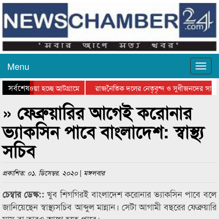
Menu
সর্বশেষ
নিয়ে যাওয়া হচ্ছে আটগ্রামে
রাজনৈতিক দলের নেতৃবৃন্দ ও সুধীজনদের সাথে
রতিযোগিতার পুরস্কার বিতরণ সম্পন্ন
সিলেটে বাংলাদেশ গ্রুপ থিয়েটার ফেডারেশানের 
» ফেব্রুয়ারির আগেই করোনার
ভ্যাকসিন পাবে বাংলাদেশ: স্বাস্থ্য
সচিব
প্রকাশিত: ০১. ডিসেম্বর. ২০২০ | মঙ্গলবার
খুব শিগগিরই বাংলাদেশ করোনার ভ্যাকসিন পাবে বলে
চেম্বার ডেস্ক::
জানিয়েছেন স্বাস্থ্যসচিব আব্দুল মান্নান। সেটা আগামী বছরের ফেব্রুয়ারি
মাস বা তারও আগে হতে পারে।