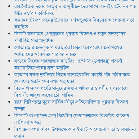
রাজনৈতিক দলের নেতৃবৃন্দ ও সুধীজনদের সাথে কানাইঘাটের নবাগত
ইউএনও’র মতবিনিময়
কানাইঘাটে প্রশাসনের উদ্যোগে গণঅভ্যুত্থান দিবসের আলোচনা সভা
অনুষ্ঠিত
সিলেট অনলাইন প্রেসক্লাবের পুরস্কার বিতরণ ও নতুন সদস্যদের
পরিচিতি সভা অনুষ্ঠিত
লোভাছড়ার জব্দকৃত পাথর চুরির হিড়িক! বেপরোয়া জকিগঞ্জের
আটগ্রামের অবৈধ ক্রাশার জোন চক্র
লন্ডনে সিলেট শাহজালাল হাউজিং এস্টেটস (উপশহর) প্রবাসী
অ্যাসোসিয়েশনের সভা অনুষ্ঠিত
কাতারে সড়ক দুর্ঘটনায় নিহত কানাইঘাটের প্রবাসী পাঁচ পরিবারকে
খেলাফত মজলিসের নগদ সহায়তা
বিএনপি সকল ধর্মের মানুষের সমান অধিকার ও ধর্মীয় মুল্যবোধে
বিশ্বাসী: আবুল কাহের চৌ: শামিম
রাজা গিরিশচন্দ্র স্কুলে বার্ষিক ক্রীড়া প্রতিযোগিতার পুরস্কার বিতরণ
সম্পন্ন
সিলেটে বাংলাদেশ গ্রুপ থিয়েটার ফেডারেশানের বিভাগীয় অভিনয়
কর্মশালা সম্পন্ন
বিশ্ব জনসংখ্যা দিবস উপলক্ষে কানাইঘাটে আলোচনা সভা ও সম্মাননা
প্রদান