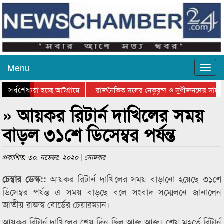
Menu
সর্বশেষ
িয়ে যাওয়া হচ্ছে আটগ্রামে
রাজনৈতিক দলের নেতৃবৃন্দ ও সুধীজনদের সাথে
তিযোগিতার পুরস্কার বিতরণ সম্পন্ন
সিলেটে বাংলাদেশ গ্রুপ থিয়েটার ফেডারেশানের ব
» আয়কর রিটার্ন দাখিলের সময়
বাড়ল ৩১শে ডিসেম্বর পর্যন্ত
প্রকাশিত: ৩০. নভেম্বর. ২০২০ | সোমবার
আয়কর রিটার্ন দাখিলের সময় বাড়ানো হয়েছে ৩১শে
চেম্বার ডেস্ক::
ডিসেম্বর পর্যন্ত এ সময় বাড়ছে বলে সংবাদ সম্মেলনে জানালেন
জাতীয় রাজস্ব বোর্ডের চেয়ারম্যান।
আয়কর রিটার্ন দাখিলের শেষ দিন ছিল আজ আজ। শেষ মুহূর্তে রিটার্ন