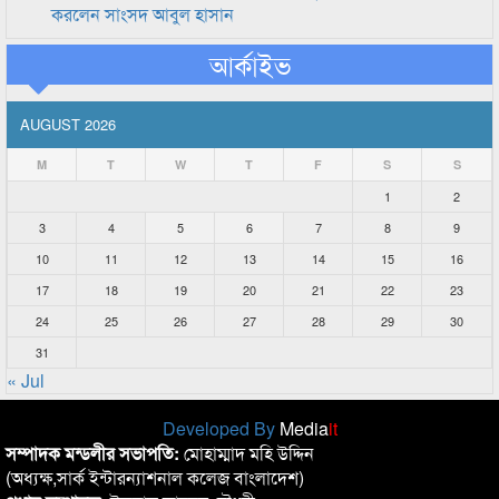
করলেন সাংসদ আবুল হাসান
আর্কাইভ
AUGUST 2026
M
T
W
T
F
S
S
1
2
3
4
5
6
7
8
9
10
11
12
13
14
15
16
17
18
19
20
21
22
23
24
25
26
27
28
29
30
31
« Jul
Developed By
Media
it
সম্পাদক মন্ডলীর সভাপতি:
মোহাম্মাদ মহি উদ্দিন
(অধ্যক্ষ,সার্ক ইন্টারন্যাশনাল কলেজ বাংলাদেশ)