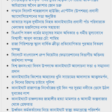
আটগ্রামের অবৈধ ক্রাশার জোন চক্র
লন্ডনে সিলেট শাহজালাল হাউজিং এস্টেটস (উপশহর) প্রবাসী
অ্যাসোসিয়েশনের সভা অনুষ্ঠিত
কাতারে সড়ক দুর্ঘটনায় নিহত কানাইঘাটের প্রবাসী পাঁচ পরিবারকে
খেলাফত মজলিসের নগদ সহায়তা
বিএনপি সকল ধর্মের মানুষের সমান অধিকার ও ধর্মীয় মুল্যবোধে
বিশ্বাসী: আবুল কাহের চৌ: শামিম
রাজা গিরিশচন্দ্র স্কুলে বার্ষিক ক্রীড়া প্রতিযোগিতার পুরস্কার বিতরণ
সম্পন্ন
সিলেটে বাংলাদেশ গ্রুপ থিয়েটার ফেডারেশানের বিভাগীয় অভিনয়
কর্মশালা সম্পন্ন
বিশ্ব জনসংখ্যা দিবস উপলক্ষে কানাইঘাটে আলোচনা সভা ও সম্মাননা
প্রদান
কানাইঘাটের কিশোর আহাদের খুনি সায়েমের আদালতে আত্মসমর্পন,
৫ দিনের রিমান্ড চাইবে পুলিশ
কানাইঘাট রাজাগঞ্জে নিখোঁজের দুই দিন পর সুরমা নদীতে ভেসে উঠল
যুবকের লাশ
কানাইঘাটে চাঞ্চল্যকর জাহাঙ্গীর হত্যা মামলার ৩ আসামী কক্সবাজার
থেকে গ্রেফতার
উর্ধ্বতন কর্মকর্তাদের নিয়ে কানাইঘাট স্বাস্থ্য কমপ্লেক্সে পরিদর্শন