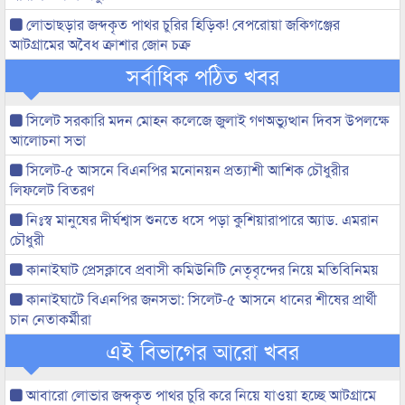
লোভাছড়ার জব্দকৃত পাথর চুরির হিড়িক! বেপরোয়া জকিগঞ্জের
আটগ্রামের অবৈধ ক্রাশার জোন চক্র
সর্বাধিক পঠিত খবর
সিলেট সরকারি মদন মোহন কলেজে জুলাই গণঅভ্যুত্থান দিবস উপলক্ষে
আলোচনা সভা
সিলেট-৫ আসনে বিএনপির মনোনয়ন প্রত্যাশী আশিক চৌধুরীর
লিফলেট বিতরণ
নিঃস্ব মানুষের দীর্ঘশ্বাস শুনতে ধসে পড়া কুশিয়ারাপারে অ্যাড. এমরান
চৌধুরী
কানাইঘাট প্রেসক্লাবে প্রবাসী কমিউনিটি নেতৃবৃন্দের নিয়ে মতিবিনিময়
কানাইঘাটে বিএনপির জনসভা: সিলেট-৫ আসনে ধানের শীষের প্রার্থী
চান নেতাকর্মীরা
এই বিভাগের আরো খবর
আবারো লোভার জব্দকৃত পাথর চুরি করে নিয়ে যাওয়া হচ্ছে আটগ্রামে