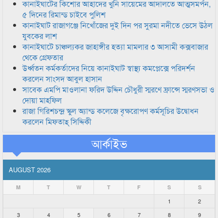
কানাইঘাটের কিশোর আহাদের খুনি সায়েমের আদালতে আত্মসমর্পন,
৫ দিনের রিমান্ড চাইবে পুলিশ
কানাইঘাট রাজাগঞ্জে নিখোঁজের দুই দিন পর সুরমা নদীতে ভেসে উঠল
যুবকের লাশ
কানাইঘাটে চাঞ্চল্যকর জাহাঙ্গীর হত্যা মামলার ৩ আসামী কক্সবাজার
থেকে গ্রেফতার
উর্ধ্বতন কর্মকর্তাদের নিয়ে কানাইঘাট স্বাস্থ্য কমপ্লেক্সে পরিদর্শন
করলেন সাংসদ আবুল হাসান
সাবেক এমপি মাওলানা ফরিদ উদ্দিন চৌধুরী স্মরণে ফ্রান্সে স্মরণসভা ও
দোয়া মাহফিল
রাজা গিরিশচন্দ্র স্কুল অ্যান্ড কলেজে বৃক্ষরোপণ কর্মসূচির উদ্বোধন
করলেন মিফতাহ্ সিদ্দিকী
আর্কাইভ
AUGUST 2026
M
T
W
T
F
S
S
1
2
3
4
5
6
7
8
9