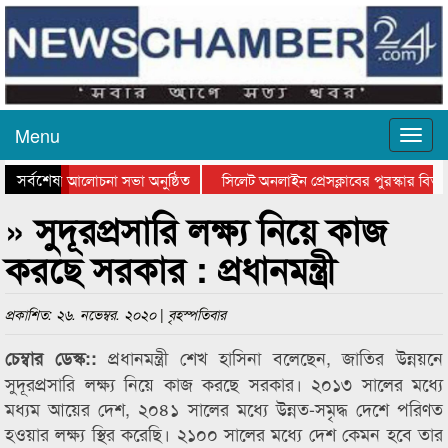
Menu
সর্বশেষ
ান দিবসের আলোচনা সভা অনুষ্ঠিত
সিলেট অনলাইন প্রেসক্লাবের পুরস্কার বিতরণ 
আলোচনা সভা ও সম্মাননা প্রদান
কানাইঘাটের কিশোর আহাদের খুনি সায়েমের আদ
» সুদূরপ্রসারি লক্ষ্য নিয়ে কাজ
করছে সরকার : প্রধানমন্ত্রী
প্রকাশিত: ২৬. নভেম্বর. ২০২০ | বৃহস্পতিবার
প্রধানমন্ত্রী শেখ হাসিনা বলেছেন, জাতির উন্নয়নে
চেম্বার ডেস্ক::
সুদূরপ্রসারি লক্ষ্য নিয়ে কাজ করছে সরকার। ২০১৩ সালের মধ্যে
মধ্যম আয়ের দেশ, ২০৪১ সালের মধ্যে উন্নত-সমৃদ্ধ দেশে পরিণত
হওয়ার লক্ষ্য স্থির করেছি। ২১০০ সালের মধ্যে দেশ কেমন হবে তার