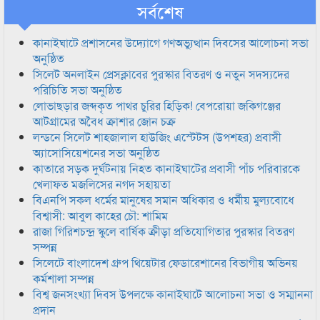
সর্বশেষ
কানাইঘাটে প্রশাসনের উদ্যোগে গণঅভ্যুত্থান দিবসের আলোচনা সভা
অনুষ্ঠিত
সিলেট অনলাইন প্রেসক্লাবের পুরস্কার বিতরণ ও নতুন সদস্যদের
পরিচিতি সভা অনুষ্ঠিত
লোভাছড়ার জব্দকৃত পাথর চুরির হিড়িক! বেপরোয়া জকিগঞ্জের
আটগ্রামের অবৈধ ক্রাশার জোন চক্র
লন্ডনে সিলেট শাহজালাল হাউজিং এস্টেটস (উপশহর) প্রবাসী
অ্যাসোসিয়েশনের সভা অনুষ্ঠিত
কাতারে সড়ক দুর্ঘটনায় নিহত কানাইঘাটের প্রবাসী পাঁচ পরিবারকে
খেলাফত মজলিসের নগদ সহায়তা
বিএনপি সকল ধর্মের মানুষের সমান অধিকার ও ধর্মীয় মুল্যবোধে
বিশ্বাসী: আবুল কাহের চৌ: শামিম
রাজা গিরিশচন্দ্র স্কুলে বার্ষিক ক্রীড়া প্রতিযোগিতার পুরস্কার বিতরণ
সম্পন্ন
সিলেটে বাংলাদেশ গ্রুপ থিয়েটার ফেডারেশানের বিভাগীয় অভিনয়
কর্মশালা সম্পন্ন
বিশ্ব জনসংখ্যা দিবস উপলক্ষে কানাইঘাটে আলোচনা সভা ও সম্মাননা
প্রদান