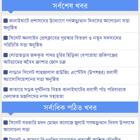
সর্বশেষ খবর
কানাইঘাটে প্রশাসনের উদ্যোগে গণঅভ্যুত্থান দিবসের আলোচনা সভা
অনুষ্ঠিত
সিলেট অনলাইন প্রেসক্লাবের পুরস্কার বিতরণ ও নতুন সদস্যদের
পরিচিতি সভা অনুষ্ঠিত
লোভাছড়ার জব্দকৃত পাথর চুরির হিড়িক! বেপরোয়া জকিগঞ্জের
আটগ্রামের অবৈধ ক্রাশার জোন চক্র
লন্ডনে সিলেট শাহজালাল হাউজিং এস্টেটস (উপশহর) প্রবাসী
অ্যাসোসিয়েশনের সভা অনুষ্ঠিত
কাতারে সড়ক দুর্ঘটনায় নিহত কানাইঘাটের প্রবাসী পাঁচ পরিবারকে
খেলাফত মজলিসের নগদ সহায়তা
সর্বাধিক পঠিত খবর
সিলেট সরকারি মদন মোহন কলেজে জুলাই গণঅভ্যুত্থান দিবস উপলক্ষে
আলোচনা সভা
সিলেট-৫ আসনে বিএনপির মনোনয়ন প্রত্যাশী আশিক চৌধুরীর