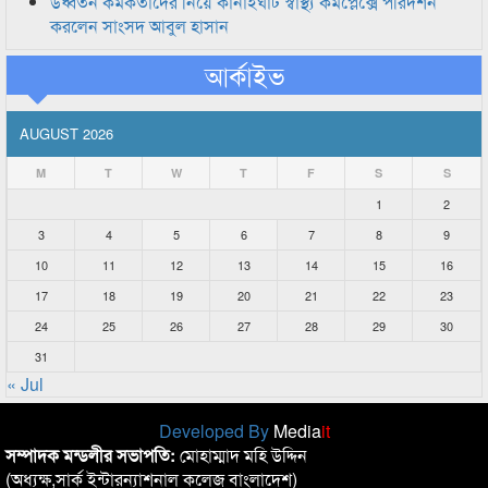
উর্ধ্বতন কর্মকর্তাদের নিয়ে কানাইঘাট স্বাস্থ্য কমপ্লেক্সে পরিদর্শন
করলেন সাংসদ আবুল হাসান
আর্কাইভ
AUGUST 2026
M
T
W
T
F
S
S
1
2
3
4
5
6
7
8
9
10
11
12
13
14
15
16
17
18
19
20
21
22
23
24
25
26
27
28
29
30
31
« Jul
Developed By
Media
it
সম্পাদক মন্ডলীর সভাপতি:
মোহাম্মাদ মহি উদ্দিন
(অধ্যক্ষ,সার্ক ইন্টারন্যাশনাল কলেজ বাংলাদেশ)