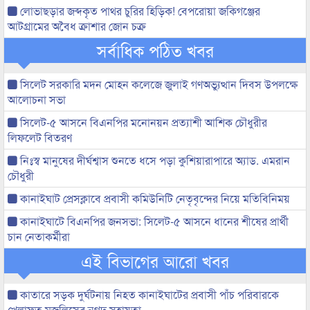
লোভাছড়ার জব্দকৃত পাথর চুরির হিড়িক! বেপরোয়া জকিগঞ্জের
আটগ্রামের অবৈধ ক্রাশার জোন চক্র
সর্বাধিক পঠিত খবর
সিলেট সরকারি মদন মোহন কলেজে জুলাই গণঅভ্যুত্থান দিবস উপলক্ষে
আলোচনা সভা
সিলেট-৫ আসনে বিএনপির মনোনয়ন প্রত্যাশী আশিক চৌধুরীর
লিফলেট বিতরণ
নিঃস্ব মানুষের দীর্ঘশ্বাস শুনতে ধসে পড়া কুশিয়ারাপারে অ্যাড. এমরান
চৌধুরী
কানাইঘাট প্রেসক্লাবে প্রবাসী কমিউনিটি নেতৃবৃন্দের নিয়ে মতিবিনিময়
কানাইঘাটে বিএনপির জনসভা: সিলেট-৫ আসনে ধানের শীষের প্রার্থী
চান নেতাকর্মীরা
এই বিভাগের আরো খবর
কাতারে সড়ক দুর্ঘটনায় নিহত কানাইঘাটের প্রবাসী পাঁচ পরিবারকে
খেলাফত মজলিসের নগদ সহায়তা