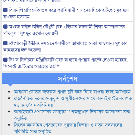
বিএনপি প্রতিশ্রুতি ভঙ্গ করে ফ্যাসিবাদী শাসনের দিকে হাটঁছে : মুহাম্মদ
ফখরুল ইসলাম
অধ্যক্ষ ফরীদ উদ্দিন চৌধুরী (রহ.) ছিলেন ইসলামী শিক্ষা আন্দোলনের
পথিকৃৎ : লুৎফুর রহমান হুমায়দী
ঝিংগাবাড়ী ইউনিয়নসহ দেশবাসীকে জামায়াত নেতা মাওলানা মুখতার
আহমদের ঈদ শুভেচ্ছা
বিগত নির্বাচনে ইঞ্জিনিয়ারিংয়ের মাধ্যমে গণরায় পাল্টে দেওয়া হয়েছে:
সিলেটে এ.টি.এম আজহার এমপি
সর্বশেষ
আবারো লোভার জব্দকৃত পাথর চুরি করে নিয়ে যাওয়া হচ্ছে আটগ্রামে
রাজনৈতিক দলের নেতৃবৃন্দ ও সুধীজনদের সাথে কানাইঘাটের নবাগত
ইউএনও’র মতবিনিময়
কানাইঘাটে প্রশাসনের উদ্যোগে গণঅভ্যুত্থান দিবসের আলোচনা সভা
অনুষ্ঠিত
সিলেট অনলাইন প্রেসক্লাবের পুরস্কার বিতরণ ও নতুন সদস্যদের
পরিচিতি সভা অনুষ্ঠিত