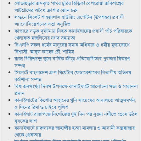
লোভাছড়ার জব্দকৃত পাথর চুরির হিড়িক! বেপরোয়া জকিগঞ্জের
আটগ্রামের অবৈধ ক্রাশার জোন চক্র
লন্ডনে সিলেট শাহজালাল হাউজিং এস্টেটস (উপশহর) প্রবাসী
অ্যাসোসিয়েশনের সভা অনুষ্ঠিত
কাতারে সড়ক দুর্ঘটনায় নিহত কানাইঘাটের প্রবাসী পাঁচ পরিবারকে
খেলাফত মজলিসের নগদ সহায়তা
বিএনপি সকল ধর্মের মানুষের সমান অধিকার ও ধর্মীয় মুল্যবোধে
বিশ্বাসী: আবুল কাহের চৌ: শামিম
রাজা গিরিশচন্দ্র স্কুলে বার্ষিক ক্রীড়া প্রতিযোগিতার পুরস্কার বিতরণ
সম্পন্ন
সিলেটে বাংলাদেশ গ্রুপ থিয়েটার ফেডারেশানের বিভাগীয় অভিনয়
কর্মশালা সম্পন্ন
বিশ্ব জনসংখ্যা দিবস উপলক্ষে কানাইঘাটে আলোচনা সভা ও সম্মাননা
প্রদান
কানাইঘাটের কিশোর আহাদের খুনি সায়েমের আদালতে আত্মসমর্পন,
৫ দিনের রিমান্ড চাইবে পুলিশ
কানাইঘাট রাজাগঞ্জে নিখোঁজের দুই দিন পর সুরমা নদীতে ভেসে উঠল
যুবকের লাশ
কানাইঘাটে চাঞ্চল্যকর জাহাঙ্গীর হত্যা মামলার ৩ আসামী কক্সবাজার
থেকে গ্রেফতার