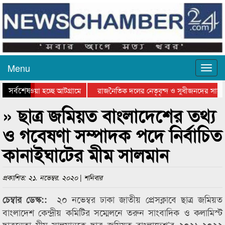
Menu
সর্বশেষ
িয়ে যাওয়া হচ্ছে আটগ্রামে
রাজনৈতিক দলের নেতৃবৃন্দ ও সুধীজনদের সাথে
তিযোগিতার পুরস্কার বিতরণ সম্পন্ন
সিলেটে বাংলাদেশ গ্রুপ থিয়েটার ফেডারেশানের ব
» ছাত্র জমিয়ত বাংলাদেশের তথ্য
ও গবেষণা সম্পাদক পদে নির্বাচিত
কানাইঘাটের মীম সালমান
প্রকাশিত: ২১. নভেম্বর. ২০২০ | শনিবার
২০ নভেম্বর ঢাকা জাতীয় প্রেসক্লাবে ছাত্র জমিয়ত
চেম্বার ডেস্ক::
বাংলাদেশ কেন্দ্রীয় কমিটির সম্মেলনে তরুন সাংবাদিক ও কলামিস্ট
ছাত্রনেতা মীম সালমানকে ছাত্র জমিয়ত বাংলাদেশ’র ২০২১-২০২২