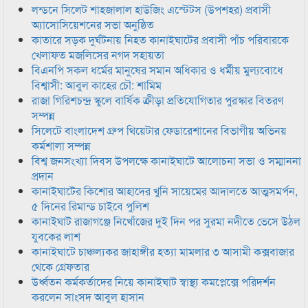
লন্ডনে সিলেট শাহজালাল হাউজিং এস্টেটস (উপশহর) প্রবাসী
অ্যাসোসিয়েশনের সভা অনুষ্ঠিত
কাতারে সড়ক দুর্ঘটনায় নিহত কানাইঘাটের প্রবাসী পাঁচ পরিবারকে
খেলাফত মজলিসের নগদ সহায়তা
বিএনপি সকল ধর্মের মানুষের সমান অধিকার ও ধর্মীয় মুল্যবোধে
বিশ্বাসী: আবুল কাহের চৌ: শামিম
রাজা গিরিশচন্দ্র স্কুলে বার্ষিক ক্রীড়া প্রতিযোগিতার পুরস্কার বিতরণ
সম্পন্ন
সিলেটে বাংলাদেশ গ্রুপ থিয়েটার ফেডারেশানের বিভাগীয় অভিনয়
কর্মশালা সম্পন্ন
বিশ্ব জনসংখ্যা দিবস উপলক্ষে কানাইঘাটে আলোচনা সভা ও সম্মাননা
প্রদান
কানাইঘাটের কিশোর আহাদের খুনি সায়েমের আদালতে আত্মসমর্পন,
৫ দিনের রিমান্ড চাইবে পুলিশ
কানাইঘাট রাজাগঞ্জে নিখোঁজের দুই দিন পর সুরমা নদীতে ভেসে উঠল
যুবকের লাশ
কানাইঘাটে চাঞ্চল্যকর জাহাঙ্গীর হত্যা মামলার ৩ আসামী কক্সবাজার
থেকে গ্রেফতার
উর্ধ্বতন কর্মকর্তাদের নিয়ে কানাইঘাট স্বাস্থ্য কমপ্লেক্সে পরিদর্শন
করলেন সাংসদ আবুল হাসান