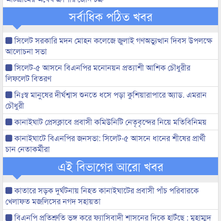
সর্বাধিক পঠিত খবর
সিলেট সরকারি মদন মোহন কলেজে জুলাই গণঅভ্যুত্থান দিবস উপলক্ষে
আলোচনা সভা
সিলেট-৫ আসনে বিএনপির মনোনয়ন প্রত্যাশী আশিক চৌধুরীর
লিফলেট বিতরণ
নিঃস্ব মানুষের দীর্ঘশ্বাস শুনতে ধসে পড়া কুশিয়ারাপারে অ্যাড. এমরান
চৌধুরী
কানাইঘাট প্রেসক্লাবে প্রবাসী কমিউনিটি নেতৃবৃন্দের নিয়ে মতিবিনিময়
কানাইঘাটে বিএনপির জনসভা: সিলেট-৫ আসনে ধানের শীষের প্রার্থী
চান নেতাকর্মীরা
এই বিভাগের আরো খবর
কাতারে সড়ক দুর্ঘটনায় নিহত কানাইঘাটের প্রবাসী পাঁচ পরিবারকে
খেলাফত মজলিসের নগদ সহায়তা
বিএনপি প্রতিশ্রুতি ভঙ্গ করে ফ্যাসিবাদী শাসনের দিকে হাটঁছে : মুহাম্মদ