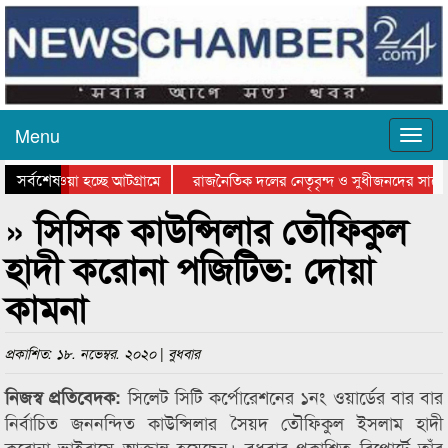
Menu
সর্বশেষ
িয়ে যাওয়া হচ্ছে আটগ্রামে
রাজনৈতিক দলের নেতৃবৃন্দ ও সুধীজনদের সাথে
তিযোগিতার পুরস্কার বিতরণ সম্পন্ন
সিলেটে বাংলাদেশ গ্রুপ থিয়েটার ফেডারেশানের ব
» সিসিক কাউন্সিলার তৌফিকুল
হাদী করোনা পজিটিভ: দোয়া
কামনা
প্রকাশিত: ১৮. নভেম্বর. ২০২০ | বুধবার
সিলেট সিটি কর্পোরেশনের ১নং ওয়ার্ডের বার বার
নিজস্ব প্রতিবেদক:
নির্বাচিত জননন্দিত কাউন্সিলার সৈয়দ তৌফিকুল ইসলাম হাদী
করোনা ভাইরাসে আক্রান্ত হয়েছেন। বুধবার প্রকাশিত রিপোর্টে তাঁর