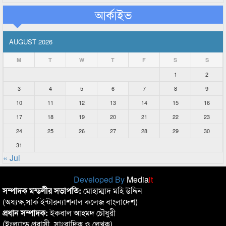
আর্কাইভ
AUGUST 2026
M
T
W
T
F
S
S
1
2
3
4
5
6
7
8
9
10
11
12
13
14
15
16
17
18
19
20
21
22
23
24
25
26
27
28
29
30
31
« Jul
Developed By
Media
it
সম্পাদক মন্ডলীর সভাপতি:
মোহাম্মাদ মহি উদ্দিন
(অধ্যক্ষ,সার্ক ইন্টারন্যাশনাল কলেজ বাংলাদেশ)
প্রধান সম্পাদক:
ইকবাল আহমদ চৌধুরী
(ইংল্যান্ড প্রবাসী, সাংবাদিক ও লেখক)