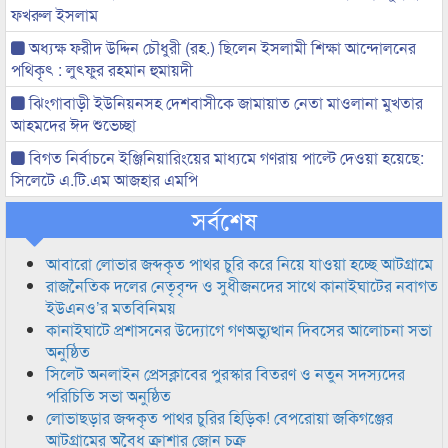
ফখরুল ইসলাম
অধ্যক্ষ ফরীদ উদ্দিন চৌধুরী (রহ.) ছিলেন ইসলামী শিক্ষা আন্দোলনের
পথিকৃৎ : লুৎফুর রহমান হুমায়দী
ঝিংগাবাড়ী ইউনিয়নসহ দেশবাসীকে জামায়াত নেতা মাওলানা মুখতার
আহমদের ঈদ শুভেচ্ছা
বিগত নির্বাচনে ইঞ্জিনিয়ারিংয়ের মাধ্যমে গণরায় পাল্টে দেওয়া হয়েছে:
সিলেটে এ.টি.এম আজহার এমপি
সর্বশেষ
আবারো লোভার জব্দকৃত পাথর চুরি করে নিয়ে যাওয়া হচ্ছে আটগ্রামে
রাজনৈতিক দলের নেতৃবৃন্দ ও সুধীজনদের সাথে কানাইঘাটের নবাগত
ইউএনও’র মতবিনিময়
কানাইঘাটে প্রশাসনের উদ্যোগে গণঅভ্যুত্থান দিবসের আলোচনা সভা
অনুষ্ঠিত
সিলেট অনলাইন প্রেসক্লাবের পুরস্কার বিতরণ ও নতুন সদস্যদের
পরিচিতি সভা অনুষ্ঠিত
লোভাছড়ার জব্দকৃত পাথর চুরির হিড়িক! বেপরোয়া জকিগঞ্জের
আটগ্রামের অবৈধ ক্রাশার জোন চক্র