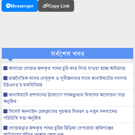
Messenger
Copy Link
সর্বশেষ খবর
আবারো লোভার জব্দকৃত পাথর চুরি করে নিয়ে যাওয়া হচ্ছে আটগ্রামে
রাজনৈতিক দলের নেতৃবৃন্দ ও সুধীজনদের সাথে কানাইঘাটের নবাগত
ইউএনও’র মতবিনিময়
কানাইঘাটে প্রশাসনের উদ্যোগে গণঅভ্যুত্থান দিবসের আলোচনা সভা
অনুষ্ঠিত
সিলেট অনলাইন প্রেসক্লাবের পুরস্কার বিতরণ ও নতুন সদস্যদের
পরিচিতি সভা অনুষ্ঠিত
লোভাছড়ার জব্দকৃত পাথর চুরির হিড়িক! বেপরোয়া জকিগঞ্জের
আটগ্রামের অবৈধ ক্রাশার জোন চক্র