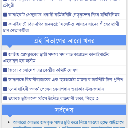
চৌধুরী
কানাইঘাট প্রেসক্লাবে প্রবাসী কমিউনিটি নেতৃবৃন্দের নিয়ে মতিবিনিময়
কানাইঘাটে বিএনপির জনসভা: সিলেট-৫ আসনে ধানের শীষের প্রার্থী
চান নেতাকর্মীরা
এই বিভাগের আরো খবর
জাতীয় প্রেসক্লাবের স্থায়ী সদস্য পদ লাভ করেছেন কানাইঘাটের
এহসানুল হক জসীম
জিরো বাংলাদেশ এর কেন্দ্রীয় কমিটি ঘোষণা
আদালতে বিয়ানীবাজারের এক ‘হত্যাচেষ্টা মামলা’র চার্জশীট দিল পুলিশ
‘সেনাবাহিনী পদক’ পেলেন সেনাপ্রধান ওয়াকার-উজ-জামান
ভয়াবহ ভূমিকম্পে কেঁপে উঠেছে রাজধানী ঢাকা, নিহত ৩
সর্বশেষ
আবারো লোভার জব্দকৃত পাথর চুরি করে নিয়ে যাওয়া হচ্ছে আটগ্রামে