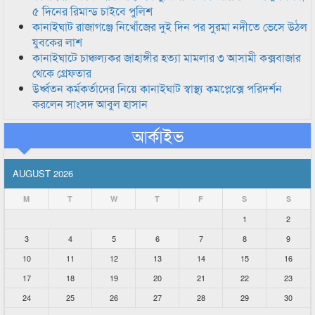
৫ দিনের রিমান্ড চাইবে পুলিশ
কানাইঘাট রাজাগঞ্জে নিখোঁজের দুই দিন পর সুরমা নদীতে ভেসে উঠল
যুবকের লাশ
কানাইঘাটে চাঞ্চল্যকর জাহাঙ্গীর হত্যা মামলার ৩ আসামী কক্সবাজার
থেকে গ্রেফতার
উর্ধ্বতন কর্মকর্তাদের নিয়ে কানাইঘাট স্বাস্থ্য কমপ্লেক্সে পরিদর্শন
করলেন সাংসদ আবুল হাসান
আর্কাইভ
AUGUST 2026
M
T
W
T
F
S
S
1
2
3
4
5
6
7
8
9
10
11
12
13
14
15
16
17
18
19
20
21
22
23
24
25
26
27
28
29
30