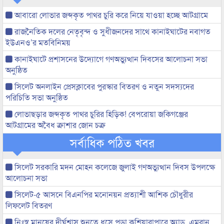
আবারো লোভার জব্দকৃত পাথর চুরি করে নিয়ে যাওয়া হচ্ছে আটগ্রামে
রাজনৈতিক দলের নেতৃবৃন্দ ও সুধীজনদের সাথে কানাইঘাটের নবাগত
ইউএনও’র মতবিনিময়
কানাইঘাটে প্রশাসনের উদ্যোগে গণঅভ্যুত্থান দিবসের আলোচনা সভা
অনুষ্ঠিত
সিলেট অনলাইন প্রেসক্লাবের পুরস্কার বিতরণ ও নতুন সদস্যদের
পরিচিতি সভা অনুষ্ঠিত
লোভাছড়ার জব্দকৃত পাথর চুরির হিড়িক! বেপরোয়া জকিগঞ্জের
আটগ্রামের অবৈধ ক্রাশার জোন চক্র
সর্বাধিক পঠিত খবর
সিলেট সরকারি মদন মোহন কলেজে জুলাই গণঅভ্যুত্থান দিবস উপলক্ষে
আলোচনা সভা
সিলেট-৫ আসনে বিএনপির মনোনয়ন প্রত্যাশী আশিক চৌধুরীর
লিফলেট বিতরণ
নিঃস্ব মানুষের দীর্ঘশ্বাস শুনতে ধসে পড়া কুশিয়ারাপারে অ্যাড. এমরান