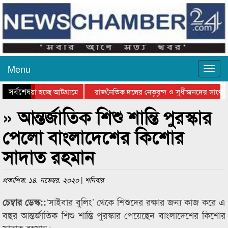
Menu
সর্বশেষ
য়ে যাওয়া হচ্ছে আটগ্রামে
রাজনৈতিক দলের নেতৃবৃন্দ ও সুধীজনদের সাথে ক
িযোগিতার পুরস্কার বিতরণ সম্পন্ন
সিলেটে বাংলাদেশ গ্রুপ থিয়েটার ফেডারেশানের বি
» আন্তর্জাতিক শিশু শান্তি পুরস্কার
পেলো বাংলাদেশের কিশোর
সাদাত রহমান
প্রকাশিত: ১৪. নভেম্বর. ২০২০ | শনিবার
‘সাইবার বুলিং’ থেকে শিশুদের রক্ষার জন্য কাজ করে এ
চেম্বার ডেস্ক::
বছর আন্তর্জাতিক শিশু শান্তি পুরস্কার পেয়েছেন বাংলাদেশের কিশোর
সাদাত রহমান।