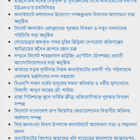
রাজনৈতিক দলের নেতৃবৃন্দ ও সুধীজনদের সাথে কানাইঘাটের নবাগত
ইউএনও’র মতবিনিময়
কানাইঘাটে প্রশাসনের উদ্যোগে গণঅভ্যুত্থান দিবসের আলোচনা সভা
অনুষ্ঠিত
সিলেট অনলাইন প্রেসক্লাবের পুরস্কার বিতরণ ও নতুন সদস্যদের
পরিচিতি সভা অনুষ্ঠিত
লোভাছড়ার জব্দকৃত পাথর চুরির হিড়িক! বেপরোয়া জকিগঞ্জের
আটগ্রামের অবৈধ ক্রাশার জোন চক্র
লন্ডনে সিলেট শাহজালাল হাউজিং এস্টেটস (উপশহর) প্রবাসী
অ্যাসোসিয়েশনের সভা অনুষ্ঠিত
কাতারে সড়ক দুর্ঘটনায় নিহত কানাইঘাটের প্রবাসী পাঁচ পরিবারকে
খেলাফত মজলিসের নগদ সহায়তা
বিএনপি সকল ধর্মের মানুষের সমান অধিকার ও ধর্মীয় মুল্যবোধে
বিশ্বাসী: আবুল কাহের চৌ: শামিম
রাজা গিরিশচন্দ্র স্কুলে বার্ষিক ক্রীড়া প্রতিযোগিতার পুরস্কার বিতরণ
সম্পন্ন
সিলেটে বাংলাদেশ গ্রুপ থিয়েটার ফেডারেশানের বিভাগীয় অভিনয়
কর্মশালা সম্পন্ন
বিশ্ব জনসংখ্যা দিবস উপলক্ষে কানাইঘাটে আলোচনা সভা ও সম্মাননা
প্রদান
কানাইঘাটের কিশোর আহাদের খুনি সায়েমের আদালতে আত্মসমর্পন,