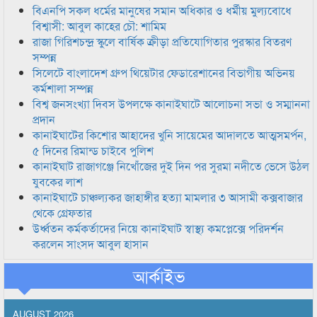
বিএনপি সকল ধর্মের মানুষের সমান অধিকার ও ধর্মীয় মুল্যবোধে
বিশ্বাসী: আবুল কাহের চৌ: শামিম
রাজা গিরিশচন্দ্র স্কুলে বার্ষিক ক্রীড়া প্রতিযোগিতার পুরস্কার বিতরণ
সম্পন্ন
সিলেটে বাংলাদেশ গ্রুপ থিয়েটার ফেডারেশানের বিভাগীয় অভিনয়
কর্মশালা সম্পন্ন
বিশ্ব জনসংখ্যা দিবস উপলক্ষে কানাইঘাটে আলোচনা সভা ও সম্মাননা
প্রদান
কানাইঘাটের কিশোর আহাদের খুনি সায়েমের আদালতে আত্মসমর্পন,
৫ দিনের রিমান্ড চাইবে পুলিশ
কানাইঘাট রাজাগঞ্জে নিখোঁজের দুই দিন পর সুরমা নদীতে ভেসে উঠল
যুবকের লাশ
কানাইঘাটে চাঞ্চল্যকর জাহাঙ্গীর হত্যা মামলার ৩ আসামী কক্সবাজার
থেকে গ্রেফতার
উর্ধ্বতন কর্মকর্তাদের নিয়ে কানাইঘাট স্বাস্থ্য কমপ্লেক্সে পরিদর্শন
করলেন সাংসদ আবুল হাসান
আর্কাইভ
AUGUST 2026