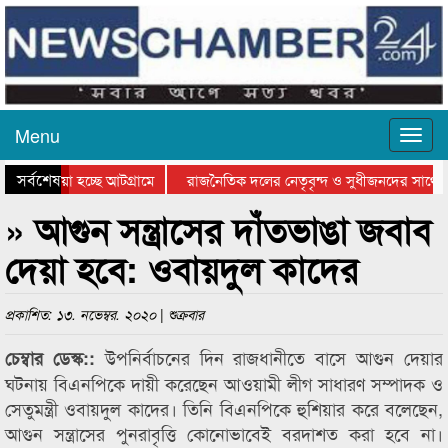
Menu
সর্বশেষ
য়ে যাওয়া হচ্ছে আটগ্রামে
রাজনৈতিক দলের নেতৃবৃন্দ ও সুধীজনদের সাথে 
িযোগিতার পুরস্কার বিতরণ সম্পন্ন
সিলেটে বাংলাদেশ গ্রুপ থিয়েটার ফেডারেশানের বি
» আগুন সন্ত্রাসের দাঁতভাঙা জবাব
দেয়া হবে: ওবায়দুল কাদের
প্রকাশিত: ১৩. নভেম্বর. ২০২০ | শুক্রবার
উপনির্বাচনের দিন রাজধানীতে বাসে আগুন দেয়ার
চেম্বার ডেস্ক::
ঘটনায় বিএনপিকে দায়ী করেছেন আওয়ামী লীগ সাধারণ সম্পাদক ও
সেতুমন্ত্রী ওবায়দুল কাদের। তিনি বিএনপিকে হুশিয়ার করে বলেছেন,
আগুন সন্ত্রাসের পুনরাবৃত্তি কোনোভাবেই বরদাশত করা হবে না।