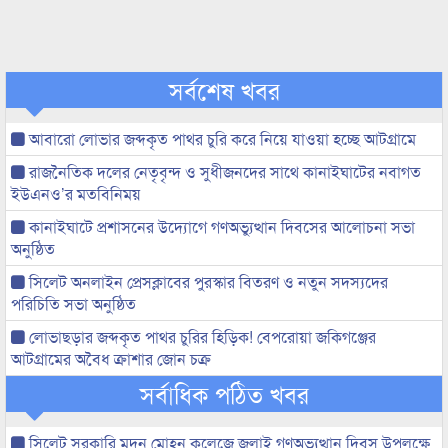
সর্বশেষ খবর
আবারো লোভার জব্দকৃত পাথর চুরি করে নিয়ে যাওয়া হচ্ছে আটগ্রামে
রাজনৈতিক দলের নেতৃবৃন্দ ও সুধীজনদের সাথে কানাইঘাটের নবাগত
ইউএনও’র মতবিনিময়
কানাইঘাটে প্রশাসনের উদ্যোগে গণঅভ্যুত্থান দিবসের আলোচনা সভা
অনুষ্ঠিত
সিলেট অনলাইন প্রেসক্লাবের পুরস্কার বিতরণ ও নতুন সদস্যদের
পরিচিতি সভা অনুষ্ঠিত
লোভাছড়ার জব্দকৃত পাথর চুরির হিড়িক! বেপরোয়া জকিগঞ্জের
আটগ্রামের অবৈধ ক্রাশার জোন চক্র
সর্বাধিক পঠিত খবর
সিলেট সরকারি মদন মোহন কলেজে জুলাই গণঅভ্যুত্থান দিবস উপলক্ষে