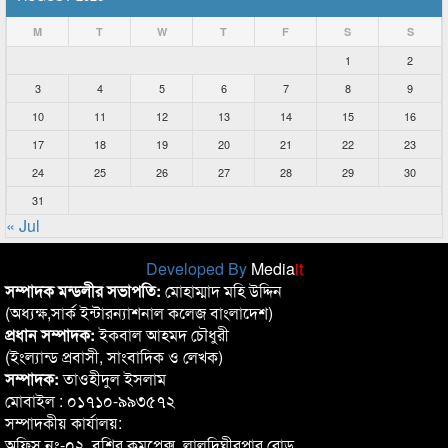
M
T
W
T
F
S
S
1
2
3
4
5
6
7
8
9
10
11
12
13
14
15
16
17
18
19
20
21
22
23
24
25
26
27
28
29
30
31
« Jul
Developed By
Media
it
সম্পাদক মন্ডলীর সভাপতি:
মোহাম্মাদ মহি উদ্দিন
(অধ্যক্ষ,সার্ক ইন্টারন্যাশনাল কলেজ বাংলাদেশ)
প্রধান সম্পাদক:
ইকবাল আহমদ চৌধুরী
(ইংল্যান্ড প্রবাসী, সাংবাদিক ও লেখক)
সম্পাদক:
তাওহীদুল ইসলাম
মোবাইল : ০১৭১০-৯৯৩৫৭২
সম্পাদকীয় কার্যালয়:
অফিস নং-০২, বশির কমপ্লেক্স, লালদিঘীরপার রোড,