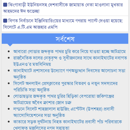
ঝিংগাবাড়ী ইউনিয়নসহ দেশবাসীকে জামায়াত নেতা মাওলানা মুখতার
আহমদের ঈদ শুভেচ্ছা
বিগত নির্বাচনে ইঞ্জিনিয়ারিংয়ের মাধ্যমে গণরায় পাল্টে দেওয়া হয়েছে:
সিলেটে এ.টি.এম আজহার এমপি
সর্বশেষ
আবারো লোভার জব্দকৃত পাথর চুরি করে নিয়ে যাওয়া হচ্ছে আটগ্রামে
রাজনৈতিক দলের নেতৃবৃন্দ ও সুধীজনদের সাথে কানাইঘাটের নবাগত
ইউএনও’র মতবিনিময়
কানাইঘাটে প্রশাসনের উদ্যোগে গণঅভ্যুত্থান দিবসের আলোচনা সভা
অনুষ্ঠিত
সিলেট অনলাইন প্রেসক্লাবের পুরস্কার বিতরণ ও নতুন সদস্যদের
পরিচিতি সভা অনুষ্ঠিত
লোভাছড়ার জব্দকৃত পাথর চুরির হিড়িক! বেপরোয়া জকিগঞ্জের
আটগ্রামের অবৈধ ক্রাশার জোন চক্র
লন্ডনে সিলেট শাহজালাল হাউজিং এস্টেটস (উপশহর) প্রবাসী
অ্যাসোসিয়েশনের সভা অনুষ্ঠিত
কাতারে সড়ক দুর্ঘটনায় নিহত কানাইঘাটের প্রবাসী পাঁচ পরিবারকে
খেলাফত মজলিসের নগদ সহায়তা