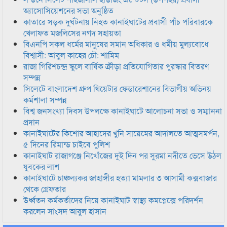
অ্যাসোসিয়েশনের সভা অনুষ্ঠিত
কাতারে সড়ক দুর্ঘটনায় নিহত কানাইঘাটের প্রবাসী পাঁচ পরিবারকে
খেলাফত মজলিসের নগদ সহায়তা
বিএনপি সকল ধর্মের মানুষের সমান অধিকার ও ধর্মীয় মুল্যবোধে
বিশ্বাসী: আবুল কাহের চৌ: শামিম
রাজা গিরিশচন্দ্র স্কুলে বার্ষিক ক্রীড়া প্রতিযোগিতার পুরস্কার বিতরণ
সম্পন্ন
সিলেটে বাংলাদেশ গ্রুপ থিয়েটার ফেডারেশানের বিভাগীয় অভিনয়
কর্মশালা সম্পন্ন
বিশ্ব জনসংখ্যা দিবস উপলক্ষে কানাইঘাটে আলোচনা সভা ও সম্মাননা
প্রদান
কানাইঘাটের কিশোর আহাদের খুনি সায়েমের আদালতে আত্মসমর্পন,
৫ দিনের রিমান্ড চাইবে পুলিশ
কানাইঘাট রাজাগঞ্জে নিখোঁজের দুই দিন পর সুরমা নদীতে ভেসে উঠল
যুবকের লাশ
কানাইঘাটে চাঞ্চল্যকর জাহাঙ্গীর হত্যা মামলার ৩ আসামী কক্সবাজার
থেকে গ্রেফতার
উর্ধ্বতন কর্মকর্তাদের নিয়ে কানাইঘাট স্বাস্থ্য কমপ্লেক্সে পরিদর্শন
করলেন সাংসদ আবুল হাসান