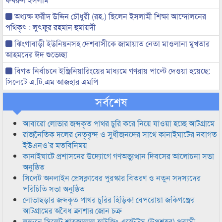
অধ্যক্ষ ফরীদ উদ্দিন চৌধুরী (রহ.) ছিলেন ইসলামী শিক্ষা আন্দোলনের
পথিকৃৎ : লুৎফুর রহমান হুমায়দী
ঝিংগাবাড়ী ইউনিয়নসহ দেশবাসীকে জামায়াত নেতা মাওলানা মুখতার
আহমদের ঈদ শুভেচ্ছা
বিগত নির্বাচনে ইঞ্জিনিয়ারিংয়ের মাধ্যমে গণরায় পাল্টে দেওয়া হয়েছে:
সিলেটে এ.টি.এম আজহার এমপি
সর্বশেষ
আবারো লোভার জব্দকৃত পাথর চুরি করে নিয়ে যাওয়া হচ্ছে আটগ্রামে
রাজনৈতিক দলের নেতৃবৃন্দ ও সুধীজনদের সাথে কানাইঘাটের নবাগত
ইউএনও’র মতবিনিময়
কানাইঘাটে প্রশাসনের উদ্যোগে গণঅভ্যুত্থান দিবসের আলোচনা সভা
অনুষ্ঠিত
সিলেট অনলাইন প্রেসক্লাবের পুরস্কার বিতরণ ও নতুন সদস্যদের
পরিচিতি সভা অনুষ্ঠিত
লোভাছড়ার জব্দকৃত পাথর চুরির হিড়িক! বেপরোয়া জকিগঞ্জের
আটগ্রামের অবৈধ ক্রাশার জোন চক্র
লন্ডনে সিলেট শাহজালাল হাউজিং এস্টেটস (উপশহর) প্রবাসী