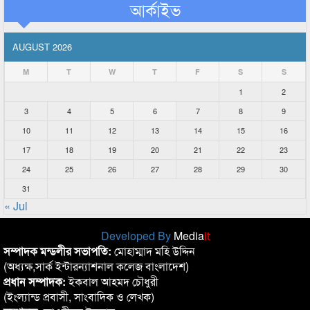
আর্কাইভ
AUGUST 2026
M
T
W
T
F
S
S
1
2
3
4
5
6
7
8
9
10
11
12
13
14
15
16
17
18
19
20
21
22
23
24
25
26
27
28
29
30
31
« Jul
Developed By
Media
it
সম্পাদক মন্ডলীর সভাপতি:
মোহাম্মাদ মহি উদ্দিন
(অধ্যক্ষ,সার্ক ইন্টারন্যাশনাল কলেজ বাংলাদেশ)
প্রধান সম্পাদক:
ইকবাল আহমদ চৌধুরী
(ইংল্যান্ড প্রবাসী, সাংবাদিক ও লেখক)