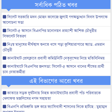
সর্বাধিক পঠিত খবর
সিলেট সরকারি মদন মোহন কলেজে জুলাই গণঅভ্যুত্থান দিবস উপলক্ষে
আলোচনা সভা
সিলেট-৫ আসনে বিএনপির মনোনয়ন প্রত্যাশী আশিক চৌধুরীর
লিফলেট বিতরণ
নিঃস্ব মানুষের দীর্ঘশ্বাস শুনতে ধসে পড়া কুশিয়ারাপারে অ্যাড. এমরান
চৌধুরী
কানাইঘাট প্রেসক্লাবে প্রবাসী কমিউনিটি নেতৃবৃন্দের নিয়ে মতিবিনিময়
কানাইঘাটে বিএনপির জনসভা: সিলেট-৫ আসনে ধানের শীষের প্রার্থী
চান নেতাকর্মীরা
এই বিভাগের আরো খবর
কাতারে সড়ক দুর্ঘটনায় নিহত কানাইঘাটের প্রবাসী পাঁচ পরিবারকে
খেলাফত মজলিসের নগদ সহায়তা
বিএনপি প্রতিশ্রুতি ভঙ্গ করে ফ্যাসিবাদী শাসনের দিকে হাটঁছে : মুহাম্মদ
ফখরুল ইসলাম