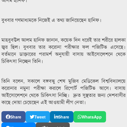
বুধবার গণমাধ্যমকে নিজেই এ তথ্য জানিয়েছেন হানিফ।
মাহবুবউল আলম হানিফ জানান, কয়েক দিন ধরেই তার শরীরে হালকা
জ্বর ছিল। বুধবার তার করোনা পরীক্ষার ফল পজিটিভ এসেছে।
বর্তমানে ডাক্তারের পরামর্শ অনুযায়ী বাসায় আইসোলেশনে থেকে
চিকিৎসা নিচ্ছেন তিনি।
তিনি বলেন, সকালে বঙ্গবন্ধু শেখ মুজিব মেডিকেল বিশ্ববিদ্যালয়ে
করোনার নমুনা পরীক্ষা করালে রিপোর্ট পজিটিভ আসে। বাসায়
আইসোলেশনে থেকে চিকিৎসা নিচ্ছি। দ্রুত সুস্থতার জন্য দেশবাসীর
কাছে দোয়া চেয়েছেন এই আওয়ামী লীগ নেতা।
Share
Tweet
Share
WhatsApp