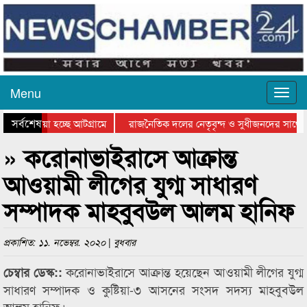
Menu
সর্বশেষ
িয়ে যাওয়া হচ্ছে আটগ্রামে
রাজনৈতিক দলের নেতৃবৃন্দ ও সুধীজনদের সাথে 
িযোগিতার পুরস্কার বিতরণ সম্পন্ন
সিলেটে বাংলাদেশ গ্রুপ থিয়েটার ফেডারেশানের বি
» করোনাভাইরাসে আক্রান্ত
আওয়ামী লীগের যুগ্ম সাধারণ
সম্পাদক মাহবুবউল আলম হানিফ
প্রকাশিত: ১১. নভেম্বর. ২০২০ | বুধবার
করোনাভাইরাসে আক্রান্ত হয়েছেন আওয়ামী লীগের যুগ্ম
চেম্বার ডেস্ক::
সাধারণ সম্পাদক ও কুষ্টিয়া-৩ আসনের সংসদ সদস্য মাহবুবউল
আলম হানিফ।