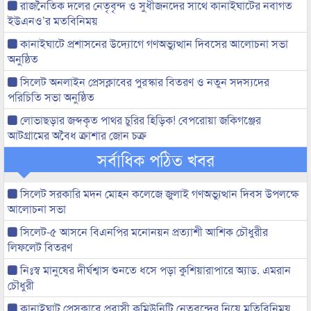
রাজনৈতিক দলের নেতৃবৃন্দ ও সুধীজনদের সাথে কানাইঘাটের নবাগত
ইউএনও’র মতবিনিময়
কানাইঘাটে প্রশাসনের উদ্যোগে গণঅভ্যুত্থান দিবসের আলোচনা সভা
অনুষ্ঠিত
সিলেট অনলাইন প্রেসক্লাবের পুরস্কার বিতরণ ও নতুন সদস্যদের
পরিচিতি সভা অনুষ্ঠিত
লোভাছড়ার জব্দকৃত পাথর চুরির হিড়িক! বেপরোয়া জকিগঞ্জের
আটগ্রামের অবৈধ ক্রাশার জোন চক্র
সর্বাধিক পঠিত খবর
সিলেট সরকারি মদন মোহন কলেজে জুলাই গণঅভ্যুত্থান দিবস উপলক্ষে
আলোচনা সভা
সিলেট-৫ আসনে বিএনপির মনোনয়ন প্রত্যাশী আশিক চৌধুরীর
লিফলেট বিতরণ
নিঃস্ব মানুষের দীর্ঘশ্বাস শুনতে ধসে পড়া কুশিয়ারাপারে অ্যাড. এমরান
চৌধুরী
কানাইঘাট প্রেসক্লাবে প্রবাসী কমিউনিটি নেতৃবৃন্দের নিয়ে মতিবিনিময়