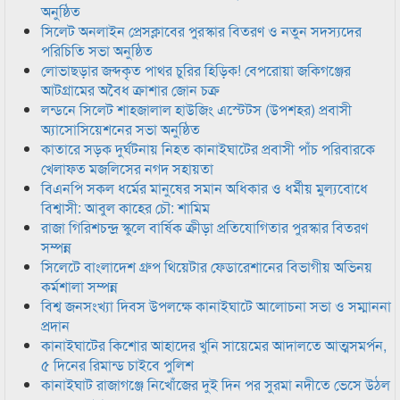
অনুষ্ঠিত
সিলেট অনলাইন প্রেসক্লাবের পুরস্কার বিতরণ ও নতুন সদস্যদের
পরিচিতি সভা অনুষ্ঠিত
লোভাছড়ার জব্দকৃত পাথর চুরির হিড়িক! বেপরোয়া জকিগঞ্জের
আটগ্রামের অবৈধ ক্রাশার জোন চক্র
লন্ডনে সিলেট শাহজালাল হাউজিং এস্টেটস (উপশহর) প্রবাসী
অ্যাসোসিয়েশনের সভা অনুষ্ঠিত
কাতারে সড়ক দুর্ঘটনায় নিহত কানাইঘাটের প্রবাসী পাঁচ পরিবারকে
খেলাফত মজলিসের নগদ সহায়তা
বিএনপি সকল ধর্মের মানুষের সমান অধিকার ও ধর্মীয় মুল্যবোধে
বিশ্বাসী: আবুল কাহের চৌ: শামিম
রাজা গিরিশচন্দ্র স্কুলে বার্ষিক ক্রীড়া প্রতিযোগিতার পুরস্কার বিতরণ
সম্পন্ন
সিলেটে বাংলাদেশ গ্রুপ থিয়েটার ফেডারেশানের বিভাগীয় অভিনয়
কর্মশালা সম্পন্ন
বিশ্ব জনসংখ্যা দিবস উপলক্ষে কানাইঘাটে আলোচনা সভা ও সম্মাননা
প্রদান
কানাইঘাটের কিশোর আহাদের খুনি সায়েমের আদালতে আত্মসমর্পন,
৫ দিনের রিমান্ড চাইবে পুলিশ
কানাইঘাট রাজাগঞ্জে নিখোঁজের দুই দিন পর সুরমা নদীতে ভেসে উঠল