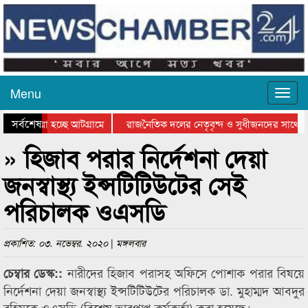
Menu
সর্বশেষ
য়ে যাওয়া হচ্ছে আটগ্রামে
রাজনৈতিক দলের নেতৃবৃন্দ ও সুধীজনদের সাথে ক
যোগিতার পুরস্কার বিতরণ সম্পন্ন
সিলেটে বাংলাদেশ গ্রুপ থিয়েটার ফেডারেশানের বিভ
» হিজাব পরার নির্দেশনা দেয়া
জনস্বাস্থ্য ইন্সটিটিউটের সেই
পরিচালক ওএসডি
প্রকাশিত: ০৩. নভেম্বর. ২০২০ | মঙ্গলবার
নারীদের হিজাব পরাসহ অফিসে পোশাক পরার বিষয়ে
চেম্বার ডেস্ক::
নির্দেশনা দেয়া জনস্বাস্থ্য ইন্সটিটিউটের পরিচালক ডা. মুহাম্মদ আবদুর
রহিমকে ওএসডি (বিশেষ ভারপ্রাপ্ত কর্মকর্তা) করা হয়েছে।