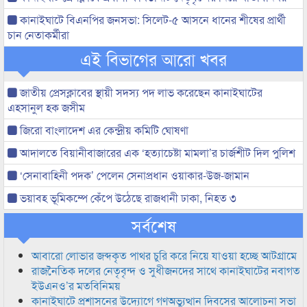
কানাইঘাটে বিএনপির জনসভা: সিলেট-৫ আসনে ধানের শীষের প্রার্থী
চান নেতাকর্মীরা
এই বিভাগের আরো খবর
জাতীয় প্রেসক্লাবের স্থায়ী সদস্য পদ লাভ করেছেন কানাইঘাটের
এহসানুল হক জসীম
জিরো বাংলাদেশ এর কেন্দ্রীয় কমিটি ঘোষণা
আদালতে বিয়ানীবাজারের এক ‘হত্যাচেষ্টা মামলা’র চার্জশীট দিল পুলিশ
‘সেনাবাহিনী পদক’ পেলেন সেনাপ্রধান ওয়াকার-উজ-জামান
ভয়াবহ ভূমিকম্পে কেঁপে উঠেছে রাজধানী ঢাকা, নিহত ৩
সর্বশেষ
আবারো লোভার জব্দকৃত পাথর চুরি করে নিয়ে যাওয়া হচ্ছে আটগ্রামে
রাজনৈতিক দলের নেতৃবৃন্দ ও সুধীজনদের সাথে কানাইঘাটের নবাগত
ইউএনও’র মতবিনিময়
কানাইঘাটে প্রশাসনের উদ্যোগে গণঅভ্যুত্থান দিবসের আলোচনা সভা