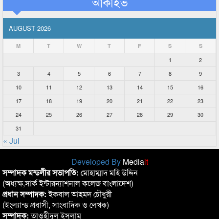
আর্কাইভ
AUGUST 2026
M
T
W
T
F
S
S
1
2
3
4
5
6
7
8
9
10
11
12
13
14
15
16
17
18
19
20
21
22
23
24
25
26
27
28
29
30
31
« Jul
Developed By
Media
it
সম্পাদক মন্ডলীর সভাপতি:
মোহাম্মাদ মহি উদ্দিন
(অধ্যক্ষ,সার্ক ইন্টারন্যাশনাল কলেজ বাংলাদেশ)
প্রধান সম্পাদক:
ইকবাল আহমদ চৌধুরী
(ইংল্যান্ড প্রবাসী, সাংবাদিক ও লেখক)
সম্পাদক:
তাওহীদুল ইসলাম