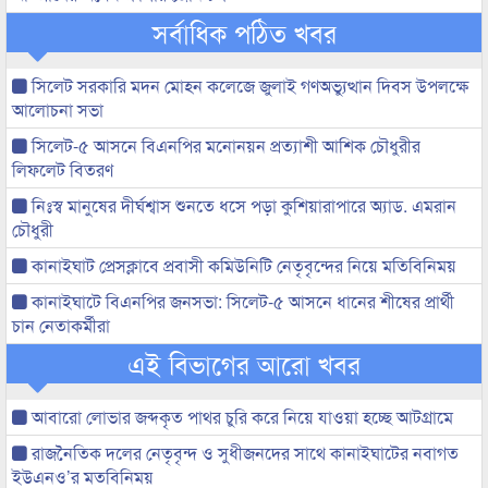
সর্বাধিক পঠিত খবর
সিলেট সরকারি মদন মোহন কলেজে জুলাই গণঅভ্যুত্থান দিবস উপলক্ষে
আলোচনা সভা
সিলেট-৫ আসনে বিএনপির মনোনয়ন প্রত্যাশী আশিক চৌধুরীর
লিফলেট বিতরণ
নিঃস্ব মানুষের দীর্ঘশ্বাস শুনতে ধসে পড়া কুশিয়ারাপারে অ্যাড. এমরান
চৌধুরী
কানাইঘাট প্রেসক্লাবে প্রবাসী কমিউনিটি নেতৃবৃন্দের নিয়ে মতিবিনিময়
কানাইঘাটে বিএনপির জনসভা: সিলেট-৫ আসনে ধানের শীষের প্রার্থী
চান নেতাকর্মীরা
এই বিভাগের আরো খবর
আবারো লোভার জব্দকৃত পাথর চুরি করে নিয়ে যাওয়া হচ্ছে আটগ্রামে
রাজনৈতিক দলের নেতৃবৃন্দ ও সুধীজনদের সাথে কানাইঘাটের নবাগত
ইউএনও’র মতবিনিময়