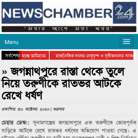
Menu
সর্বশেষ
ে যাওয়া হচ্ছে আটগ্রামে
রাজনৈতিক দলের নেতৃবৃন্দ ও সুধীজনদের সাথে ক
যোগিতার পুরস্কার বিতরণ সম্পন্ন
সিলেটে বাংলাদেশ গ্রুপ থিয়েটার ফেডারেশানের বিভ
» জগন্নাথপুরে রাস্তা থেকে তুলে
নিয়ে তরুণীকে রাতভর আটকে
রেখে ধর্ষণ
প্রকাশিত: ৩০. অক্টোবর. ২০২০ | শুক্রবার
সুনামগঞ্জের জগন্নাথপুরে এক তরুণীকে জোরপূর্বক
চেম্বার ডেস্ক::
বাড়িতে আটকে রেখে রাতভর ধর্ষণের অভিযোগ পাওয়া গেছে। এ
ঘটনায় ধর্ষিতা তরুণীর মা বাদী হয়ে সুনামগঞ্জের নারী ও শিশু নির্যাতন