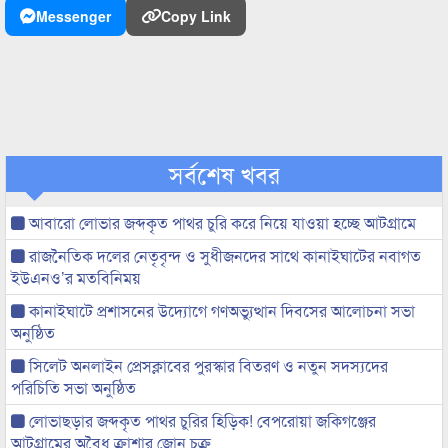
Messenger
Copy Link
সর্বশেষ খবর
আবারো লোভার জব্দকৃত পাথর চুরি করে নিয়ে যাওয়া হচ্ছে আটগ্রামে
রাজনৈতিক দলের নেতৃবৃন্দ ও সুধীজনদের সাথে কানাইঘাটের নবাগত
ইউএনও’র মতবিনিময়
কানাইঘাটে প্রশাসনের উদ্যোগে গণঅভ্যুত্থান দিবসের আলোচনা সভা
অনুষ্ঠিত
সিলেট অনলাইন প্রেসক্লাবের পুরস্কার বিতরণ ও নতুন সদস্যদের
পরিচিতি সভা অনুষ্ঠিত
লোভাছড়ার জব্দকৃত পাথর চুরির হিড়িক! বেপরোয়া জকিগঞ্জের
আটগ্রামের অবৈধ ক্রাশার জোন চক্র