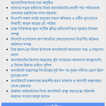
অ্যাসোসিয়েশনের সভা অনুষ্ঠিত
কাতারে সড়ক দুর্ঘটনায় নিহত কানাইঘাটের প্রবাসী পাঁচ পরিবারকে
খেলাফত মজলিসের নগদ সহায়তা
বিএনপি সকল ধর্মের মানুষের সমান অধিকার ও ধর্মীয় মুল্যবোধে
বিশ্বাসী: আবুল কাহের চৌ: শামিম
রাজা গিরিশচন্দ্র স্কুলে বার্ষিক ক্রীড়া প্রতিযোগিতার পুরস্কার বিতরণ
সম্পন্ন
সিলেটে বাংলাদেশ গ্রুপ থিয়েটার ফেডারেশানের বিভাগীয় অভিনয়
কর্মশালা সম্পন্ন
বিশ্ব জনসংখ্যা দিবস উপলক্ষে কানাইঘাটে আলোচনা সভা ও সম্মাননা
প্রদান
কানাইঘাটের কিশোর আহাদের খুনি সায়েমের আদালতে আত্মসমর্পন,
৫ দিনের রিমান্ড চাইবে পুলিশ
কানাইঘাট রাজাগঞ্জে নিখোঁজের দুই দিন পর সুরমা নদীতে ভেসে উঠল
যুবকের লাশ
কানাইঘাটে চাঞ্চল্যকর জাহাঙ্গীর হত্যা মামলার ৩ আসামী কক্সবাজার
থেকে গ্রেফতার
উর্ধ্বতন কর্মকর্তাদের নিয়ে কানাইঘাট স্বাস্থ্য কমপ্লেক্সে পরিদর্শন
করলেন সাংসদ আবুল হাসান