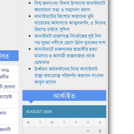
বিশ্ব জনসংখ্যা দিবস উপলক্ষে কানাইঘাটে
আলোচনা সভা ও সম্মাননা প্রদান
কানাইঘাটের কিশোর আহাদের খুনি
সায়েমের আদালতে আত্মসমর্পন, ৫ দিনের
রিমান্ড চাইবে পুলিশ
কানাইঘাট রাজাগঞ্জে নিখোঁজের দুই দিন
পর সুরমা নদীতে ভেসে উঠল যুবকের লাশ
কানাইঘাটে চাঞ্চল্যকর জাহাঙ্গীর হত্যা
খবর
মামলার ৩ আসামী কক্সবাজার থেকে
গ্রেফতার
উর্ধ্বতন কর্মকর্তাদের নিয়ে কানাইঘাট
দ লাভ
স্বাস্থ্য কমপ্লেক্সে পরিদর্শন করলেন সাংসদ
জসীম
আবুল হাসান
টি ঘোষণা
আর্কাইভ
াচেষ্টা
AUGUST 2026
রধান
M
T
W
T
F
S
S
াজধানী
1
2