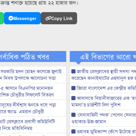
রান্ত শনাক্ত হয়েছে প্রায় ২২ হাজার জন।
Messenger
Copy Link
সর্বাধিক পঠিত খবর
এই বিভাগের আরো 
 সরকারি মদন মোহন কলেজে জুলাই
জাতীয় প্রেসক্লাবের স্থায়ী সদস্য প
্থান দিবস উপলক্ষে আলোচনা সভা
করেছেন কানাইঘাটের এহসানুল হক 
-৫ আসনে বিএনপির মনোনয়ন
জিরো বাংলাদেশ এর কেন্দ্রীয় কমি
ী আশিক চৌধুরীর লিফলেট বিতরণ
আদালতে বিয়ানীবাজারের এক ‘হত্য
মানুষের দীর্ঘশ্বাস শুনতে ধসে পড়া
মামলা’র চার্জশীট দিল পুলিশ
ারে অ্যাড. এমরান চৌধুরী
‘সেনাবাহিনী পদক’ পেলেন সেনাপ্
ট প্রেসক্লাবে প্রবাসী কমিউনিটি
ওয়াকার-উজ-জামান
ের নিয়ে মতিবিনিময়
ভয়াবহ ভূমিকম্পে কেঁপে উঠেছে র