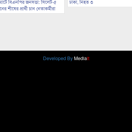
ঘাটে বিএনপির জনসভা: সিলেট-৫
ঢাকা, নিহত ৩
র শীষের প্রার্থী চান নেতাকর্মীরা
Developed By
Media
it