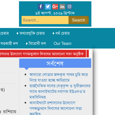
৯ই আগস্ট, ২০২৬ খ্রিস্টাব্দ
চেম্বার
♦ তথ্যপ্রযুক্তি চেম্বার
♦ ধর্ম চেম্বার
 সরকারী দল
♦ বিরোধী দল
Our Team
নের উদ্যোগে গণঅভ্যুত্থান দিবসের আলোচনা সভা অনুষ্ঠিত
সিলেট অনলাইন প্রেস
সর্বশেষ
আবারো লোভার জব্দকৃত পাথর চুরি করে
নিয়ে যাওয়া হচ্ছে আটগ্রামে
রাজনৈতিক দলের নেতৃবৃন্দ ও সুধীজনদের
চও)
সাথে কানাইঘাটের নবাগত ইউএনও’র
মতবিনিময়
কানাইঘাটে প্রশাসনের উদ্যোগে
গণঅভ্যুত্থান দিবসের আলোচনা সভা
 ও রাশিয়ায়
অনুষ্ঠিত