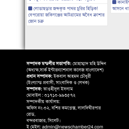
কানাই
লোভাছড়ার জব্দকৃত পাথর চুরির হিড়িক!
আসনে ধানে
বেপরোয়া জকিগঞ্জের আটগ্রামের অবৈধ ক্রাশার
জোন চক্র
সম্পাদক মন্ডলীর সভাপতি:
মোহাম্মাদ মহি উদ্দিন
(অধ্যক্ষ,সার্ক ইন্টারন্যাশনাল কলেজ বাংলাদেশ)
প্রধান সম্পাদক:
ইকবাল আহমদ চৌধুরী
(ইংল্যান্ড প্রবাসী, সাংবাদিক ও লেখক)
সম্পাদক:
তাওহীদুল ইসলাম
মোবাইল : ০১৭১০-৯৯৩৫৭২
সম্পাদকীয় কার্যালয়:
অফিস নং-০২, বশির কমপ্লেক্স, লালদিঘীরপার
রোড,
বন্দরবাজার, সিলেট।
ই মেইল: admin@newschamber24.com