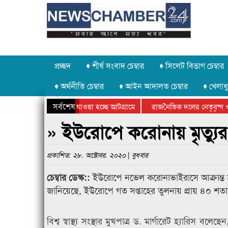
প্রচ্ছদ
♦ শীর্ষ সংবাদ চেম্বার
♦ সিলেট বিভাগ চেম্বার
♦ অর্থনীতি চেম্বার
♦ আইন আদালত চেম্বার
♦ খেলাধু
সর্বশেষ
 পাথর চুরি করে নিয়ে যাওয়া হচ্ছে আটগ্রামে
রাজনৈতিক দলের নেতৃবৃন্দ ও
ে বার্ষিক ক্রীড়া প্রতিযোগিতার পুরস্কার বিতরণ সম্পন্ন
সিলেটে বাংলাদেশ গ্রুপ থিয়
» ইউরোপে করোনায় মৃত্যু
প্রকাশিত: ২৮. অক্টোবর. ২০২০ | বুধবার
ইউরোপে নভেল করোনাভাইরাসে আক্রান্ত হয়ে দ
চেম্বার ডেস্ক::
জানিয়েছে, ইউরোপে গত সপ্তাহের তুলনায় প্রায় ৪০ শতাং
বিশ্ব স্বাস্থ্য সংস্থার মুখপাত্র ড. মার্গারেট হ্যারিস ব