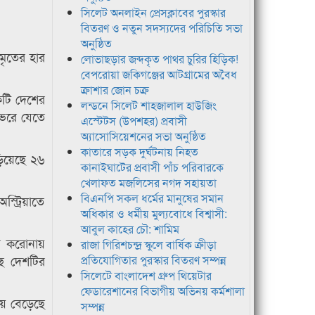
সিলেট অনলাইন প্রেসক্লাবের পুরস্কার
বিতরণ ও নতুন সদস্যদের পরিচিতি সভা
অনুষ্ঠিত
মৃতের হার
লোভাছড়ার জব্দকৃত পাথর চুরির হিড়িক!
বেপরোয়া জকিগঞ্জের আটগ্রামের অবৈধ
ক্রাশার জোন চক্র
কটি দেশের
লন্ডনে সিলেট শাহজালাল হাউজিং
 ভরে যেতে
এস্টেটস (উপশহর) প্রবাসী
অ্যাসোসিয়েশনের সভা অনুষ্ঠিত
কাতারে সড়ক দুর্ঘটনায় নিহত
ড়িয়েছে ২৬
কানাইঘাটের প্রবাসী পাঁচ পরিবারকে
খেলাফত মজলিসের নগদ সহায়তা
বিএনপি সকল ধর্মের মানুষের সমান
্ট্রিয়াতে
অধিকার ও ধর্মীয় মুল্যবোধে বিশ্বাসী:
আবুল কাহের চৌ: শামিম
ার করোনায়
রাজা গিরিশচন্দ্র স্কুলে বার্ষিক ক্রীড়া
ছে দেশটির
প্রতিযোগিতার পুরস্কার বিতরণ সম্পন্ন
সিলেটে বাংলাদেশ গ্রুপ থিয়েটার
ফেডারেশানের বিভাগীয় অভিনয় কর্মশালা
ায় বেড়েছে
সম্পন্ন