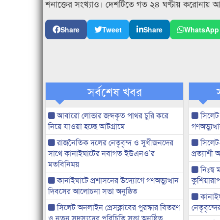
শনাক্তের সংখ্যাও। দেশটিতে গত ২৪ ঘণ্টায় করোনায় আক্
Share
Tweet
Share
WhatsApp
সর্বশেষ খবর
আবারো লোভার জব্দকৃত পাথর চুরি করে
সিলেট
নিয়ে যাওয়া হচ্ছে আটগ্রামে
গণঅভ্যুত
রাজনৈতিক দলের নেতৃবৃন্দ ও সুধীজনদের
সিলেট
সাথে কানাইঘাটের নবাগত ইউএনও’র
প্রত্যাশ
মতবিনিময়
নিঃস্ব 
কানাইঘাটে প্রশাসনের উদ্যোগে গণঅভ্যুত্থান
কুশিয়ারাপ
দিবসের আলোচনা সভা অনুষ্ঠিত
কানাইঘা
সিলেট অনলাইন প্রেসক্লাবের পুরস্কার বিতরণ
নেতৃবৃন্দ
ও নতুন সদস্যদের পরিচিতি সভা অনুষ্ঠিত