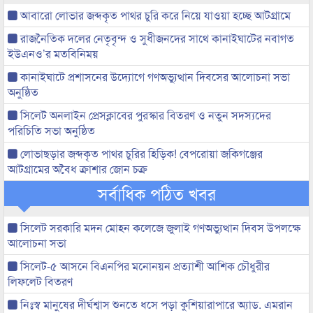
আবারো লোভার জব্দকৃত পাথর চুরি করে নিয়ে যাওয়া হচ্ছে আটগ্রামে
রাজনৈতিক দলের নেতৃবৃন্দ ও সুধীজনদের সাথে কানাইঘাটের নবাগত
ইউএনও’র মতবিনিময়
কানাইঘাটে প্রশাসনের উদ্যোগে গণঅভ্যুত্থান দিবসের আলোচনা সভা
অনুষ্ঠিত
সিলেট অনলাইন প্রেসক্লাবের পুরস্কার বিতরণ ও নতুন সদস্যদের
পরিচিতি সভা অনুষ্ঠিত
লোভাছড়ার জব্দকৃত পাথর চুরির হিড়িক! বেপরোয়া জকিগঞ্জের
আটগ্রামের অবৈধ ক্রাশার জোন চক্র
সর্বাধিক পঠিত খবর
সিলেট সরকারি মদন মোহন কলেজে জুলাই গণঅভ্যুত্থান দিবস উপলক্ষে
আলোচনা সভা
সিলেট-৫ আসনে বিএনপির মনোনয়ন প্রত্যাশী আশিক চৌধুরীর
লিফলেট বিতরণ
নিঃস্ব মানুষের দীর্ঘশ্বাস শুনতে ধসে পড়া কুশিয়ারাপারে অ্যাড. এমরান