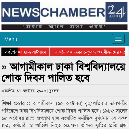
Menu
সর্বশেষ
িয়ে যাওয়া হচ্ছে আটগ্রামে
রাজনৈতিক দলের নেতৃবৃন্দ ও সুধীজনদের সাথে
তিযোগিতার পুরস্কার বিতরণ সম্পন্ন
সিলেটে বাংলাদেশ গ্রুপ থিয়েটার ফেডারেশানের ব
» আগামীকাল ঢাকা বিশ্ববিদ্যালয়ে
শোক দিবস পালিত হবে
প্রকাশিত: ১৪. অক্টোবর. ২০২০ | বুধবার
আগামীকাল (১৫ অক্টোবর) বৃহস্পতিবার ভাবগম্ভীর
শিক্ষা চেম্বার ::
পরিবেশে ঢাকা বিশ্ববিদ্যালয়ে শোক দিবস পালিত হবে। ১৯৮৫ সালের
১৫ অক্টোবর রাতে জগন্নাথ হলে সংঘটিত মর্মান্তিক দুর্ঘটনায় যে সকল
ছাত্র, কর্মচারী ও অতিথি নিহত হয়েছেন তাঁদের স্মৃতির প্রতি শ্রদ্ধা