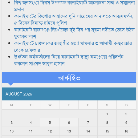
বিশ্ব জনসংখ্যা দিবস উপলক্ষে কানাইঘাটে আলোচনা সভা ও সম্মাননা
প্রদান
কানাইঘাটের কিশোর আহাদের খুনি সায়েমের আদালতে আত্মসমর্পন,
৫ দিনের রিমান্ড চাইবে পুলিশ
কানাইঘাট রাজাগঞ্জে নিখোঁজের দুই দিন পর সুরমা নদীতে ভেসে উঠল
যুবকের লাশ
কানাইঘাটে চাঞ্চল্যকর জাহাঙ্গীর হত্যা মামলার ৩ আসামী কক্সবাজার
থেকে গ্রেফতার
উর্ধ্বতন কর্মকর্তাদের নিয়ে কানাইঘাট স্বাস্থ্য কমপ্লেক্সে পরিদর্শন
করলেন সাংসদ আবুল হাসান
আর্কাইভ
AUGUST 2026
M
T
W
T
F
S
S
1
2
3
4
5
6
7
8
9
10
11
12
13
14
15
16