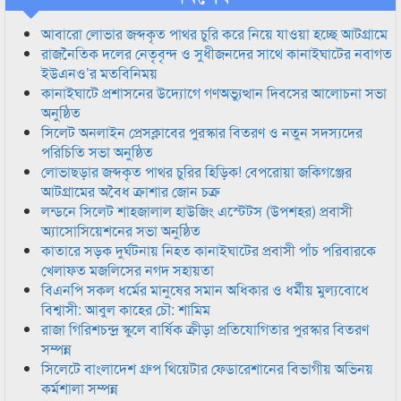
আবারো লোভার জব্দকৃত পাথর চুরি করে নিয়ে যাওয়া হচ্ছে আটগ্রামে
রাজনৈতিক দলের নেতৃবৃন্দ ও সুধীজনদের সাথে কানাইঘাটের নবাগত
ইউএনও’র মতবিনিময়
কানাইঘাটে প্রশাসনের উদ্যোগে গণঅভ্যুত্থান দিবসের আলোচনা সভা
অনুষ্ঠিত
সিলেট অনলাইন প্রেসক্লাবের পুরস্কার বিতরণ ও নতুন সদস্যদের
পরিচিতি সভা অনুষ্ঠিত
লোভাছড়ার জব্দকৃত পাথর চুরির হিড়িক! বেপরোয়া জকিগঞ্জের
আটগ্রামের অবৈধ ক্রাশার জোন চক্র
লন্ডনে সিলেট শাহজালাল হাউজিং এস্টেটস (উপশহর) প্রবাসী
অ্যাসোসিয়েশনের সভা অনুষ্ঠিত
কাতারে সড়ক দুর্ঘটনায় নিহত কানাইঘাটের প্রবাসী পাঁচ পরিবারকে
খেলাফত মজলিসের নগদ সহায়তা
বিএনপি সকল ধর্মের মানুষের সমান অধিকার ও ধর্মীয় মুল্যবোধে
বিশ্বাসী: আবুল কাহের চৌ: শামিম
রাজা গিরিশচন্দ্র স্কুলে বার্ষিক ক্রীড়া প্রতিযোগিতার পুরস্কার বিতরণ
সম্পন্ন
সিলেটে বাংলাদেশ গ্রুপ থিয়েটার ফেডারেশানের বিভাগীয় অভিনয়
কর্মশালা সম্পন্ন