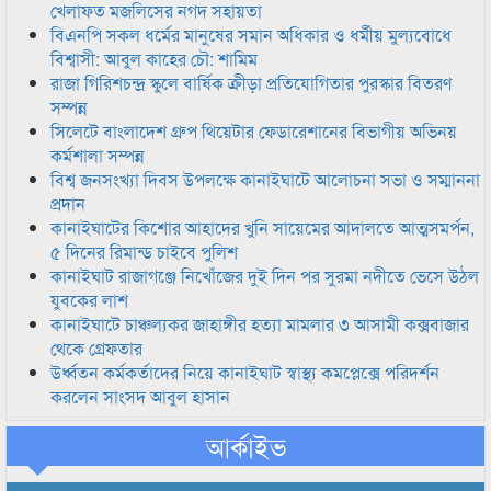
খেলাফত মজলিসের নগদ সহায়তা
বিএনপি সকল ধর্মের মানুষের সমান অধিকার ও ধর্মীয় মুল্যবোধে
বিশ্বাসী: আবুল কাহের চৌ: শামিম
রাজা গিরিশচন্দ্র স্কুলে বার্ষিক ক্রীড়া প্রতিযোগিতার পুরস্কার বিতরণ
সম্পন্ন
সিলেটে বাংলাদেশ গ্রুপ থিয়েটার ফেডারেশানের বিভাগীয় অভিনয়
কর্মশালা সম্পন্ন
বিশ্ব জনসংখ্যা দিবস উপলক্ষে কানাইঘাটে আলোচনা সভা ও সম্মাননা
প্রদান
কানাইঘাটের কিশোর আহাদের খুনি সায়েমের আদালতে আত্মসমর্পন,
৫ দিনের রিমান্ড চাইবে পুলিশ
কানাইঘাট রাজাগঞ্জে নিখোঁজের দুই দিন পর সুরমা নদীতে ভেসে উঠল
যুবকের লাশ
কানাইঘাটে চাঞ্চল্যকর জাহাঙ্গীর হত্যা মামলার ৩ আসামী কক্সবাজার
থেকে গ্রেফতার
উর্ধ্বতন কর্মকর্তাদের নিয়ে কানাইঘাট স্বাস্থ্য কমপ্লেক্সে পরিদর্শন
করলেন সাংসদ আবুল হাসান
আর্কাইভ