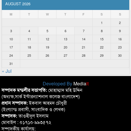
AUGUST 2026
M
T
W
T
F
S
S
1
2
3
4
5
6
7
8
9
10
11
12
13
14
15
16
17
18
19
20
21
22
23
24
25
26
27
28
29
30
31
« Jul
Developed By
Media
it
সম্পাদক মন্ডলীর সভাপতি:
মোহাম্মাদ মহি উদ্দিন
(অধ্যক্ষ,সার্ক ইন্টারন্যাশনাল কলেজ বাংলাদেশ)
প্রধান সম্পাদক:
ইকবাল আহমদ চৌধুরী
(ইংল্যান্ড প্রবাসী, সাংবাদিক ও লেখক)
সম্পাদক:
তাওহীদুল ইসলাম
মোবাইল : ০১৭১০-৯৯৩৫৭২
সম্পাদকীয় কার্যালয়: