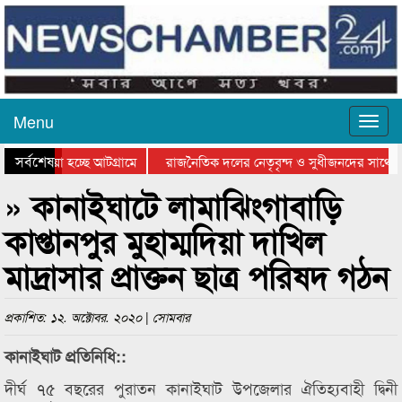
Menu
সর্বশেষ
য়ে যাওয়া হচ্ছে আটগ্রামে
রাজনৈতিক দলের নেতৃবৃন্দ ও সুধীজনদের সাথে 
িযোগিতার পুরস্কার বিতরণ সম্পন্ন
সিলেটে বাংলাদেশ গ্রুপ থিয়েটার ফেডারেশানের বি
» কানাইঘাটে লামাঝিংগাবাড়ি
কাপ্তানপুর মুহাম্মদিয়া দাখিল
মাদ্রাসার প্রাক্তন ছাত্র পরিষদ গঠন
প্রকাশিত: ১২. অক্টোবর. ২০২০ | সোমবার
কানাইঘাট প্রতিনিধি::
দীর্ঘ ৭৫ বছরের পুরাতন কানাইঘাট উপজেলার ঐতিহ্যবাহী দ্বিনী