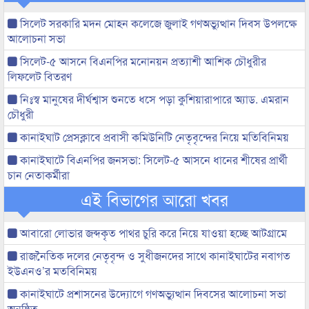
সিলেট সরকারি মদন মোহন কলেজে জুলাই গণঅভ্যুত্থান দিবস উপলক্ষে
আলোচনা সভা
সিলেট-৫ আসনে বিএনপির মনোনয়ন প্রত্যাশী আশিক চৌধুরীর
লিফলেট বিতরণ
নিঃস্ব মানুষের দীর্ঘশ্বাস শুনতে ধসে পড়া কুশিয়ারাপারে অ্যাড. এমরান
চৌধুরী
কানাইঘাট প্রেসক্লাবে প্রবাসী কমিউনিটি নেতৃবৃন্দের নিয়ে মতিবিনিময়
কানাইঘাটে বিএনপির জনসভা: সিলেট-৫ আসনে ধানের শীষের প্রার্থী
চান নেতাকর্মীরা
এই বিভাগের আরো খবর
আবারো লোভার জব্দকৃত পাথর চুরি করে নিয়ে যাওয়া হচ্ছে আটগ্রামে
রাজনৈতিক দলের নেতৃবৃন্দ ও সুধীজনদের সাথে কানাইঘাটের নবাগত
ইউএনও’র মতবিনিময়
কানাইঘাটে প্রশাসনের উদ্যোগে গণঅভ্যুত্থান দিবসের আলোচনা সভা
অনুষ্ঠিত