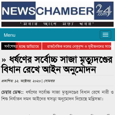
Menu
সর্বশেষ
য়ে যাওয়া হচ্ছে আটগ্রামে
রাজনৈতিক দলের নেতৃবৃন্দ ও সুধীজনদের সাথে ক
যোগিতার পুরস্কার বিতরণ সম্পন্ন
সিলেটে বাংলাদেশ গ্রুপ থিয়েটার ফেডারেশানের বি
» ধর্ষণের সর্বোচ্চ সাজা মৃত্যুদণ্ডের
বিধান রেখে আইন অনুমোদন
প্রকাশিত: ১২. অক্টোবর. ২০২০ | সোমবার
ধর্ষণের সর্বোচ্চ সাজা মৃত্যুদণ্ডের বিধান রেখে নারী ও
চেম্বার ডেস্ক::
শিশু নির্যাতন দমন আইনের খসড়া অনুমোদন দিয়েছে মন্ত্রিসভা।