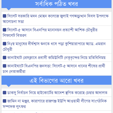
সর্বাধিক পঠিত খবর
সিলেট সরকারি মদন মোহন কলেজে জুলাই গণঅভ্যুত্থান দিবস উপলক্ষে
আলোচনা সভা
সিলেট-৫ আসনে বিএনপির মনোনয়ন প্রত্যাশী আশিক চৌধুরীর
লিফলেট বিতরণ
নিঃস্ব মানুষের দীর্ঘশ্বাস শুনতে ধসে পড়া কুশিয়ারাপারে অ্যাড. এমরান
চৌধুরী
কানাইঘাট প্রেসক্লাবে প্রবাসী কমিউনিটি নেতৃবৃন্দের নিয়ে মতিবিনিময়
কানাইঘাটে বিএনপির জনসভা: সিলেট-৫ আসনে ধানের শীষের প্রার্থী
চান নেতাকর্মীরা
এই বিভাগের আরো খবর
ডাকসু নির্বাচন নিয়ে হাইকোর্টের আদেশ স্থগিত করেছে চেম্বার আদালত
জামিন না মঞ্জুর, কারাগারে রাজগঞ্জ ইউপি আওয়ামী লীগের সাংগঠনিক
সম্পাদক লুৎফর