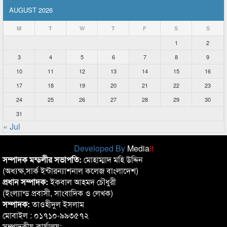
AUGUST 2026
M
T
W
T
F
S
S
1
2
3
4
5
6
7
8
9
10
11
12
13
14
15
16
17
18
19
20
21
22
23
24
25
26
27
28
29
30
31
« Jul
Developed By
Media
it
সম্পাদক মন্ডলীর সভাপতি:
মোহাম্মাদ মহি উদ্দিন
(অধ্যক্ষ,সার্ক ইন্টারন্যাশনাল কলেজ বাংলাদেশ)
প্রধান সম্পাদক:
ইকবাল আহমদ চৌধুরী
(ইংল্যান্ড প্রবাসী, সাংবাদিক ও লেখক)
সম্পাদক:
তাওহীদুল ইসলাম
মোবাইল : ০১৭১০-৯৯৩৫৭২
সম্পাদকীয় কার্যালয়: