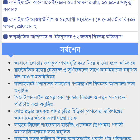
কানাইঘাটের আলোচিত ইফজাল হত্যা মামলার রায়, ১০ জনের আমৃত্যু
কারাদণ্ড
কানাইঘাটে আওয়ামীলীগ ও সহযোগী সংঘঠনের ১৪ নেতাকর্মীর বিরুদ্ধে
মামলা, গ্রেফতার ২
আন্তর্জাতিক আদালতে ড. ইউনূসসহ ৬২ জনের বিরুদ্ধে অভিযোগ
সর্বশেষ
আবারো লোভার জব্দকৃত পাথর চুরি করে নিয়ে যাওয়া হচ্ছে আটগ্রামে
রাজনৈতিক দলের নেতৃবৃন্দ ও সুধীজনদের সাথে কানাইঘাটের নবাগত
ইউএনও’র মতবিনিময়
কানাইঘাটে প্রশাসনের উদ্যোগে গণঅভ্যুত্থান দিবসের আলোচনা সভা
অনুষ্ঠিত
সিলেট অনলাইন প্রেসক্লাবের পুরস্কার বিতরণ ও নতুন সদস্যদের
পরিচিতি সভা অনুষ্ঠিত
লোভাছড়ার জব্দকৃত পাথর চুরির হিড়িক! বেপরোয়া জকিগঞ্জের
আটগ্রামের অবৈধ ক্রাশার জোন চক্র
লন্ডনে সিলেট শাহজালাল হাউজিং এস্টেটস (উপশহর) প্রবাসী
অ্যাসোসিয়েশনের সভা অনুষ্ঠিত
কাতারে সড়ক দুর্ঘটনায় নিহত কানাইঘাটের প্রবাসী পাঁচ পরিবারকে