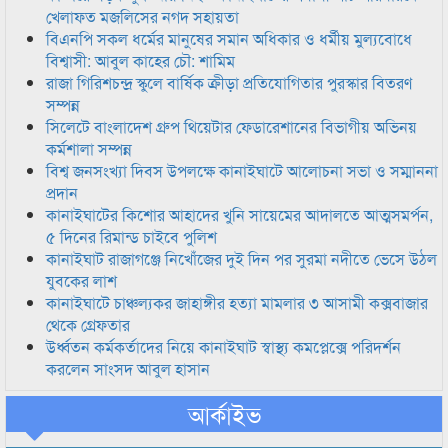
খেলাফত মজলিসের নগদ সহায়তা
বিএনপি সকল ধর্মের মানুষের সমান অধিকার ও ধর্মীয় মুল্যবোধে
বিশ্বাসী: আবুল কাহের চৌ: শামিম
রাজা গিরিশচন্দ্র স্কুলে বার্ষিক ক্রীড়া প্রতিযোগিতার পুরস্কার বিতরণ
সম্পন্ন
সিলেটে বাংলাদেশ গ্রুপ থিয়েটার ফেডারেশানের বিভাগীয় অভিনয়
কর্মশালা সম্পন্ন
বিশ্ব জনসংখ্যা দিবস উপলক্ষে কানাইঘাটে আলোচনা সভা ও সম্মাননা
প্রদান
কানাইঘাটের কিশোর আহাদের খুনি সায়েমের আদালতে আত্মসমর্পন,
৫ দিনের রিমান্ড চাইবে পুলিশ
কানাইঘাট রাজাগঞ্জে নিখোঁজের দুই দিন পর সুরমা নদীতে ভেসে উঠল
যুবকের লাশ
কানাইঘাটে চাঞ্চল্যকর জাহাঙ্গীর হত্যা মামলার ৩ আসামী কক্সবাজার
থেকে গ্রেফতার
উর্ধ্বতন কর্মকর্তাদের নিয়ে কানাইঘাট স্বাস্থ্য কমপ্লেক্সে পরিদর্শন
করলেন সাংসদ আবুল হাসান
আর্কাইভ