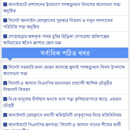
কানাইঘাটে প্রশাসনের উদ্যোগে গণঅভ্যুত্থান দিবসের আলোচনা সভা
অনুষ্ঠিত
সিলেট অনলাইন প্রেসক্লাবের পুরস্কার বিতরণ ও নতুন সদস্যদের
পরিচিতি সভা অনুষ্ঠিত
লোভাছড়ার জব্দকৃত পাথর চুরির হিড়িক! বেপরোয়া জকিগঞ্জের
আটগ্রামের অবৈধ ক্রাশার জোন চক্র
সর্বাধিক পঠিত খবর
সিলেট সরকারি মদন মোহন কলেজে জুলাই গণঅভ্যুত্থান দিবস উপলক্ষে
আলোচনা সভা
সিলেট-৫ আসনে বিএনপির মনোনয়ন প্রত্যাশী আশিক চৌধুরীর
লিফলেট বিতরণ
নিঃস্ব মানুষের দীর্ঘশ্বাস শুনতে ধসে পড়া কুশিয়ারাপারে অ্যাড. এমরান
চৌধুরী
কানাইঘাট প্রেসক্লাবে প্রবাসী কমিউনিটি নেতৃবৃন্দের নিয়ে মতিবিনিময়
কানাইঘাটে বিএনপির জনসভা: সিলেট-৫ আসনে ধানের শীষের প্রার্থী