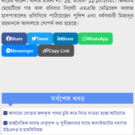
দায়ের করেন। থানার মামলা নং- ১৬, তারিখ- ১১/১০/২০ইং। ভিকটিম
মেয়েটিকে গত কাল রবিবার সিলেট এমএজি মেডিকেল কলেজ
হাসপাতালের ওসিসিতে পাঠিয়েছেন পুলিশ এবং ধর্ষণকারী মিজানুর
রহমানকে আদালতে সোপর্দ করা হয়েছে।
Share
Tweet
Share
WhatsApp
Messenger
Copy Link
সর্বশেষ খবর
আবারো লোভার জব্দকৃত পাথর চুরি করে নিয়ে যাওয়া হচ্ছে আটগ্রামে
রাজনৈতিক দলের নেতৃবৃন্দ ও সুধীজনদের সাথে কানাইঘাটের নবাগত
ইউএনও’র মতবিনিময়