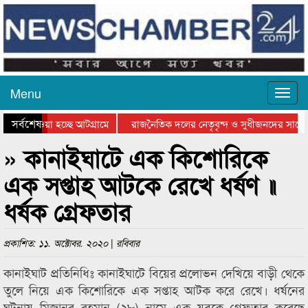
Menu
সর্বশেষ
িয়ে যাওয়া হচ্ছে আটগ্রামে
রাজনৈতিক দলের নেতৃবৃন্দ ও সুধীজনদের সাথে 
তিযোগিতার পুরস্কার বিতরণ সম্পন্ন
সিলেটে বাংলাদেশ গ্রুপ থিয়েটার ফেডারেশানের ব
» কানাইঘাটে এক কিশোরিকে
এক সপ্তাহ আটকে রেখে ধর্ষণ ॥
ধর্ষক গ্রেফতার
প্রকাশিত: ১১. অক্টোবর. ২০২০ | রবিবার
কানাইঘাট প্রতিনিধিঃ কানাইঘাটে বিয়ের প্রলোভন দেখিয়ে বাড়ী থেকে
তুলে নিয়ে এক কিশোরিকে এক সপ্তাহ আটক করে রেখে। ধর্ষনের
ঘটনায় মিজানুর রহমান (২৮) নামে এক যুবকে গ্রেফতার করেছে