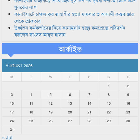
কানাইঘাট রাজাগঞ্জে নিখোঁজের দুই দিন পর সুরমা নদীতে ভেসে উঠল
যুবকের লাশ
কানাইঘাটে চাঞ্চল্যকর জাহাঙ্গীর হত্যা মামলার ৩ আসামী কক্সবাজার
থেকে গ্রেফতার
উর্ধ্বতন কর্মকর্তাদের নিয়ে কানাইঘাট স্বাস্থ্য কমপ্লেক্সে পরিদর্শন
করলেন সাংসদ আবুল হাসান
আর্কাইভ
AUGUST 2026
M
T
W
T
F
S
S
1
2
3
4
5
6
7
8
9
10
11
12
13
14
15
16
17
18
19
20
21
22
23
24
25
26
27
28
29
30
31
« Jul