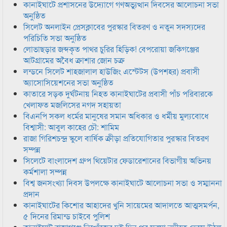
কানাইঘাটে প্রশাসনের উদ্যোগে গণঅভ্যুত্থান দিবসের আলোচনা সভা
অনুষ্ঠিত
সিলেট অনলাইন প্রেসক্লাবের পুরস্কার বিতরণ ও নতুন সদস্যদের
পরিচিতি সভা অনুষ্ঠিত
লোভাছড়ার জব্দকৃত পাথর চুরির হিড়িক! বেপরোয়া জকিগঞ্জের
আটগ্রামের অবৈধ ক্রাশার জোন চক্র
লন্ডনে সিলেট শাহজালাল হাউজিং এস্টেটস (উপশহর) প্রবাসী
অ্যাসোসিয়েশনের সভা অনুষ্ঠিত
কাতারে সড়ক দুর্ঘটনায় নিহত কানাইঘাটের প্রবাসী পাঁচ পরিবারকে
খেলাফত মজলিসের নগদ সহায়তা
বিএনপি সকল ধর্মের মানুষের সমান অধিকার ও ধর্মীয় মুল্যবোধে
বিশ্বাসী: আবুল কাহের চৌ: শামিম
রাজা গিরিশচন্দ্র স্কুলে বার্ষিক ক্রীড়া প্রতিযোগিতার পুরস্কার বিতরণ
সম্পন্ন
সিলেটে বাংলাদেশ গ্রুপ থিয়েটার ফেডারেশানের বিভাগীয় অভিনয়
কর্মশালা সম্পন্ন
বিশ্ব জনসংখ্যা দিবস উপলক্ষে কানাইঘাটে আলোচনা সভা ও সম্মাননা
প্রদান
কানাইঘাটের কিশোর আহাদের খুনি সায়েমের আদালতে আত্মসমর্পন,
৫ দিনের রিমান্ড চাইবে পুলিশ