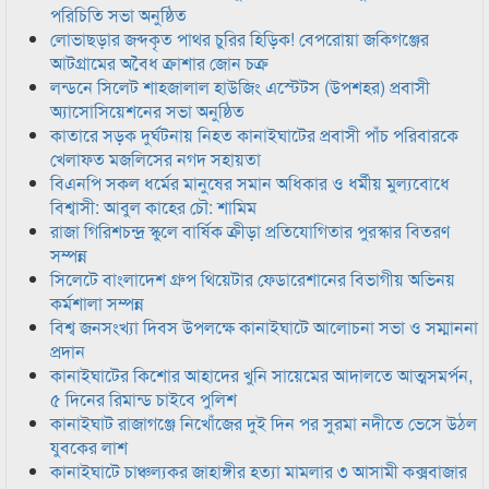
পরিচিতি সভা অনুষ্ঠিত
লোভাছড়ার জব্দকৃত পাথর চুরির হিড়িক! বেপরোয়া জকিগঞ্জের
আটগ্রামের অবৈধ ক্রাশার জোন চক্র
লন্ডনে সিলেট শাহজালাল হাউজিং এস্টেটস (উপশহর) প্রবাসী
অ্যাসোসিয়েশনের সভা অনুষ্ঠিত
কাতারে সড়ক দুর্ঘটনায় নিহত কানাইঘাটের প্রবাসী পাঁচ পরিবারকে
খেলাফত মজলিসের নগদ সহায়তা
বিএনপি সকল ধর্মের মানুষের সমান অধিকার ও ধর্মীয় মুল্যবোধে
বিশ্বাসী: আবুল কাহের চৌ: শামিম
রাজা গিরিশচন্দ্র স্কুলে বার্ষিক ক্রীড়া প্রতিযোগিতার পুরস্কার বিতরণ
সম্পন্ন
সিলেটে বাংলাদেশ গ্রুপ থিয়েটার ফেডারেশানের বিভাগীয় অভিনয়
কর্মশালা সম্পন্ন
বিশ্ব জনসংখ্যা দিবস উপলক্ষে কানাইঘাটে আলোচনা সভা ও সম্মাননা
প্রদান
কানাইঘাটের কিশোর আহাদের খুনি সায়েমের আদালতে আত্মসমর্পন,
৫ দিনের রিমান্ড চাইবে পুলিশ
কানাইঘাট রাজাগঞ্জে নিখোঁজের দুই দিন পর সুরমা নদীতে ভেসে উঠল
যুবকের লাশ
কানাইঘাটে চাঞ্চল্যকর জাহাঙ্গীর হত্যা মামলার ৩ আসামী কক্সবাজার