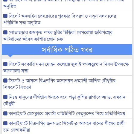
অনুষ্ঠিত
সিলেট অনলাইন প্রেসক্লাবের পুরস্কার বিতরণ ও নতুন সদস্যদের
পরিচিতি সভা অনুষ্ঠিত
লোভাছড়ার জব্দকৃত পাথর চুরির হিড়িক! বেপরোয়া জকিগঞ্জের
আটগ্রামের অবৈধ ক্রাশার জোন চক্র
সর্বাধিক পঠিত খবর
সিলেট সরকারি মদন মোহন কলেজে জুলাই গণঅভ্যুত্থান দিবস উপলক্ষে
আলোচনা সভা
সিলেট-৫ আসনে বিএনপির মনোনয়ন প্রত্যাশী আশিক চৌধুরীর
লিফলেট বিতরণ
নিঃস্ব মানুষের দীর্ঘশ্বাস শুনতে ধসে পড়া কুশিয়ারাপারে অ্যাড. এমরান
চৌধুরী
কানাইঘাট প্রেসক্লাবে প্রবাসী কমিউনিটি নেতৃবৃন্দের নিয়ে মতিবিনিময়
কানাইঘাটে বিএনপির জনসভা: সিলেট-৫ আসনে ধানের শীষের প্রার্থী
চান নেতাকর্মীরা