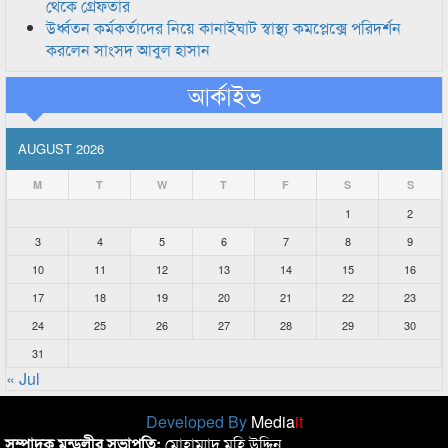
থেকে গ্রেফতার
উর্ধ্বতন কর্মকর্তাদের নিয়ে কানাইঘাট স্বাস্থ্য কমপ্লেক্সে পরিদর্শন
করলেন সাংসদ আবুল হাসান
আর্কাইভ
AUGUST 2026
M
T
W
T
F
S
S
1
2
3
4
5
6
7
8
9
10
11
12
13
14
15
16
17
18
19
20
21
22
23
24
25
26
27
28
29
30
31
« Jul
Developed By
Media
it
সম্পাদক মন্ডলীর সভাপতি:
মোহাম্মাদ মহি উদ্দিন