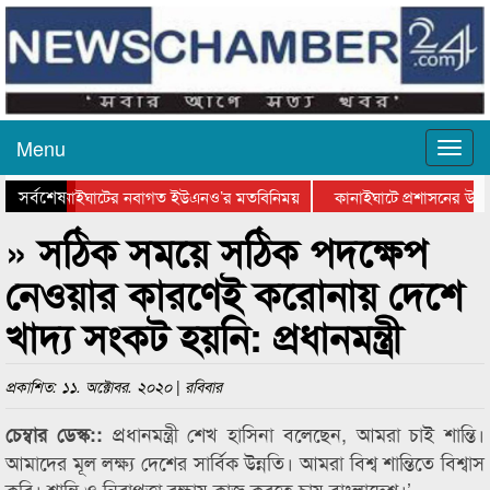
Menu
সর্বশেষ
র সাথে কানাইঘাটের নবাগত ইউএনও’র মতবিনিময়
কানাইঘাটে প্রশাসনের উদ্যোগ
ের বিভাগীয় অভিনয় কর্মশালা সম্পন্ন
আবারো লোভার জব্দকৃত পাথর চুরি করে ন
» সঠিক সময়ে সঠিক পদক্ষেপ
নেওয়ার কারণেই করোনায় দেশে
খাদ্য সংকট হয়নি: প্রধানমন্ত্রী
প্রকাশিত: ১১. অক্টোবর. ২০২০ | রবিবার
প্রধানমন্ত্রী শেখ হাসিনা বলেছেন, আমরা চাই শান্তি।
চেম্বার ডেস্ক::
আমাদের মূল লক্ষ্য দেশের সার্বিক উন্নতি। আমরা বিশ্ব শান্তিতে বিশ্বাস
করি। শান্তি ও নিরাপত্তা রক্ষায় কাজ করতে চায় বাংলাদেশ।’