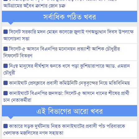
আটগ্রামের অবৈধ ক্রাশার জোন চক্র
সর্বাধিক পঠিত খবর
সিলেট সরকারি মদন মোহন কলেজে জুলাই গণঅভ্যুত্থান দিবস উপলক্ষে
আলোচনা সভা
সিলেট-৫ আসনে বিএনপির মনোনয়ন প্রত্যাশী আশিক চৌধুরীর
লিফলেট বিতরণ
নিঃস্ব মানুষের দীর্ঘশ্বাস শুনতে ধসে পড়া কুশিয়ারাপারে অ্যাড. এমরান
চৌধুরী
কানাইঘাট প্রেসক্লাবে প্রবাসী কমিউনিটি নেতৃবৃন্দের নিয়ে মতিবিনিময়
কানাইঘাটে বিএনপির জনসভা: সিলেট-৫ আসনে ধানের শীষের প্রার্থী
চান নেতাকর্মীরা
এই বিভাগের আরো খবর
কাতারে সড়ক দুর্ঘটনায় নিহত কানাইঘাটের প্রবাসী পাঁচ পরিবারকে
খেলাফত মজলিসের নগদ সহায়তা