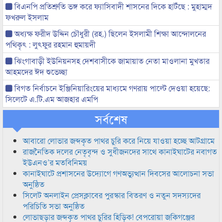
বিএনপি প্রতিশ্রুতি ভঙ্গ করে ফ্যাসিবাদী শাসনের দিকে হাটঁছে : মুহাম্মদ
ফখরুল ইসলাম
অধ্যক্ষ ফরীদ উদ্দিন চৌধুরী (রহ.) ছিলেন ইসলামী শিক্ষা আন্দোলনের
পথিকৃৎ : লুৎফুর রহমান হুমায়দী
ঝিংগাবাড়ী ইউনিয়নসহ দেশবাসীকে জামায়াত নেতা মাওলানা মুখতার
আহমদের ঈদ শুভেচ্ছা
বিগত নির্বাচনে ইঞ্জিনিয়ারিংয়ের মাধ্যমে গণরায় পাল্টে দেওয়া হয়েছে:
সিলেটে এ.টি.এম আজহার এমপি
সর্বশেষ
আবারো লোভার জব্দকৃত পাথর চুরি করে নিয়ে যাওয়া হচ্ছে আটগ্রামে
রাজনৈতিক দলের নেতৃবৃন্দ ও সুধীজনদের সাথে কানাইঘাটের নবাগত
ইউএনও’র মতবিনিময়
কানাইঘাটে প্রশাসনের উদ্যোগে গণঅভ্যুত্থান দিবসের আলোচনা সভা
অনুষ্ঠিত
সিলেট অনলাইন প্রেসক্লাবের পুরস্কার বিতরণ ও নতুন সদস্যদের
পরিচিতি সভা অনুষ্ঠিত
লোভাছড়ার জব্দকৃত পাথর চুরির হিড়িক! বেপরোয়া জকিগঞ্জের