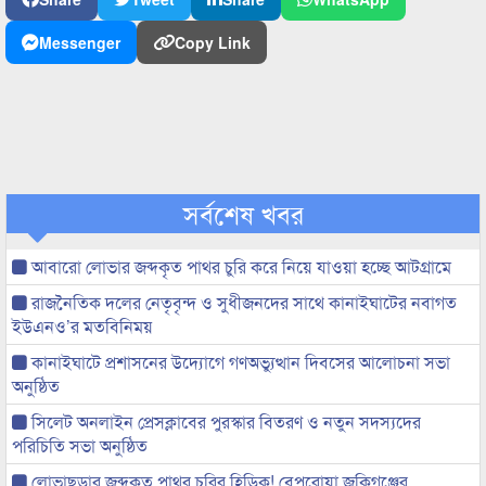
Messenger
Copy Link
সর্বশেষ খবর
আবারো লোভার জব্দকৃত পাথর চুরি করে নিয়ে যাওয়া হচ্ছে আটগ্রামে
রাজনৈতিক দলের নেতৃবৃন্দ ও সুধীজনদের সাথে কানাইঘাটের নবাগত
ইউএনও’র মতবিনিময়
কানাইঘাটে প্রশাসনের উদ্যোগে গণঅভ্যুত্থান দিবসের আলোচনা সভা
অনুষ্ঠিত
সিলেট অনলাইন প্রেসক্লাবের পুরস্কার বিতরণ ও নতুন সদস্যদের
পরিচিতি সভা অনুষ্ঠিত
লোভাছড়ার জব্দকৃত পাথর চুরির হিড়িক! বেপরোয়া জকিগঞ্জের