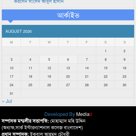
করলেন সাংসদ আবুল হাসান
আর্কাইভ
AUGUST 2026
M
T
W
T
F
S
S
1
2
3
4
5
6
7
8
9
10
11
12
13
14
15
16
17
18
19
20
21
22
23
24
25
26
27
28
29
30
31
« Jul
Developed By
Media
it
সম্পাদক মন্ডলীর সভাপতি:
মোহাম্মাদ মহি উদ্দিন
(অধ্যক্ষ,সার্ক ইন্টারন্যাশনাল কলেজ বাংলাদেশ)
প্রধান সম্পাদক:
ইকবাল আহমদ চৌধুরী