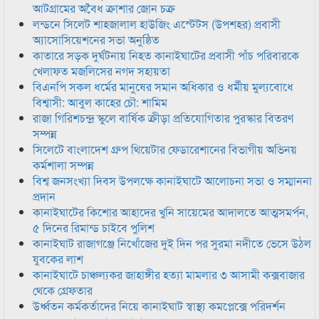
আটগ্রামের অবৈধ ক্রাশার জোন চক্র
লন্ডনে সিলেট শাহজালাল হাউজিং এস্টেটস (উপশহর) প্রবাসী
অ্যাসোসিয়েশনের সভা অনুষ্ঠিত
কাতারে সড়ক দুর্ঘটনায় নিহত কানাইঘাটের প্রবাসী পাঁচ পরিবারকে
খেলাফত মজলিসের নগদ সহায়তা
বিএনপি সকল ধর্মের মানুষের সমান অধিকার ও ধর্মীয় মুল্যবোধে
বিশ্বাসী: আবুল কাহের চৌ: শামিম
রাজা গিরিশচন্দ্র স্কুলে বার্ষিক ক্রীড়া প্রতিযোগিতার পুরস্কার বিতরণ
সম্পন্ন
সিলেটে বাংলাদেশ গ্রুপ থিয়েটার ফেডারেশানের বিভাগীয় অভিনয়
কর্মশালা সম্পন্ন
বিশ্ব জনসংখ্যা দিবস উপলক্ষে কানাইঘাটে আলোচনা সভা ও সম্মাননা
প্রদান
কানাইঘাটের কিশোর আহাদের খুনি সায়েমের আদালতে আত্মসমর্পন,
৫ দিনের রিমান্ড চাইবে পুলিশ
কানাইঘাট রাজাগঞ্জে নিখোঁজের দুই দিন পর সুরমা নদীতে ভেসে উঠল
যুবকের লাশ
কানাইঘাটে চাঞ্চল্যকর জাহাঙ্গীর হত্যা মামলার ৩ আসামী কক্সবাজার
থেকে গ্রেফতার
উর্ধ্বতন কর্মকর্তাদের নিয়ে কানাইঘাট স্বাস্থ্য কমপ্লেক্সে পরিদর্শন