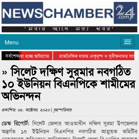
Menu
সর্বশেষ
িয়ে যাওয়া হচ্ছে আটগ্রামে
রাজনৈতিক দলের নেতৃবৃন্দ ও সুধীজনদের সাথে 
তিযোগিতার পুরস্কার বিতরণ সম্পন্ন
সিলেটে বাংলাদেশ গ্রুপ থিয়েটার ফেডারেশানের ব
» সিলেট দক্ষিণ সুরমার নবগঠিত
১০ ইউনিয়ন বিএনপিকে শামীমের
অভিনন্দন
প্রকাশিত: ০৮. অক্টোবর. ২০২০ | বৃহস্পতিবার
সিলেট জেলার আওতাধীন দক্ষিণ সুরমা উপজেলার
ডেস্ক রিপোর্ট:
অন্তর্গত ১০ ইউনিয়ন বিএনপির নবগঠিত আহ্বায়ক কমিটির
নেতৃবৃন্দকে অভিনন্দন জানিয়েছেন সিলেট জেলা বিএনপির আহ্বায়ক