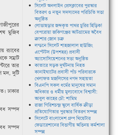
সিলেট অনলাইন প্রেসক্লাবের পুরস্কার
বিতরণ ও নতুন সদস্যদের পরিচিতি সভা
অনুষ্ঠিত
গাজীপুরের
লোভাছড়ার জব্দকৃত পাথর চুরির হিড়িক!
শেখ মুজিব
বেপরোয়া জকিগঞ্জের আটগ্রামের অবৈধ
ক্রাশার জোন চক্র
লন্ডনে সিলেট শাহজালাল হাউজিং
 র‌্যাবের
এস্টেটস (উপশহর) প্রবাসী
কে সম্রাট
অ্যাসোসিয়েশনের সভা অনুষ্ঠিত
্টারে তার
কাতারে সড়ক দুর্ঘটনায় নিহত
কানাইঘাটের প্রবাসী পাঁচ পরিবারকে
 মদ, দুটি
খেলাফত মজলিসের নগদ সহায়তা
বিএনপি সকল ধর্মের মানুষের সমান
ালত। ঢাকার
অধিকার ও ধর্মীয় মুল্যবোধে বিশ্বাসী:
আবুল কাহের চৌ: শামিম
রাজা গিরিশচন্দ্র স্কুলে বার্ষিক ক্রীড়া
বৈধ সম্পদ
প্রতিযোগিতার পুরস্কার বিতরণ সম্পন্ন
সিলেটে বাংলাদেশ গ্রুপ থিয়েটার
ফেডারেশানের বিভাগীয় অভিনয় কর্মশালা
বৈধ সম্পদ
সম্পন্ন