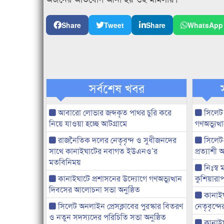
Share
Tweet
Share
WhatsApp
সর্বশেষ খবর
আবারো লোভার জব্দকৃত পাথর চুরি করে
সিলেট
নিয়ে যাওয়া হচ্ছে আটগ্রামে
গণঅভ্যুত
রাজনৈতিক দলের নেতৃবৃন্দ ও সুধীজনদের
সিলেট
সাথে কানাইঘাটের নবাগত ইউএনও’র
প্রত্যাশ
মতবিনিময়
নিঃস্ব 
কানাইঘাটে প্রশাসনের উদ্যোগে গণঅভ্যুত্থান
কুশিয়ারাপ
দিবসের আলোচনা সভা অনুষ্ঠিত
কানাইঘা
সিলেট অনলাইন প্রেসক্লাবের পুরস্কার বিতরণ
নেতৃবৃন্দ
ও নতুন সদস্যদের পরিচিতি সভা অনুষ্ঠিত
কানাই