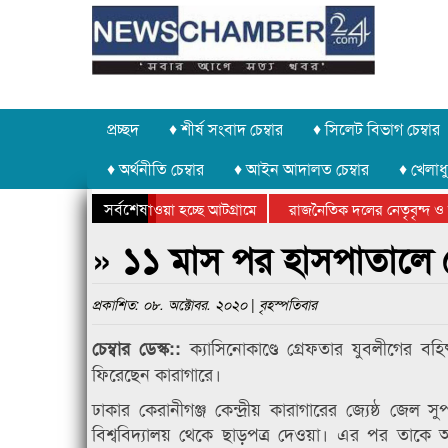
প্রচ্ছদ
♦ শীর্ষ সংবাদ চেম্বার
♦ সিলেট বিভাগ চেম্বার
♦ অর্থনীতি চেম্বার
♦ আইন আদালত চেম্বার
♦ খেলাধু
সর্বশেষ
পাথর চুরি করে নিয়ে যাওয়া হচ্ছে আটগ্রামে
রাজনৈতিক দলের নেতৃবৃন্দ ও স
বার্ষিক ক্রীড়া প্রতিযোগিতার পুরস্কার বিতরণ সম্পন্ন
সিলেটে বাংলাদেশ গ্রুপ থিয়েট
» ১১ মাস পর হাসপাতালে থ
প্রকাশিত: ০৮. অক্টোবর. ২০২০ | বৃহস্পতিবার
ক্যাসিনোকাণ্ডে গ্রেফতার যুবলীগের 
চেম্বার ডেস্ক::
ফিরেছেন কারাগারে।
ঢাকার কেরানীগঞ্জ কেন্দ্রীয় কারাগারের জ্যেষ্ঠ জেল 
বিশ্ববিদ্যালয় থেকে ছাড়পত্র দেওয়া। এর পর তাক