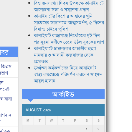
বিশ্ব জনসংখ্যা দিবস উপলক্ষে কানাইঘাটে
আলোচনা সভা ও সম্মাননা প্রদান
কানাইঘাটের কিশোর আহাদের খুনি
সায়েমের আদালতে আত্মসমর্পন, ৫ দিনের
রিমান্ড চাইবে পুলিশ
কানাইঘাট রাজাগঞ্জে নিখোঁজের দুই দিন
পর সুরমা নদীতে ভেসে উঠল যুবকের লাশ
কানাইঘাটে চাঞ্চল্যকর জাহাঙ্গীর হত্যা
খবর
মামলার ৩ আসামী কক্সবাজার থেকে
গ্রেফতার
ই জিএস
উর্ধ্বতন কর্মকর্তাদের নিয়ে কানাইঘাট
বিভাগ
স্বাস্থ্য কমপ্লেক্সে পরিদর্শন করলেন সাংসদ
আবুল হাসান
ান-
পদেষ্টা
আর্কাইভ
ধে নানা
AUGUST 2026
যোগদান
া
M
T
W
T
F
S
S
1
2
জনৈতিক