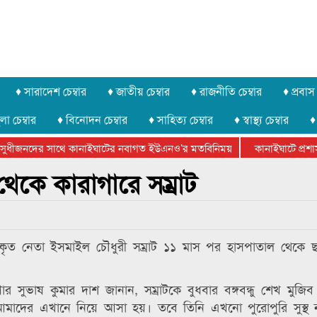
♦ সারাদেশ চেম্বার
♦ জাতীয় চেম্বার
♦ রাজনীতি চেম্বার
♦ প্রবাস 
লা চেম্বার
♦ বিনোদন চেম্বার
♦ সাহিত্য চেম্বার
♦ স্বাস্থ্য চেম্বার
♦
ুধীজনদের সাথে কানাইঘাটের নবাগত ইউএনও’র মতবিনিময়
কানাইঘাটে প্রশাসন
ার ফেডারেশানের বিভাগীয় অভিনয় কর্মশালা সম্পন্ন
েকে কারাগারে সম্রাট
বহিষ্কৃত নেতা ইসমাইল চৌধুরী সম্রাট ১১ মাস পর হাসপাতাল থেকে 
সুপার সুভাষ কুমার দাশ জানান, সম্রাটকে বুধবার বঙ্গবন্ধু শেখ মুজি
ে আমাদের এখানে নিয়ে আসা হয়। তবে তিনি এখনো পুরোপুরি সুস্থ