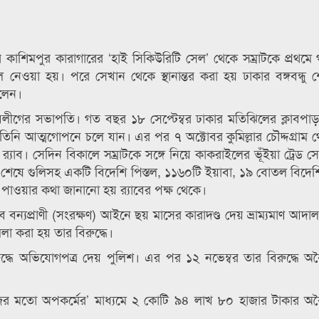
কাশিমপুর কারাগারের ‘হাই সিকিউরিটি সেল’ থেকে সম্রাটকে প্রথমে 
ওয়া হয়। পরে সেখান থেকে স্থানান্তর করা হয় ঢাকার বঙ্গবন্ধু 
িলেন।
বলীগের সভাপতি। গত বছর ১৮ সেপ্টেম্বর ঢাকার মতিঝিলের ক্লাবপাড়ায়
িনি আত্মগোপনে চলে যান। এর পর ৭ অক্টোবর কুমিল্লার চৌদ্দগ্রাম থে
ব। সেদিন বিকালে সম্রাটকে সঙ্গে নিয়ে কাকরাইলের ভূঁইয়া ট্রেড সেন
ান শেষে গুলিসহ একটি বিদেশি পিস্তল, ১১৬০টি ইয়াবা, ১৯ বোতল বিদেশি
জাম পাওয়ার কথা জানানো হয় র‌্যাবের পক্ষ থেকে।
বে বন্যপ্রাণী (সংরক্ষণ) আইনে ছয় মাসের কারাদণ্ড দেয় ভ্রাম্যমাণ আদ
মলা করা হয় তার বিরুদ্ধে।
িরুদ্ধে অভিযোগপত্র দেয় পুলিশ। এর পর ১২ নভেম্বর তার বিরুদ্ধে অ
বাজির মতো অপকর্মের’ মাধ্যমে ২ কোটি ৯৪ লাখ ৮০ হাজার টাকার অ