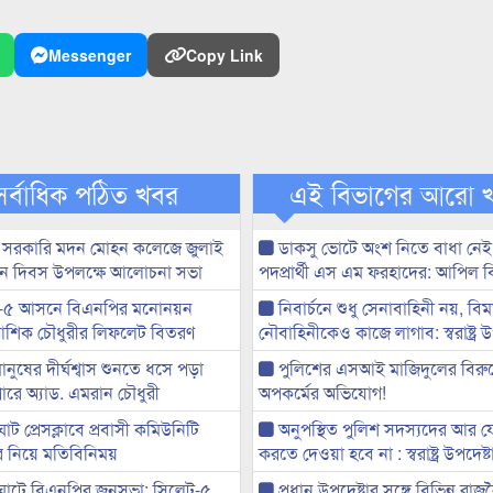
Messenger
Copy Link
সর্বাধিক পঠিত খবর
এই বিভাগের আরো 
 সরকারি মদন মোহন কলেজে জুলাই
ডাকসু ভোটে অংশ নিতে বাধা নে
্থান দিবস উপলক্ষে আলোচনা সভা
পদপ্রার্থী এস এম ফরহাদের: আপিল 
-৫ আসনে বিএনপির মনোনয়ন
নিবার্চনে শুধু সেনাবাহিনী নয়, বিম
ী আশিক চৌধুরীর লিফলেট বিতরণ
নৌবাহিনীকেও কাজে লাগাব: স্বরাষ্ট্র উ
মানুষের দীর্ঘশ্বাস শুনতে ধসে পড়া
পুলিশের এসআই মাজিদুলের বিরুদ্
ারে অ্যাড. এমরান চৌধুরী
অপকর্মের অভিযোগ!
ট প্রেসক্লাবে প্রবাসী কমিউনিটি
অনুপস্থিত পুলিশ সদস্যদের আর 
ের নিয়ে মতিবিনিময়
করতে দেওয়া হবে না : স্বরাষ্ট্র উপদেষ্ট
ঘাটে বিএনপির জনসভা: সিলেট-৫
প্রধান উপদেষ্টার সঙ্গে বিভিন্ন রা