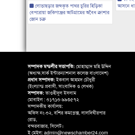
লোভাছড়ার জব্দকৃত পাথর চুরির হিড়িক!
আসনে ধানে
বেপরোয়া জকিগঞ্জের আটগ্রামের অবৈধ ক্রাশার
জোন চক্র
সম্পাদক মন্ডলীর সভাপতি:
মোহাম্মাদ মহি উদ্দিন
(অধ্যক্ষ,সার্ক ইন্টারন্যাশনাল কলেজ বাংলাদেশ)
প্রধান সম্পাদক:
ইকবাল আহমদ চৌধুরী
(ইংল্যান্ড প্রবাসী, সাংবাদিক ও লেখক)
সম্পাদক:
তাওহীদুল ইসলাম
মোবাইল : ০১৭১০-৯৯৩৫৭২
সম্পাদকীয় কার্যালয়:
অফিস নং-০২, বশির কমপ্লেক্স, লালদিঘীরপার
রোড,
বন্দরবাজার, সিলেট।
ই মেইল: admin@newschamber24.com