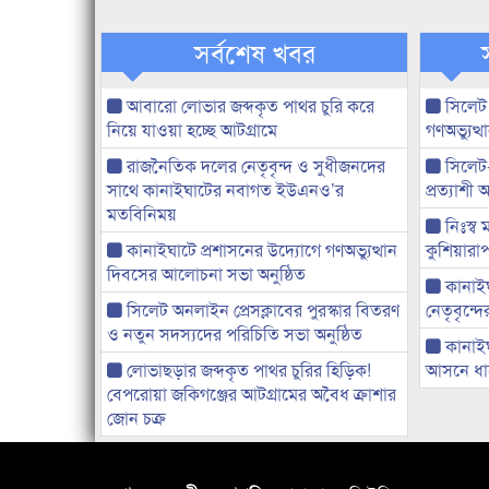
সর্বশেষ খবর
আবারো লোভার জব্দকৃত পাথর চুরি করে
সিলেট
নিয়ে যাওয়া হচ্ছে আটগ্রামে
গণঅভ্যুত
রাজনৈতিক দলের নেতৃবৃন্দ ও সুধীজনদের
সিলেট
সাথে কানাইঘাটের নবাগত ইউএনও’র
প্রত্যাশ
মতবিনিময়
নিঃস্ব 
কানাইঘাটে প্রশাসনের উদ্যোগে গণঅভ্যুত্থান
কুশিয়ারাপ
দিবসের আলোচনা সভা অনুষ্ঠিত
কানাইঘা
সিলেট অনলাইন প্রেসক্লাবের পুরস্কার বিতরণ
নেতৃবৃন্দ
ও নতুন সদস্যদের পরিচিতি সভা অনুষ্ঠিত
কানাই
লোভাছড়ার জব্দকৃত পাথর চুরির হিড়িক!
আসনে ধানে
বেপরোয়া জকিগঞ্জের আটগ্রামের অবৈধ ক্রাশার
জোন চক্র