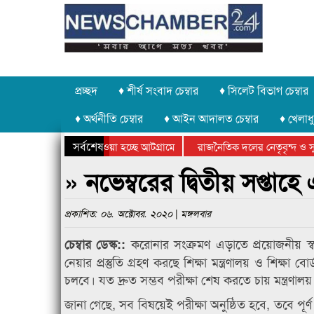
প্রচ্ছদ
♦ শীর্ষ সংবাদ চেম্বার
♦ সিলেট বিভাগ চেম্বার
♦ অর্থনীতি চেম্বার
♦ আইন আদালত চেম্বার
♦ খেলাধু
সর্বশেষ
থর চুরি করে নিয়ে যাওয়া হচ্ছে আটগ্রামে
রাজনৈতিক দলের নেতৃবৃন্দ ও সু
র্ষিক ক্রীড়া প্রতিযোগিতার পুরস্কার বিতরণ সম্পন্ন
সিলেটে বাংলাদেশ গ্রুপ থিয়েটার
» নভেম্বরের দ্বিতীয় সপ্তা
প্রকাশিত: ০৬. অক্টোবর. ২০২০ | মঙ্গলবার
করোনার সংক্রমণ এড়াতে প্রয়োজনীয় স্বাস
চেম্বার ডেস্ক::
নেয়ার প্রস্তুতি গ্রহণ করছে শিক্ষা মন্ত্রণালয় ও শিক্ষা 
চলবে। যত দ্রুত সম্ভব পরীক্ষা শেষ করতে চায় মন্ত্রণালয়
জানা গেছে, সব বিষয়েই পরীক্ষা অনুষ্ঠিত হবে, তবে পূর্ণ