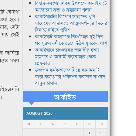
বিশ্ব জনসংখ্যা দিবস উপলক্ষে কানাইঘাটে
আলোচনা সভা ও সম্মাননা প্রদান
ূচি ঘোষণা
কানাইঘাটের কিশোর আহাদের খুনি
েওয়া হবে।
সায়েমের আদালতে আত্মসমর্পন, ৫ দিনের
যায়, সেটা
রিমান্ড চাইবে পুলিশ
া যায় সেই
কানাইঘাট রাজাগঞ্জে নিখোঁজের দুই দিন
পর সুরমা নদীতে ভেসে উঠল যুবকের লাশ
কানাইঘাটে চাঞ্চল্যকর জাহাঙ্গীর হত্যা
বার জানিয়ে
মামলার ৩ আসামী কক্সবাজার থেকে
যন্তও সময়
গ্রেফতার
উর্ধ্বতন কর্মকর্তাদের নিয়ে কানাইঘাট
স্বাস্থ্য কমপ্লেক্সে পরিদর্শন করলেন সাংসদ
আবুল হাসান
 ‘এইচএসসি
আর্কাইভ
।’
AUGUST 2026
M
T
W
T
F
S
S
1
2