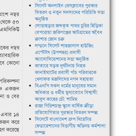
সিলেট অনলাইন প্রেসক্লাবের পুরস্কার
বিতরণ ও নতুন সদস্যদের পরিচিতি সভা
াংশ নম্বর
অনুষ্ঠিত
ন থেকে ৫০
লোভাছড়ার জব্দকৃত পাথর চুরির হিড়িক!
 (এমসিকিউ
বেপরোয়া জকিগঞ্জের আটগ্রামের অবৈধ
ক্রাশার জোন চক্র
লন্ডনে সিলেট শাহজালাল হাউজিং
কের নম্বর
এস্টেটস (উপশহর) প্রবাসী
্যাবহারিক
অ্যাসোসিয়েশনের সভা অনুষ্ঠিত
। তবে কোনো
কাতারে সড়ক দুর্ঘটনায় নিহত
কানাইঘাটের প্রবাসী পাঁচ পরিবারকে
খেলাফত মজলিসের নগদ সহায়তা
 পরিকল্পনা
বিএনপি সকল ধর্মের মানুষের সমান
ঞ্চে একজন
অধিকার ও ধর্মীয় মুল্যবোধে বিশ্বাসী:
কানো ও বের
আবুল কাহের চৌ: শামিম
রাজা গিরিশচন্দ্র স্কুলে বার্ষিক ক্রীড়া
প্রতিযোগিতার পুরস্কার বিতরণ সম্পন্ন
। এবার ১৪
সিলেটে বাংলাদেশ গ্রুপ থিয়েটার
ে একজন করে
ফেডারেশানের বিভাগীয় অভিনয় কর্মশালা
্রহণ করেছে
সম্পন্ন