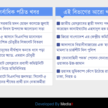
সর্বাধিক পঠিত খবর
এই বিভাগের আরো 
 সরকারি মদন মোহন কলেজে জুলাই
জাতীয় প্রেসক্লাবের স্থায়ী সদস্য প
্থান দিবস উপলক্ষে আলোচনা সভা
করেছেন কানাইঘাটের এহসানুল হক 
-৫ আসনে বিএনপির মনোনয়ন
জিরো বাংলাদেশ এর কেন্দ্রীয় কমি
ী আশিক চৌধুরীর লিফলেট বিতরণ
আদালতে বিয়ানীবাজারের এক ‘হত্য
মানুষের দীর্ঘশ্বাস শুনতে ধসে পড়া
মামলা’র চার্জশীট দিল পুলিশ
ারে অ্যাড. এমরান চৌধুরী
‘সেনাবাহিনী পদক’ পেলেন সেনাপ্
ট প্রেসক্লাবে প্রবাসী কমিউনিটি
ওয়াকার-উজ-জামান
ের নিয়ে মতিবিনিময়
ভয়াবহ ভূমিকম্পে কেঁপে উঠেছে র
ঘাটে বিএনপির জনসভা: সিলেট-৫
ঢাকা, নিহত ৩
র শীষের প্রার্থী চান নেতাকর্মীরা
Developed By
Media
it