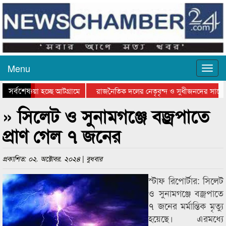
Menu
সর্বশেষ
য়ে যাওয়া হচ্ছে আটগ্রামে
রাজনৈতিক দলের নেতৃবৃন্দ ও সুধীজনদের সাথে 
িযোগিতার পুরস্কার বিতরণ সম্পন্ন
সিলেটে বাংলাদেশ গ্রুপ থিয়েটার ফেডারেশানের বি
» সিলেট ও সুনামগঞ্জে বজ্রপাতে
প্রাণ গেল ৭ জনের
প্রকাশিত: ০২. অক্টোবর. ২০২৪ | বুধবার
স্টাফ রিপোর্টার: সিলেট
ও সুনামগঞ্জে বজ্রপাতে
৭ জনের মর্মান্তিক মৃত্যু
হয়েছে। এরমধ্যে