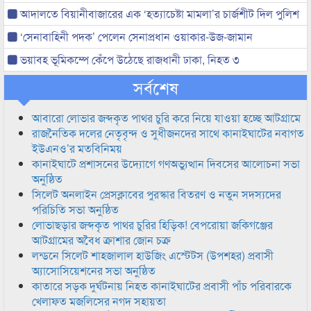
আদালতে বিয়ানীবাজারের এক ‘হত্যাচেষ্টা মামলা’র চার্জশীট দিল পুলিশ
‘সেনাবাহিনী পদক’ পেলেন সেনাপ্রধান ওয়াকার-উজ-জামান
ভয়াবহ ভূমিকম্পে কেঁপে উঠেছে রাজধানী ঢাকা, নিহত ৩
সর্বশেষ
আবারো লোভার জব্দকৃত পাথর চুরি করে নিয়ে যাওয়া হচ্ছে আটগ্রামে
রাজনৈতিক দলের নেতৃবৃন্দ ও সুধীজনদের সাথে কানাইঘাটের নবাগত
ইউএনও’র মতবিনিময়
কানাইঘাটে প্রশাসনের উদ্যোগে গণঅভ্যুত্থান দিবসের আলোচনা সভা
অনুষ্ঠিত
সিলেট অনলাইন প্রেসক্লাবের পুরস্কার বিতরণ ও নতুন সদস্যদের
পরিচিতি সভা অনুষ্ঠিত
লোভাছড়ার জব্দকৃত পাথর চুরির হিড়িক! বেপরোয়া জকিগঞ্জের
আটগ্রামের অবৈধ ক্রাশার জোন চক্র
লন্ডনে সিলেট শাহজালাল হাউজিং এস্টেটস (উপশহর) প্রবাসী
অ্যাসোসিয়েশনের সভা অনুষ্ঠিত
কাতারে সড়ক দুর্ঘটনায় নিহত কানাইঘাটের প্রবাসী পাঁচ পরিবারকে
খেলাফত মজলিসের নগদ সহায়তা