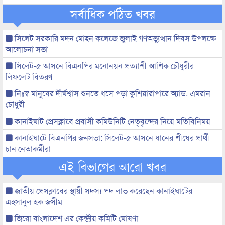
সর্বাধিক পঠিত খবর
সিলেট সরকারি মদন মোহন কলেজে জুলাই গণঅভ্যুত্থান দিবস উপলক্ষে
আলোচনা সভা
সিলেট-৫ আসনে বিএনপির মনোনয়ন প্রত্যাশী আশিক চৌধুরীর
লিফলেট বিতরণ
নিঃস্ব মানুষের দীর্ঘশ্বাস শুনতে ধসে পড়া কুশিয়ারাপারে অ্যাড. এমরান
চৌধুরী
কানাইঘাট প্রেসক্লাবে প্রবাসী কমিউনিটি নেতৃবৃন্দের নিয়ে মতিবিনিময়
কানাইঘাটে বিএনপির জনসভা: সিলেট-৫ আসনে ধানের শীষের প্রার্থী
চান নেতাকর্মীরা
এই বিভাগের আরো খবর
জাতীয় প্রেসক্লাবের স্থায়ী সদস্য পদ লাভ করেছেন কানাইঘাটের
এহসানুল হক জসীম
জিরো বাংলাদেশ এর কেন্দ্রীয় কমিটি ঘোষণা