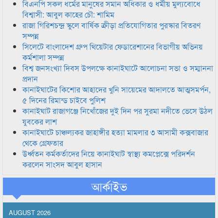
বিএনপি সকল ধর্মের মানুষের সমান অধিকার ও ধর্মীয় মুল্যবোধে
বিশ্বাসী: আবুল কাহের চৌ: শামিম
রাজা গিরিশচন্দ্র স্কুলে বার্ষিক ক্রীড়া প্রতিযোগিতার পুরস্কার বিতরণ
সম্পন্ন
সিলেটে বাংলাদেশ গ্রুপ থিয়েটার ফেডারেশানের বিভাগীয় অভিনয়
কর্মশালা সম্পন্ন
বিশ্ব জনসংখ্যা দিবস উপলক্ষে কানাইঘাটে আলোচনা সভা ও সম্মাননা
প্রদান
কানাইঘাটের কিশোর আহাদের খুনি সায়েমের আদালতে আত্মসমর্পন,
৫ দিনের রিমান্ড চাইবে পুলিশ
কানাইঘাট রাজাগঞ্জে নিখোঁজের দুই দিন পর সুরমা নদীতে ভেসে উঠল
যুবকের লাশ
কানাইঘাটে চাঞ্চল্যকর জাহাঙ্গীর হত্যা মামলার ৩ আসামী কক্সবাজার
থেকে গ্রেফতার
উর্ধ্বতন কর্মকর্তাদের নিয়ে কানাইঘাট স্বাস্থ্য কমপ্লেক্সে পরিদর্শন
করলেন সাংসদ আবুল হাসান
আর্কাইভ
AUGUST 2026