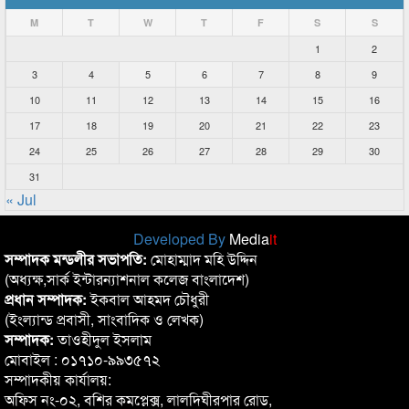
M
T
W
T
F
S
S
1
2
3
4
5
6
7
8
9
10
11
12
13
14
15
16
17
18
19
20
21
22
23
24
25
26
27
28
29
30
31
« Jul
Developed By
Media
it
সম্পাদক মন্ডলীর সভাপতি:
মোহাম্মাদ মহি উদ্দিন
(অধ্যক্ষ,সার্ক ইন্টারন্যাশনাল কলেজ বাংলাদেশ)
প্রধান সম্পাদক:
ইকবাল আহমদ চৌধুরী
(ইংল্যান্ড প্রবাসী, সাংবাদিক ও লেখক)
সম্পাদক:
তাওহীদুল ইসলাম
মোবাইল : ০১৭১০-৯৯৩৫৭২
সম্পাদকীয় কার্যালয়:
অফিস নং-০২, বশির কমপ্লেক্স, লালদিঘীরপার রোড,