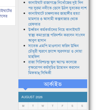
কানাইঘাট রাজাগঞ্জে নিখোঁজের দুই দিন
পর সুরমা নদীতে ভেসে উঠল যুবকের লাশ
নাইঘাটের
কানাইঘাটে চাঞ্চল্যকর জাহাঙ্গীর হত্যা
লিসের
মামলার ৩ আসামী কক্সবাজার থেকে
গ্রেফতার
উর্ধ্বতন কর্মকর্তাদের নিয়ে কানাইঘাট
স্বাস্থ্য কমপ্লেক্সে পরিদর্শন করলেন সাংসদ
আবুল হাসান
সাবেক এমপি মাওলানা ফরিদ উদ্দিন
চৌধুরী স্মরণে ফ্রান্সে স্মরণসভা ও দোয়া
মাহফিল
রাজা গিরিশচন্দ্র স্কুল অ্যান্ড কলেজে
বৃক্ষরোপণ কর্মসূচির উদ্বোধন করলেন
মিফতাহ্ সিদ্দিকী
আর্কাইভ
AUGUST 2026
M
T
W
T
F
S
S