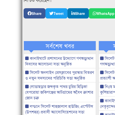
Share
Tweet
Share
WhatsApp
সর্বশেষ খবর
কানাইঘাটে প্রশাসনের উদ্যোগে গণঅভ্যুত্থান
সিলেট
দিবসের আলোচনা সভা অনুষ্ঠিত
গণঅভ্যুত
সিলেট অনলাইন প্রেসক্লাবের পুরস্কার বিতরণ
সিলেট
ও নতুন সদস্যদের পরিচিতি সভা অনুষ্ঠিত
প্রত্যাশ
লোভাছড়ার জব্দকৃত পাথর চুরির হিড়িক!
নিঃস্ব 
বেপরোয়া জকিগঞ্জের আটগ্রামের অবৈধ ক্রাশার
কুশিয়ারাপ
জোন চক্র
কানাইঘা
লন্ডনে সিলেট শাহজালাল হাউজিং এস্টেটস
নেতৃবৃন্দ
(উপশহর) প্রবাসী অ্যাসোসিয়েশনের সভা
কানাই