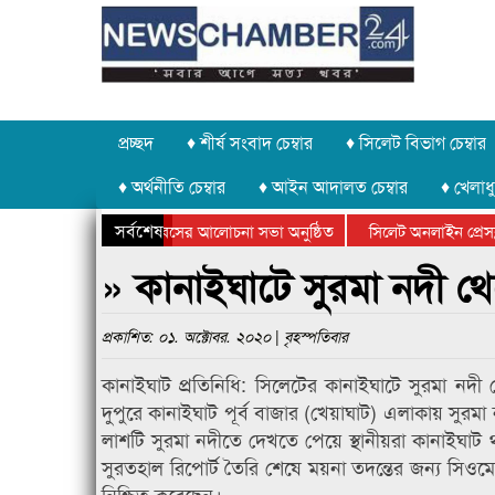
প্রচ্ছদ
♦ শীর্ষ সংবাদ চেম্বার
♦ সিলেট বিভাগ চেম্বার
♦ অর্থনীতি চেম্বার
♦ আইন আদালত চেম্বার
♦ খেলাধু
সর্বশেষ
উদ্যোগে গণঅভ্যুত্থান দিবসের আলোচনা সভা অনুষ্ঠিত
সিলেট অনলাইন প্রেসক্লা
উপলক্ষে কানাইঘাটে আলোচনা সভা ও সম্মাননা প্রদান
কানাইঘাটের কিশোর আহাদ
» কানাইঘাটে সুরমা নদী থেক
প্রকাশিত: ০১. অক্টোবর. ২০২০ | বৃহস্পতিবার
কানাইঘাট প্রতিনিধি: সিলেটের কানাইঘাটে সুরমা নদী
দুপুরে কানাইঘাট পূর্ব বাজার (খেয়াঘাট) এলাকায় সুর
লাশটি সুরমা নদীতে দেখতে পেয়ে স্থানীয়রা কানাইঘাট
সুরতহাল রিপোর্ট তৈরি শেষে ময়না তদন্তের জন্য সিওম
নিশ্চিত করেছেন।