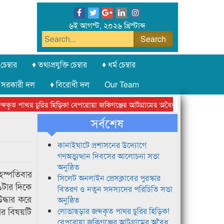
৬ই আগস্ট, ২০২৬ খ্রিস্টাব্দ
চেম্বার
♦ তথ্যপ্রযুক্তি চেম্বার
♦ ধর্ম চেম্বার
 সরকারী দল
♦ বিরোধী দল
Our Team
ত পাথর চুরির হিড়িক! বেপরোয়া জকিগঞ্জের আটগ্রামের অবৈধ ক্রাশার জোন চক্র
সর্বশেষ
কানাইঘাটে প্রশাসনের উদ্যোগে
গণঅভ্যুত্থান দিবসের আলোচনা সভা
অনুষ্ঠিত
হস্পতিবার
সিলেট অনলাইন প্রেসক্লাবের পুরস্কার
১টার দিকে
বিতরণ ও নতুন সদস্যদের পরিচিতি সভা
দ্ধার করে
অনুষ্ঠিত
ার বিষয়টি
লোভাছড়ার জব্দকৃত পাথর চুরির হিড়িক!
বেপরোয়া জকিগঞ্জের আটগ্রামের অবৈধ