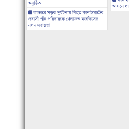
অনুষ্ঠিত
আসনে ধানে
কাতারে সড়ক দুর্ঘটনায় নিহত কানাইঘাটের
প্রবাসী পাঁচ পরিবারকে খেলাফত মজলিসের
নগদ সহায়তা