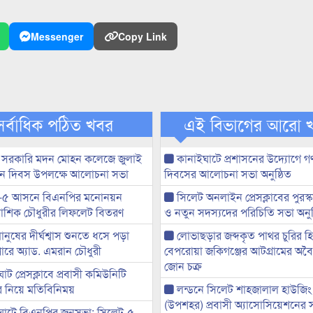
Messenger
Copy Link
সর্বাধিক পঠিত খবর
এই বিভাগের আরো 
 সরকারি মদন মোহন কলেজে জুলাই
কানাইঘাটে প্রশাসনের উদ্যোগে গণঅ
্থান দিবস উপলক্ষে আলোচনা সভা
দিবসের আলোচনা সভা অনুষ্ঠিত
-৫ আসনে বিএনপির মনোনয়ন
সিলেট অনলাইন প্রেসক্লাবের পুরস্
ী আশিক চৌধুরীর লিফলেট বিতরণ
ও নতুন সদস্যদের পরিচিতি সভা অনুষ
মানুষের দীর্ঘশ্বাস শুনতে ধসে পড়া
লোভাছড়ার জব্দকৃত পাথর চুরির হ
ারে অ্যাড. এমরান চৌধুরী
বেপরোয়া জকিগঞ্জের আটগ্রামের অবৈধ
জোন চক্র
ট প্রেসক্লাবে প্রবাসী কমিউনিটি
ের নিয়ে মতিবিনিময়
লন্ডনে সিলেট শাহজালাল হাউজিং
(উপশহর) প্রবাসী অ্যাসোসিয়েশনের 
ঘাটে বিএনপির জনসভা: সিলেট-৫