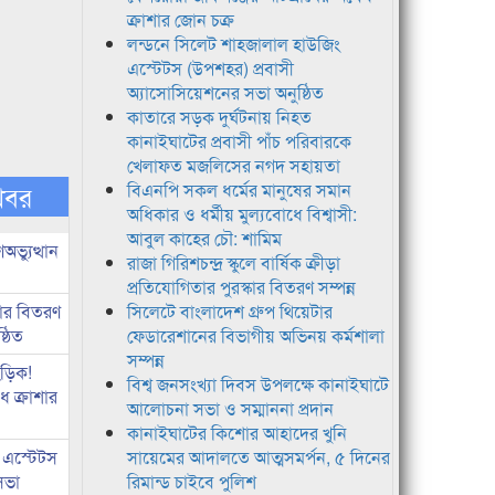
ক্রাশার জোন চক্র
লন্ডনে সিলেট শাহজালাল হাউজিং
এস্টেটস (উপশহর) প্রবাসী
অ্যাসোসিয়েশনের সভা অনুষ্ঠিত
কাতারে সড়ক দুর্ঘটনায় নিহত
কানাইঘাটের প্রবাসী পাঁচ পরিবারকে
খেলাফত মজলিসের নগদ সহায়তা
খবর
বিএনপি সকল ধর্মের মানুষের সমান
অধিকার ও ধর্মীয় মুল্যবোধে বিশ্বাসী:
আবুল কাহের চৌ: শামিম
ভ্যুত্থান
রাজা গিরিশচন্দ্র স্কুলে বার্ষিক ক্রীড়া
প্রতিযোগিতার পুরস্কার বিতরণ সম্পন্ন
কার বিতরণ
সিলেটে বাংলাদেশ গ্রুপ থিয়েটার
্ঠিত
ফেডারেশানের বিভাগীয় অভিনয় কর্মশালা
সম্পন্ন
িড়িক!
বিশ্ব জনসংখ্যা দিবস উপলক্ষে কানাইঘাটে
 ক্রাশার
আলোচনা সভা ও সম্মাননা প্রদান
কানাইঘাটের কিশোর আহাদের খুনি
 এস্টেটস
সায়েমের আদালতে আত্মসমর্পন, ৫ দিনের
সভা
রিমান্ড চাইবে পুলিশ