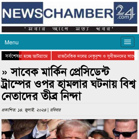
Menu
সর্বশেষ
য়ে যাওয়া হচ্ছে আটগ্রামে
রাজনৈতিক দলের নেতৃবৃন্দ ও সুধীজনদের সাথে ক
যোগিতার পুরস্কার বিতরণ সম্পন্ন
সিলেটে বাংলাদেশ গ্রুপ থিয়েটার ফেডারেশানের বিভ
» সাবেক মার্কিন প্রেসিডেন্ট
ট্রাম্পের ওপর হামলার ঘটনায় বিশ্ব
নেতাদের তীব্র নিন্দা
প্রকাশিত: ১৪. জুলাই. ২০২৪ | রবিবার