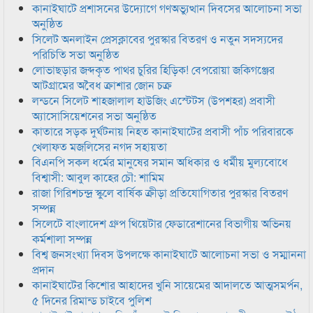
কানাইঘাটে প্রশাসনের উদ্যোগে গণঅভ্যুত্থান দিবসের আলোচনা সভা
অনুষ্ঠিত
সিলেট অনলাইন প্রেসক্লাবের পুরস্কার বিতরণ ও নতুন সদস্যদের
পরিচিতি সভা অনুষ্ঠিত
লোভাছড়ার জব্দকৃত পাথর চুরির হিড়িক! বেপরোয়া জকিগঞ্জের
আটগ্রামের অবৈধ ক্রাশার জোন চক্র
লন্ডনে সিলেট শাহজালাল হাউজিং এস্টেটস (উপশহর) প্রবাসী
অ্যাসোসিয়েশনের সভা অনুষ্ঠিত
কাতারে সড়ক দুর্ঘটনায় নিহত কানাইঘাটের প্রবাসী পাঁচ পরিবারকে
খেলাফত মজলিসের নগদ সহায়তা
বিএনপি সকল ধর্মের মানুষের সমান অধিকার ও ধর্মীয় মুল্যবোধে
বিশ্বাসী: আবুল কাহের চৌ: শামিম
রাজা গিরিশচন্দ্র স্কুলে বার্ষিক ক্রীড়া প্রতিযোগিতার পুরস্কার বিতরণ
সম্পন্ন
সিলেটে বাংলাদেশ গ্রুপ থিয়েটার ফেডারেশানের বিভাগীয় অভিনয়
কর্মশালা সম্পন্ন
বিশ্ব জনসংখ্যা দিবস উপলক্ষে কানাইঘাটে আলোচনা সভা ও সম্মাননা
প্রদান
কানাইঘাটের কিশোর আহাদের খুনি সায়েমের আদালতে আত্মসমর্পন,
৫ দিনের রিমান্ড চাইবে পুলিশ