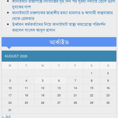
কানাইঘাট রাজাগঞ্জে নিখোঁজের দুই দিন পর সুরমা নদীতে ভেসে উঠল
যুবকের লাশ
কানাইঘাটে চাঞ্চল্যকর জাহাঙ্গীর হত্যা মামলার ৩ আসামী কক্সবাজার
থেকে গ্রেফতার
উর্ধ্বতন কর্মকর্তাদের নিয়ে কানাইঘাট স্বাস্থ্য কমপ্লেক্সে পরিদর্শন
করলেন সাংসদ আবুল হাসান
আর্কাইভ
AUGUST 2026
M
T
W
T
F
S
S
1
2
3
4
5
6
7
8
9
10
11
12
13
14
15
16
17
18
19
20
21
22
23
24
25
26
27
28
29
30
31
« Jul