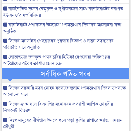
রাজনৈতিক দলের নেতৃবৃন্দ ও সুধীজনদের সাথে কানাইঘাটের নবাগত
ইউএনও’র মতবিনিময়
কানাইঘাটে প্রশাসনের উদ্যোগে গণঅভ্যুত্থান দিবসের আলোচনা সভা
অনুষ্ঠিত
সিলেট অনলাইন প্রেসক্লাবের পুরস্কার বিতরণ ও নতুন সদস্যদের
পরিচিতি সভা অনুষ্ঠিত
লোভাছড়ার জব্দকৃত পাথর চুরির হিড়িক! বেপরোয়া জকিগঞ্জের
আটগ্রামের অবৈধ ক্রাশার জোন চক্র
সর্বাধিক পঠিত খবর
সিলেট সরকারি মদন মোহন কলেজে জুলাই গণঅভ্যুত্থান দিবস উপলক্ষে
আলোচনা সভা
সিলেট-৫ আসনে বিএনপির মনোনয়ন প্রত্যাশী আশিক চৌধুরীর
লিফলেট বিতরণ
নিঃস্ব মানুষের দীর্ঘশ্বাস শুনতে ধসে পড়া কুশিয়ারাপারে অ্যাড. এমরান
চৌধুরী