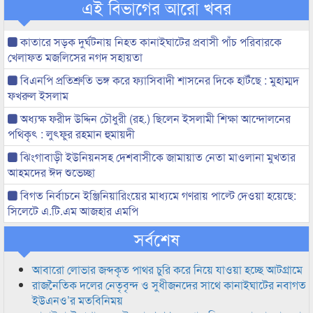
এই বিভাগের আরো খবর
কাতারে সড়ক দুর্ঘটনায় নিহত কানাইঘাটের প্রবাসী পাঁচ পরিবারকে
খেলাফত মজলিসের নগদ সহায়তা
বিএনপি প্রতিশ্রুতি ভঙ্গ করে ফ্যাসিবাদী শাসনের দিকে হাটঁছে : মুহাম্মদ
ফখরুল ইসলাম
অধ্যক্ষ ফরীদ উদ্দিন চৌধুরী (রহ.) ছিলেন ইসলামী শিক্ষা আন্দোলনের
পথিকৃৎ : লুৎফুর রহমান হুমায়দী
ঝিংগাবাড়ী ইউনিয়নসহ দেশবাসীকে জামায়াত নেতা মাওলানা মুখতার
আহমদের ঈদ শুভেচ্ছা
বিগত নির্বাচনে ইঞ্জিনিয়ারিংয়ের মাধ্যমে গণরায় পাল্টে দেওয়া হয়েছে:
সিলেটে এ.টি.এম আজহার এমপি
সর্বশেষ
আবারো লোভার জব্দকৃত পাথর চুরি করে নিয়ে যাওয়া হচ্ছে আটগ্রামে
রাজনৈতিক দলের নেতৃবৃন্দ ও সুধীজনদের সাথে কানাইঘাটের নবাগত
ইউএনও’র মতবিনিময়