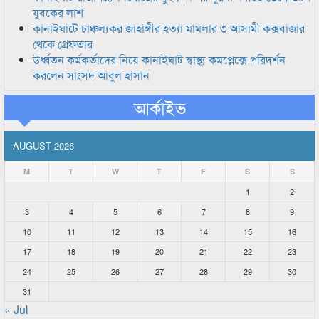
যুবকের লাশ
কানাইঘাটে চাঞ্চল্যকর জাহাঙ্গীর হত্যা মামলার ৩ আসামী কক্সবাজার
থেকে গ্রেফতার
উর্ধ্বতন কর্মকর্তাদের নিয়ে কানাইঘাট স্বাস্থ্য কমপ্লেক্সে পরিদর্শন
করলেন সাংসদ আবুল হাসান
আর্কাইভ
AUGUST 2026
M
T
W
T
F
S
S
1
2
3
4
5
6
7
8
9
10
11
12
13
14
15
16
17
18
19
20
21
22
23
24
25
26
27
28
29
30
31
« Jul