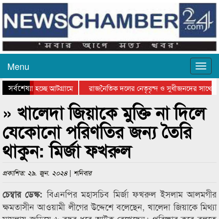
Menu
সর্বশেষ
ে যাওয়া হচ্ছে আটগ্রামে
রাজনৈতিক দলের নেতৃবৃন্দ ও সুধীজনদের সাথে ক
যোগিতার পুরস্কার বিতরণ সম্পন্ন
সিলেটে বাংলাদেশ গ্রুপ থিয়েটার ফেডারেশানের বিভ
» খালেদা জিয়াকে মুক্তি না দিলে
যেকোনো পরিণতির জন্য তৈরি
থাকুন: মির্জা ফখরুল
প্রকাশিত: ২৯. জুন. ২০২৪ | শনিবার
বিএনপির মহাসচিব মির্জা ফখরুল ইসলাম আলমগীর
চেম্বার ডেস্ক:
ক্ষমতাসীন আওয়ামী লীগের উদ্দেশে বলেছেন, খালেদা জিয়াকে মিথ্যা
মামলায় জড়িয়ে ৬ বছর ধরে আটক রেখেছেন। পরিষ্কার করে বলতে