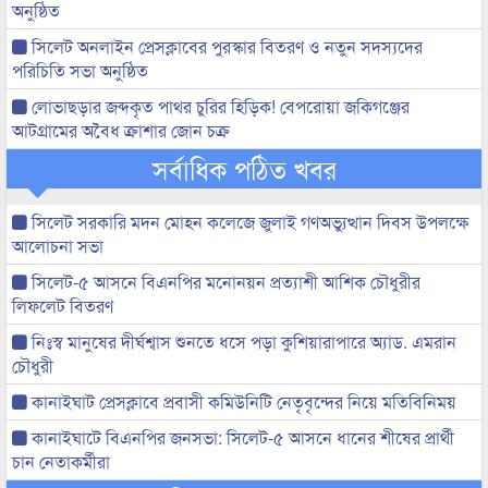
অনুষ্ঠিত
সিলেট অনলাইন প্রেসক্লাবের পুরস্কার বিতরণ ও নতুন সদস্যদের
পরিচিতি সভা অনুষ্ঠিত
লোভাছড়ার জব্দকৃত পাথর চুরির হিড়িক! বেপরোয়া জকিগঞ্জের
আটগ্রামের অবৈধ ক্রাশার জোন চক্র
সর্বাধিক পঠিত খবর
সিলেট সরকারি মদন মোহন কলেজে জুলাই গণঅভ্যুত্থান দিবস উপলক্ষে
আলোচনা সভা
সিলেট-৫ আসনে বিএনপির মনোনয়ন প্রত্যাশী আশিক চৌধুরীর
লিফলেট বিতরণ
নিঃস্ব মানুষের দীর্ঘশ্বাস শুনতে ধসে পড়া কুশিয়ারাপারে অ্যাড. এমরান
চৌধুরী
কানাইঘাট প্রেসক্লাবে প্রবাসী কমিউনিটি নেতৃবৃন্দের নিয়ে মতিবিনিময়
কানাইঘাটে বিএনপির জনসভা: সিলেট-৫ আসনে ধানের শীষের প্রার্থী
চান নেতাকর্মীরা