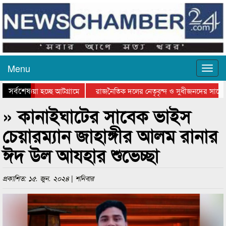
Menu
সর্বশেষ
য়ে যাওয়া হচ্ছে আটগ্রামে
রাজনৈতিক দলের নেতৃবৃন্দ ও সুধীজনদের সাথে ক
িযোগিতার পুরস্কার বিতরণ সম্পন্ন
সিলেটে বাংলাদেশ গ্রুপ থিয়েটার ফেডারেশানের বি
» কানাইঘাটের সাবেক ভাইস
চেয়ারম্যান জাহাঙ্গীর আলম রানার
ঈদ উল আযহার শুভেচ্ছা
প্রকাশিত: ১৫. জুন. ২০২৪ | শনিবার