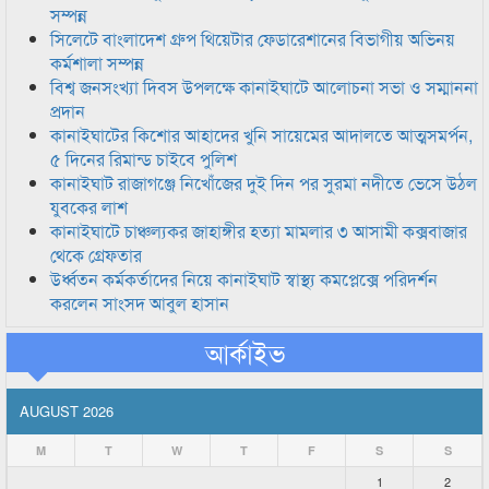
সম্পন্ন
সিলেটে বাংলাদেশ গ্রুপ থিয়েটার ফেডারেশানের বিভাগীয় অভিনয়
কর্মশালা সম্পন্ন
বিশ্ব জনসংখ্যা দিবস উপলক্ষে কানাইঘাটে আলোচনা সভা ও সম্মাননা
প্রদান
কানাইঘাটের কিশোর আহাদের খুনি সায়েমের আদালতে আত্মসমর্পন,
৫ দিনের রিমান্ড চাইবে পুলিশ
কানাইঘাট রাজাগঞ্জে নিখোঁজের দুই দিন পর সুরমা নদীতে ভেসে উঠল
যুবকের লাশ
কানাইঘাটে চাঞ্চল্যকর জাহাঙ্গীর হত্যা মামলার ৩ আসামী কক্সবাজার
থেকে গ্রেফতার
উর্ধ্বতন কর্মকর্তাদের নিয়ে কানাইঘাট স্বাস্থ্য কমপ্লেক্সে পরিদর্শন
করলেন সাংসদ আবুল হাসান
আর্কাইভ
AUGUST 2026
M
T
W
T
F
S
S
1
2