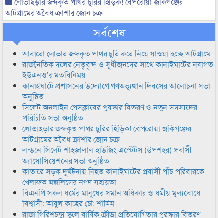
লোভাছড়ার জব্দকৃত পাথর চুরির হিড়িক! বেপরোয়া জকিগঞ্জের
আটগ্রামের অবৈধ ক্রাশার জোন চক্র
সর্বশেষ
আবারো লোভার জব্দকৃত পাথর চুরি করে নিয়ে যাওয়া হচ্ছে আটগ্রামে
রাজনৈতিক দলের নেতৃবৃন্দ ও সুধীজনদের সাথে কানাইঘাটের নবাগত
ইউএনও’র মতবিনিময়
কানাইঘাটে প্রশাসনের উদ্যোগে গণঅভ্যুত্থান দিবসের আলোচনা সভা
অনুষ্ঠিত
সিলেট অনলাইন প্রেসক্লাবের পুরস্কার বিতরণ ও নতুন সদস্যদের
পরিচিতি সভা অনুষ্ঠিত
লোভাছড়ার জব্দকৃত পাথর চুরির হিড়িক! বেপরোয়া জকিগঞ্জের
আটগ্রামের অবৈধ ক্রাশার জোন চক্র
লন্ডনে সিলেট শাহজালাল হাউজিং এস্টেটস (উপশহর) প্রবাসী
অ্যাসোসিয়েশনের সভা অনুষ্ঠিত
কাতারে সড়ক দুর্ঘটনায় নিহত কানাইঘাটের প্রবাসী পাঁচ পরিবারকে
খেলাফত মজলিসের নগদ সহায়তা
বিএনপি সকল ধর্মের মানুষের সমান অধিকার ও ধর্মীয় মুল্যবোধে
বিশ্বাসী: আবুল কাহের চৌ: শামিম
রাজা গিরিশচন্দ্র স্কুলে বার্ষিক ক্রীড়া প্রতিযোগিতার পুরস্কার বিতরণ