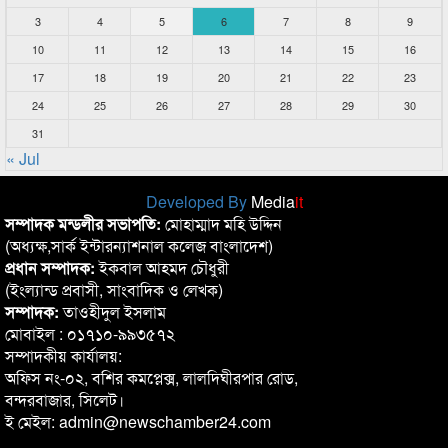
3
4
5
6
7
8
9
10
11
12
13
14
15
16
17
18
19
20
21
22
23
24
25
26
27
28
29
30
31
« Jul
Developed By
Media
it
সম্পাদক মন্ডলীর সভাপতি:
মোহাম্মাদ মহি উদ্দিন
(অধ্যক্ষ,সার্ক ইন্টারন্যাশনাল কলেজ বাংলাদেশ)
প্রধান সম্পাদক:
ইকবাল আহমদ চৌধুরী
(ইংল্যান্ড প্রবাসী, সাংবাদিক ও লেখক)
সম্পাদক:
তাওহীদুল ইসলাম
মোবাইল : ০১৭১০-৯৯৩৫৭২
সম্পাদকীয় কার্যালয়:
অফিস নং-০২, বশির কমপ্লেক্স, লালদিঘীরপার রোড,
বন্দরবাজার, সিলেট।
ই মেইল: admin@newschamber24.com