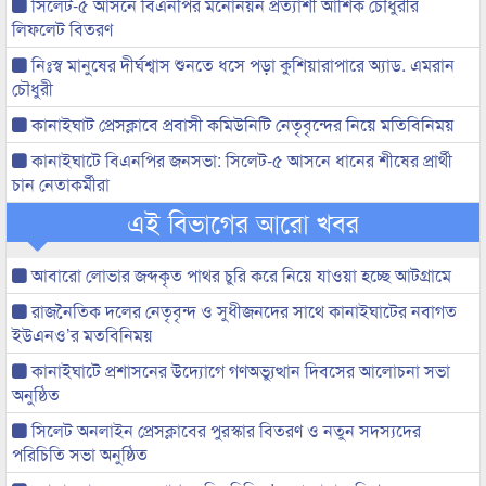
সিলেট-৫ আসনে বিএনপির মনোনয়ন প্রত্যাশী আশিক চৌধুরীর
লিফলেট বিতরণ
নিঃস্ব মানুষের দীর্ঘশ্বাস শুনতে ধসে পড়া কুশিয়ারাপারে অ্যাড. এমরান
চৌধুরী
কানাইঘাট প্রেসক্লাবে প্রবাসী কমিউনিটি নেতৃবৃন্দের নিয়ে মতিবিনিময়
কানাইঘাটে বিএনপির জনসভা: সিলেট-৫ আসনে ধানের শীষের প্রার্থী
চান নেতাকর্মীরা
এই বিভাগের আরো খবর
আবারো লোভার জব্দকৃত পাথর চুরি করে নিয়ে যাওয়া হচ্ছে আটগ্রামে
রাজনৈতিক দলের নেতৃবৃন্দ ও সুধীজনদের সাথে কানাইঘাটের নবাগত
ইউএনও’র মতবিনিময়
কানাইঘাটে প্রশাসনের উদ্যোগে গণঅভ্যুত্থান দিবসের আলোচনা সভা
অনুষ্ঠিত
সিলেট অনলাইন প্রেসক্লাবের পুরস্কার বিতরণ ও নতুন সদস্যদের
পরিচিতি সভা অনুষ্ঠিত