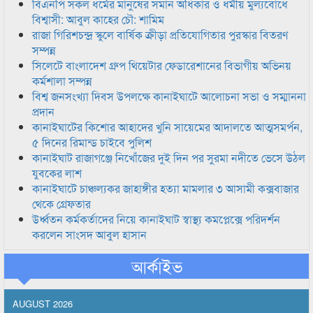
বিএনপি সকল ধর্মের মানুষের সমান অধিকার ও ধর্মীয় মুল্যবোধে
বিশ্বাসী: আবুল কাহের চৌ: শামিম
রাজা গিরিশচন্দ্র স্কুলে বার্ষিক ক্রীড়া প্রতিযোগিতার পুরস্কার বিতরণ
সম্পন্ন
সিলেটে বাংলাদেশ গ্রুপ থিয়েটার ফেডারেশানের বিভাগীয় অভিনয়
কর্মশালা সম্পন্ন
বিশ্ব জনসংখ্যা দিবস উপলক্ষে কানাইঘাটে আলোচনা সভা ও সম্মাননা
প্রদান
কানাইঘাটের কিশোর আহাদের খুনি সায়েমের আদালতে আত্মসমর্পন,
৫ দিনের রিমান্ড চাইবে পুলিশ
কানাইঘাট রাজাগঞ্জে নিখোঁজের দুই দিন পর সুরমা নদীতে ভেসে উঠল
যুবকের লাশ
কানাইঘাটে চাঞ্চল্যকর জাহাঙ্গীর হত্যা মামলার ৩ আসামী কক্সবাজার
থেকে গ্রেফতার
উর্ধ্বতন কর্মকর্তাদের নিয়ে কানাইঘাট স্বাস্থ্য কমপ্লেক্সে পরিদর্শন
করলেন সাংসদ আবুল হাসান
আর্কাইভ
AUGUST 2026