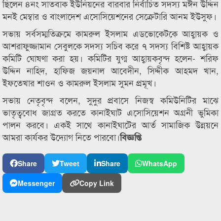
ছিলেন ৪নং সাতবাক ইউনিয়নের বারবার নির্বাচিত সদস্য মঈন উদ্দিন
মনই মেম্বার ও বাংলাদেশ এসোসিয়েশনের সেক্রেটারি আনম ইউসুফ।
সভায় সর্বসম্মতিক্রমে কামরুল ইসলাম এডভোকেটকে আহ্বায়ক ও
আশরাফুজ্জামান সেবুলকে সদস্য সচিব করে ৭ সদস্য বিশিষ্ট আহ্বায়ক
কমিটি ঘোষণা করা হয়। কমিটির যুগ্ম আহ্বায়কবৃন্দ হলেন- শরিফ
উদ্দিন নাহিদ, হাফিজ জয়নাল আবেদীন, সিদ্দীক আহমদ খান,
ইফতেখার শাওন ও কামরুল ইসলাম সুমন প্রমূখ।
সভায় নেতৃবৃন্দ বলেন, সুদুর প্রবাসে নিজস্ব কমিউনিটির মাঝে
ভাতৃত্ববোধ জাগ্রত করতে কানাইঘাট এসোসিয়েশন অগ্রনী ভুমিকা
পালন করবে। একই সাথে কানাইঘাটের আর্ত সামাজিক উন্নয়নে
আমরা কার্যকর উদ্যোগ নিতে পারবো।
বিজ্ঞপ্তি
Share
Tweet
Share
WhatsApp
Messenger
Copy Link