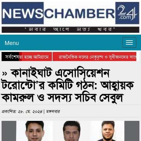
Menu
সর্বশেষ
য়ে যাওয়া হচ্ছে আটগ্রামে
রাজনৈতিক দলের নেতৃবৃন্দ ও সুধীজনদের সাথে ক
িযোগিতার পুরস্কার বিতরণ সম্পন্ন
সিলেটে বাংলাদেশ গ্রুপ থিয়েটার ফেডারেশানের বি
» কানাইঘাট এসোসিয়েশন
টরোন্টো’র কমিটি গঠন: আহ্বায়ক
কামরুল ও সদস্য সচিব সেবুল
প্রকাশিত: ২৮. মে. ২০২৪ | মঙ্গলবার