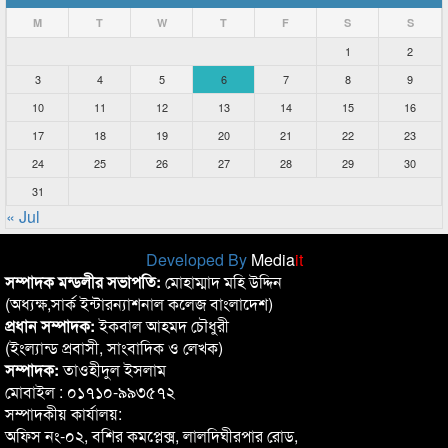
M
T
W
T
F
S
S
1
2
3
4
5
6
7
8
9
10
11
12
13
14
15
16
17
18
19
20
21
22
23
24
25
26
27
28
29
30
31
« Jul
Developed By
Media
it
সম্পাদক মন্ডলীর সভাপতি:
মোহাম্মাদ মহি উদ্দিন
(অধ্যক্ষ,সার্ক ইন্টারন্যাশনাল কলেজ বাংলাদেশ)
প্রধান সম্পাদক:
ইকবাল আহমদ চৌধুরী
(ইংল্যান্ড প্রবাসী, সাংবাদিক ও লেখক)
সম্পাদক:
তাওহীদুল ইসলাম
মোবাইল : ০১৭১০-৯৯৩৫৭২
সম্পাদকীয় কার্যালয়:
অফিস নং-০২, বশির কমপ্লেক্স, লালদিঘীরপার রোড,