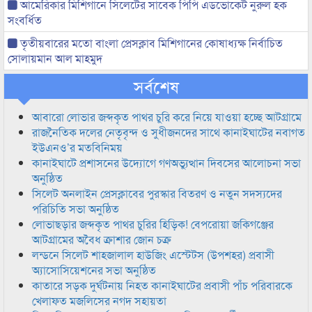
আমেরিকার মিশিগানে সিলেটের সাবেক পিপি এডভোকেট নুরুল হক
সংবর্ধিত
তৃতীয়বারের মতো বাংলা প্রেসক্লাব মিশিগানের কোষাধ্যক্ষ নির্বাচিত
সোলায়মান আল মাহমুদ
সর্বশেষ
আবারো লোভার জব্দকৃত পাথর চুরি করে নিয়ে যাওয়া হচ্ছে আটগ্রামে
রাজনৈতিক দলের নেতৃবৃন্দ ও সুধীজনদের সাথে কানাইঘাটের নবাগত
ইউএনও’র মতবিনিময়
কানাইঘাটে প্রশাসনের উদ্যোগে গণঅভ্যুত্থান দিবসের আলোচনা সভা
অনুষ্ঠিত
সিলেট অনলাইন প্রেসক্লাবের পুরস্কার বিতরণ ও নতুন সদস্যদের
পরিচিতি সভা অনুষ্ঠিত
লোভাছড়ার জব্দকৃত পাথর চুরির হিড়িক! বেপরোয়া জকিগঞ্জের
আটগ্রামের অবৈধ ক্রাশার জোন চক্র
লন্ডনে সিলেট শাহজালাল হাউজিং এস্টেটস (উপশহর) প্রবাসী
অ্যাসোসিয়েশনের সভা অনুষ্ঠিত
কাতারে সড়ক দুর্ঘটনায় নিহত কানাইঘাটের প্রবাসী পাঁচ পরিবারকে
খেলাফত মজলিসের নগদ সহায়তা