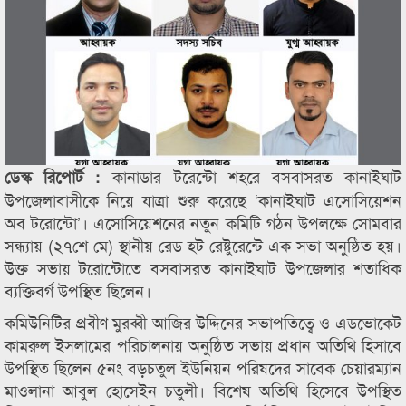
কানাডার টরেন্টো শহরে বসবাসরত কানাইঘাট
ডেস্ক রিপোর্ট :
উপজেলাবাসীকে নিয়ে যাত্রা শুরু করেছে ‘কানাইঘাট এসোসিয়েশন
অব টরোন্টো’। এসোসিয়েশনের নতুন কমিটি গঠন উপলক্ষে সোমবার
সন্ধ্যায় (২৭শে মে) স্থানীয় রেড হট রেষ্টুরেন্টে এক সভা অনুষ্ঠিত হয়।
উক্ত সভায় টরোন্টোতে বসবাসরত কানাইঘাট উপজেলার শতাধিক
ব্যক্তিবর্গ উপস্থিত ছিলেন।
কমিউনিটির প্রবীণ মুরব্বী আজির উদ্দিনের সভাপতিত্বে ও এডভোকেট
কামরুল ইসলামের পরিচালনায় অনুষ্ঠিত সভায় প্রধান অতিথি হিসাবে
উপস্থিত ছিলেন ৫নং বড়চতুল ইউনিয়ন পরিষদের সাবেক চেয়ারম্যান
মাওলানা আবুল হোসেইন চতুলী। বিশেষ অতিথি হিসেবে উপস্থিত