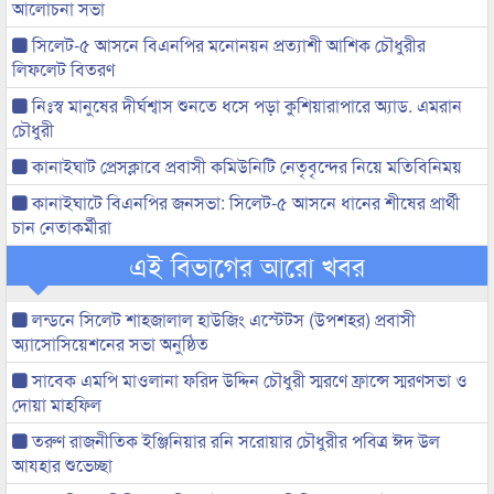
আলোচনা সভা
সিলেট-৫ আসনে বিএনপির মনোনয়ন প্রত্যাশী আশিক চৌধুরীর
লিফলেট বিতরণ
নিঃস্ব মানুষের দীর্ঘশ্বাস শুনতে ধসে পড়া কুশিয়ারাপারে অ্যাড. এমরান
চৌধুরী
কানাইঘাট প্রেসক্লাবে প্রবাসী কমিউনিটি নেতৃবৃন্দের নিয়ে মতিবিনিময়
কানাইঘাটে বিএনপির জনসভা: সিলেট-৫ আসনে ধানের শীষের প্রার্থী
চান নেতাকর্মীরা
এই বিভাগের আরো খবর
লন্ডনে সিলেট শাহজালাল হাউজিং এস্টেটস (উপশহর) প্রবাসী
অ্যাসোসিয়েশনের সভা অনুষ্ঠিত
সাবেক এমপি মাওলানা ফরিদ উদ্দিন চৌধুরী স্মরণে ফ্রান্সে স্মরণসভা ও
দোয়া মাহফিল
তরুণ রাজনীতিক ইঞ্জিনিয়ার রনি সরোয়ার চৌধুরীর পবিত্র ঈদ উল
আযহার শুভেচ্ছা