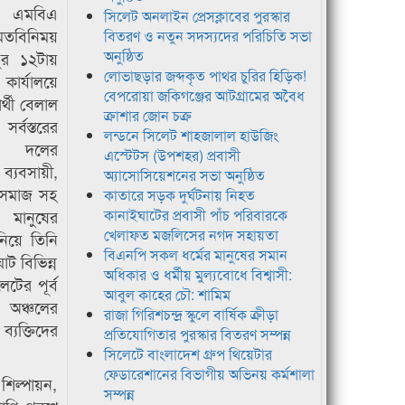
দ এমবিএ
সিলেট অনলাইন প্রেসক্লাবের পুরস্কার
 মতবিনিময়
বিতরণ ও নতুন সদস্যদের পরিচিতি সভা
অনুষ্ঠিত
ুর ১২টায়
লোভাছড়ার জব্দকৃত পাথর চুরির হিড়িক!
ার্যালয়ে
বেপরোয়া জকিগঞ্জের আটগ্রামের অবৈধ
র্থী বেলাল
ক্রাশার জোন চক্র
বস্তরের
লন্ডনে সিলেট শাহজালাল হাউজিং
ক দলের
এস্টেটস (উপশহর) প্রবাসী
ব্যবসায়ী,
অ্যাসোসিয়েশনের সভা অনুষ্ঠিত
 সমাজ সহ
কাতারে সড়ক দুর্ঘটনায় নিহত
 মানুষের
কানাইঘাটের প্রবাসী পাঁচ পরিবারকে
খেলাফত মজলিসের নগদ সহায়তা
নিয়ে তিনি
বিএনপি সকল ধর্মের মানুষের সমান
াট বিভিন্ন
অধিকার ও ধর্মীয় মুল্যবোধে বিশ্বাসী:
টের পূর্ব
আবুল কাহের চৌ: শামিম
এ অঞ্চলের
রাজা গিরিশচন্দ্র স্কুলে বার্ষিক ক্রীড়া
্যক্তিদের
প্রতিযোগিতার পুরস্কার বিতরণ সম্পন্ন
সিলেটে বাংলাদেশ গ্রুপ থিয়েটার
ফেডারেশানের বিভাগীয় অভিনয় কর্মশালা
 শিল্পায়ন,
সম্পন্ন