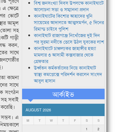
্তি পূরণে
বিশ্ব জনসংখ্যা দিবস উপলক্ষে কানাইঘাটে
এ ক্ষেত্রে
আলোচনা সভা ও সম্মাননা প্রদান
গণের ভোটে
কানাইঘাটের কিশোর আহাদের খুনি
্থার আমূল
সায়েমের আদালতে আত্মসমর্পন, ৫ দিনের
রিমান্ড চাইবে পুলিশ
ড়ে তোলা সহ
কানাইঘাট রাজাগঞ্জে নিখোঁজের দুই দিন
 একটি গাড়ী
পর সুরমা নদীতে ভেসে উঠল যুবকের লাশ
বদ্ধ করন,
কানাইঘাটে চাঞ্চল্যকর জাহাঙ্গীর হত্যা
রতের সাথে
মামলার ৩ আসামী কক্সবাজার থেকে
জনগোষ্ঠীর
গ্রেফতার
হ।
উর্ধ্বতন কর্মকর্তাদের নিয়ে কানাইঘাট
স্বাস্থ্য কমপ্লেক্সে পরিদর্শন করলেন সাংসদ
গিতা কামনা
আবুল হাসান
ঠনের সাথে
জিক সংগঠন
আর্কাইভ
জ সহ সবাই
ত করেছি।
AUGUST 2026
া সম্ভব। এ
M
T
W
T
F
S
S
বিনিময়কালে
1
2
মেদ, জাপা