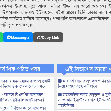
তা ফখরুল ইসলাম, নূরে আলম, নাসির উদ্দিন সহ আরো অনেকে। উল্ল
ঘাট উপজেলার রাজাগঞ্জ ইউনিয়নের মইনা গ্রামে। তিনি ঢাকার একজন প
মানবিক কার্যক্রম চালিয়ে আসছেন। পাশাপাশি জালালাবাদ এসোসিয়েশন
ের দায়িত্ব পালন করছেন।
Messenger
Copy Link
সর্বাধিক পঠিত খবর
এই বিভাগের আরো 
 সরকারি মদন মোহন কলেজে জুলাই
আবারো লোভার জব্দকৃত পাথর চুর
্থান দিবস উপলক্ষে আলোচনা সভা
নিয়ে যাওয়া হচ্ছে আটগ্রামে
-৫ আসনে বিএনপির মনোনয়ন
রাজনৈতিক দলের নেতৃবৃন্দ ও সু
ী আশিক চৌধুরীর লিফলেট বিতরণ
সাথে কানাইঘাটের নবাগত ইউএনও’
মতবিনিময়
মানুষের দীর্ঘশ্বাস শুনতে ধসে পড়া