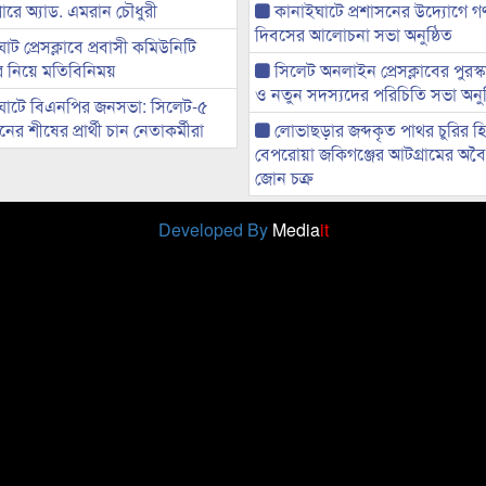
ারে অ্যাড. এমরান চৌধুরী
কানাইঘাটে প্রশাসনের উদ্যোগে গণঅ
দিবসের আলোচনা সভা অনুষ্ঠিত
ট প্রেসক্লাবে প্রবাসী কমিউনিটি
ের নিয়ে মতিবিনিময়
সিলেট অনলাইন প্রেসক্লাবের পুরস্
ও নতুন সদস্যদের পরিচিতি সভা অনুষ
ঘাটে বিএনপির জনসভা: সিলেট-৫
র শীষের প্রার্থী চান নেতাকর্মীরা
লোভাছড়ার জব্দকৃত পাথর চুরির হ
বেপরোয়া জকিগঞ্জের আটগ্রামের অবৈধ
জোন চক্র
Developed By
Media
it