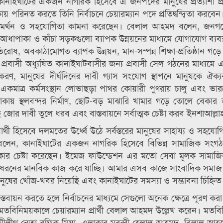
ানাইঘাটের একজন নাগরিক হিসেবে এ জনপদের মানুষের প্রত্যাশা প্রাপ
িনত করতে তিনি নির্বাচনে চেয়ারম্যান পদে প্রতিদ্বন্দ্বিতা করবেন। 
 সকলের সমর্থন ও সহযোগিতা কামনা করেছেন। বেলাল আহমদ বলেন, জন
া-আধাপাকা ও কাঁচা সড়কগুলো ব্যাপক উন্নয়নের মাধ্যমে যোগাযোগ ব্যবস
রতিরোধ, অবকাঠামোগত ব্যাপক উন্নয়ন, মান-সম্পন্ন শিক্ষা-প্রতিষ্ঠান গ
হণ, প্রবাসী অধ্যুষিত কানাইঘাটবাসীর জন্য প্রবাসী সেল গঠনের মাধ্যমে
 করণ, মানুষের দীর্ঘদিনের দাবী গ্যাস সংযোগ স্থাপনে মানুষকে ঐক্য
র একমাত্র কর্মসংস্থান লোভাছড়া পাথর কোয়ারী পুণরায় চালু এবং ভা
 এলাকায় স্থলবন্দর নির্মাণ, ছোট-বড় মাঝারি খামার গড়ে তোলে বেকার 
ছে জোর দাবী তুলে ধরব এবং বাস্তবায়নে সর্বাত্মক চেষ্টা করব ইনশাআল্লা
রার্থী হিসেবে দলমতের উর্ধ্বে উঠে সর্বস্তরের মানুষের সাহায্য ও সহযো
 বলেন, কানাইঘাটের একজন নাগরিক হিসেবে বিভিন্ন সামাজিক সংগ
থাকার চেষ্টা করেছেন। ইমেজ ফাউন্ডেশন এর মতো সেবা মূলক সামা
 নানা ধরনের মানবিক কাজ করে যাচ্ছি। আমার এসব কাজে সাংবাদিক সমা
নুষের খোঁজ-খবর নিয়েছি এবং কানাইঘাটের সমস্যা ও সম্ভাবনা চিহ্নি
স্তবায়ন করতে হলে নির্বাচনের মাধ্যমে সেগুলো অনেক ক্ষেত্রে পূরণ কর
বলে মতবিনিময়কালে চেয়ারম্যান প্রার্থী বেলাল আহমদ উল্লেখ করেন। মত
মীলীগ নেতা রফিক মিয়া, এলাকার মুরব্বী হেলাল আহমদ, বিলাল আহ