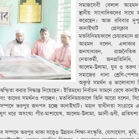
সমাজসেবী বেলাল আহম
স্থানীয় সাংবাদিকদের সাথে
করেছেন। আজ রবিবার দুপ
কানাইঘাট প্রেসক্লাব ক
মতবিনিময়কালে চেয়ারম্যান প্রা
আহমদ বলেন, এলাকার সর্
জনসাধারন, রাজনৈতি
নেতাকর্মী, জনপ্রতিনিধি, 
আলেম-উলামা, যুব ও তরুণ
সমাজের নানা শ্রেণি-পেশার
অকুন্ঠ সমর্থন ও ভালোবাসা 
দ্বন্দ্বিতা করার সিদ্ধান্ত নিয়েছেন। ইতিমধ্যে নির্বাচন সামনে রেখে কানাইঘ
এবং তাদের সমর্থনও পাচ্ছেন। মতবিনিময়কালে তিনি আরো বলেন, সিলে
তিক সম্পদে ভরপুর জনপদ হচ্ছে কানাইঘাট। মহান স্বাধীনতা সংগ্রামে 
ুগ ধরে অসংখ্য পীর-মাশায়েখ, আলেম-উলামা, জ্ঞানী-গুণী, প্রতিযশা ব
বে সম্পদে ভরপুর থাকা সত্ত্বেও উন্নয়ন-শিক্ষা-সংস্কৃতি, যোগাযোগ, কৃষি,