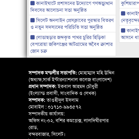
কানাইঘাটে প্রশাসনের উদ্যোগে গণঅভ্যুত্থান
কুশিয়ারাপ
দিবসের আলোচনা সভা অনুষ্ঠিত
কানাইঘা
সিলেট অনলাইন প্রেসক্লাবের পুরস্কার বিতরণ
নেতৃবৃন্দ
ও নতুন সদস্যদের পরিচিতি সভা অনুষ্ঠিত
কানাই
লোভাছড়ার জব্দকৃত পাথর চুরির হিড়িক!
আসনে ধানে
বেপরোয়া জকিগঞ্জের আটগ্রামের অবৈধ ক্রাশার
জোন চক্র
সম্পাদক মন্ডলীর সভাপতি:
মোহাম্মাদ মহি উদ্দিন
(অধ্যক্ষ,সার্ক ইন্টারন্যাশনাল কলেজ বাংলাদেশ)
প্রধান সম্পাদক:
ইকবাল আহমদ চৌধুরী
(ইংল্যান্ড প্রবাসী, সাংবাদিক ও লেখক)
সম্পাদক:
তাওহীদুল ইসলাম
মোবাইল : ০১৭১০-৯৯৩৫৭২
সম্পাদকীয় কার্যালয়:
অফিস নং-০২, বশির কমপ্লেক্স, লালদিঘীরপার
রোড,
বন্দরবাজার, সিলেট।