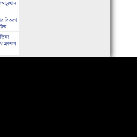
ভ্যুত্থান
কার বিতরণ
্ঠিত
িড়িক!
 ক্রাশার