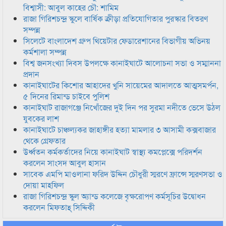
বিশ্বাসী: আবুল কাহের চৌ: শামিম
রাজা গিরিশচন্দ্র স্কুলে বার্ষিক ক্রীড়া প্রতিযোগিতার পুরস্কার বিতরণ
সম্পন্ন
সিলেটে বাংলাদেশ গ্রুপ থিয়েটার ফেডারেশানের বিভাগীয় অভিনয়
কর্মশালা সম্পন্ন
বিশ্ব জনসংখ্যা দিবস উপলক্ষে কানাইঘাটে আলোচনা সভা ও সম্মাননা
প্রদান
কানাইঘাটের কিশোর আহাদের খুনি সায়েমের আদালতে আত্মসমর্পন,
৫ দিনের রিমান্ড চাইবে পুলিশ
কানাইঘাট রাজাগঞ্জে নিখোঁজের দুই দিন পর সুরমা নদীতে ভেসে উঠল
যুবকের লাশ
কানাইঘাটে চাঞ্চল্যকর জাহাঙ্গীর হত্যা মামলার ৩ আসামী কক্সবাজার
থেকে গ্রেফতার
উর্ধ্বতন কর্মকর্তাদের নিয়ে কানাইঘাট স্বাস্থ্য কমপ্লেক্সে পরিদর্শন
করলেন সাংসদ আবুল হাসান
সাবেক এমপি মাওলানা ফরিদ উদ্দিন চৌধুরী স্মরণে ফ্রান্সে স্মরণসভা ও
দোয়া মাহফিল
রাজা গিরিশচন্দ্র স্কুল অ্যান্ড কলেজে বৃক্ষরোপণ কর্মসূচির উদ্বোধন
করলেন মিফতাহ্ সিদ্দিকী