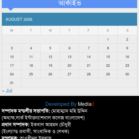
আর্কাইভ
AUGUST 2026
M
T
W
T
F
S
S
1
2
3
4
5
6
7
8
9
10
11
12
13
14
15
16
17
18
19
20
21
22
23
24
25
26
27
28
29
30
31
« Jul
Developed By
Media
it
সম্পাদক মন্ডলীর সভাপতি:
মোহাম্মাদ মহি উদ্দিন
(অধ্যক্ষ,সার্ক ইন্টারন্যাশনাল কলেজ বাংলাদেশ)
প্রধান সম্পাদক:
ইকবাল আহমদ চৌধুরী
(ইংল্যান্ড প্রবাসী, সাংবাদিক ও লেখক)
সম্পাদক:
তাওহীদুল ইসলাম