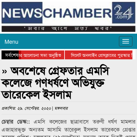
Menu
সর্বশেষ
ত্থান দিবসের আলোচনা সভা অনুষ্ঠিত
সিলেট অনলাইন প্রেসক্লাবের পুরস্কার বিত
ে আলোচনা সভা ও সম্মাননা প্রদান
কানাইঘাটের কিশোর আহাদের খুনি সায়েমের 
» অবশেষে গ্রেফতার এমসি
কলেজে গণধর্ষণে অভিযুক্ত
তারেকেল ইসলাম
প্রকাশিত: ২৯. সেপ্টেম্বর. ২০২০ | মঙ্গলবার
এমসি কলেজের ছাত্রাবাসে তরুণী ধর্ষণ মামলার
চেম্বার ডেস্ক::
এজাহারভূক্ত অন্যতম আসামি তারেকুল ইসলাম তারেককে গ্রেপ্তার
করেছে পুলিশ। মঙ্গলবার (২৯সেপ্টেম্বর) সন্ধ্যায় তাকে দিরাই থেকে