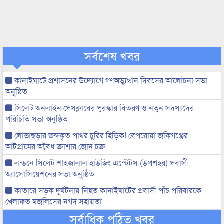
সর্বশেষ খবর
কানাইঘাটে প্রশাসনের উদ্যোগে গণঅভ্যুত্থান দিবসের আলোচনা সভা
অনুষ্ঠিত
সিলেট অনলাইন প্রেসক্লাবের পুরস্কার বিতরণ ও নতুন সদস্যদের
পরিচিতি সভা অনুষ্ঠিত
লোভাছড়ার জব্দকৃত পাথর চুরির হিড়িক! বেপরোয়া জকিগঞ্জের
আটগ্রামের অবৈধ ক্রাশার জোন চক্র
লন্ডনে সিলেট শাহজালাল হাউজিং এস্টেটস (উপশহর) প্রবাসী
অ্যাসোসিয়েশনের সভা অনুষ্ঠিত
কাতারে সড়ক দুর্ঘটনায় নিহত কানাইঘাটের প্রবাসী পাঁচ পরিবারকে
খেলাফত মজলিসের নগদ সহায়তা
সর্বাধিক পঠিত খবর